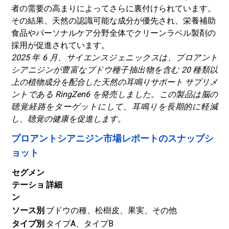
者の需要の高まりによってさらに裏付けられています。
その結果、天然の認識可能な成分が優先され、栄養補助
食品やパーソナルケア分野全体でクリーンラベル製剤の
採用が促進されています。
2025 年 6 月、サイエンスジェニックスは、プロアント
シアニジンが豊富なブドウ種子抽出物を含む 20 種類以
上の植物成分を配合した天然の耳鳴りサポート サプリメ
ントである RingZen6 を発売しました。この製品は脳の
聴覚経路をターゲットにして、耳鳴りを長期的に軽減
し、聴覚の健康を促進します。
プロアントシアニジン市場レポートのスナップシ
ョット
セグメン
テーショ
詳細
ン
ソース別
ブドウの種、松樹皮、果実、その他
タイプ別
タイプA、タイプB