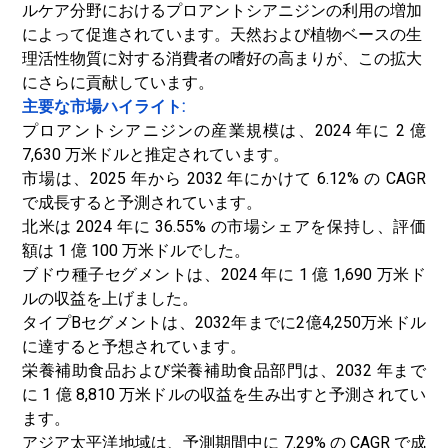
ルケア分野におけるプロアントシアニジンの利用の増加
によって促進されています。天然および植物ベースの生
理活性物質に対する消費者の嗜好の高まりが、この拡大
にさらに貢献しています。
主要な市場ハイライト:
プロアントシアニジンの産業規模は、2024 年に 2 億
7,630 万米ドルと推定されています。
市場は、2025 年から 2032 年にかけて 6.12% の CAGR
で成長すると予測されています。
北米は 2024 年に 36.55% の市場シェアを保持し、評価
額は 1 億 100 万米ドルでした。
ブドウ種子セグメントは、2024 年に 1 億 1,690 万米ド
ルの収益を上げました。
タイプBセグメントは、2032年までに2億4,250万米ドル
に達すると予想されています。
栄養補助食品および栄養補助食品部門は、2032 年まで
に 1 億 8,810 万米ドルの収益を生み出すと予測されてい
ます。
アジア太平洋地域は、予測期間中に 7.29% の CAGR で成