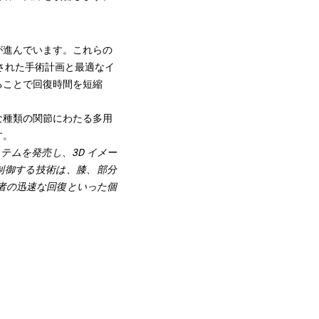
が進んでいます。これらの
された手術計画と最適なイ
ることで回復時間を短縮
な種類の関節にわたる多用
す。
システムを発売し、3D イメー
制御する技術は、膝、部分
者の迅速な回復といった個