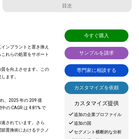
目次
今すぐ購入
工インプラントと置き換え
サンプルを請求
るこれらの処置をサポート
の質を向上させます。この
専門家に相談する
説します。
カスタマイズを依頼
、2025 年の 209 億
カスタマイズ提供
 CAGR は 4.81% で
追加の企業プロファイル
加速されています。さら
追加の国
関節置換術におけるテクノ
セグメント横断的な分析