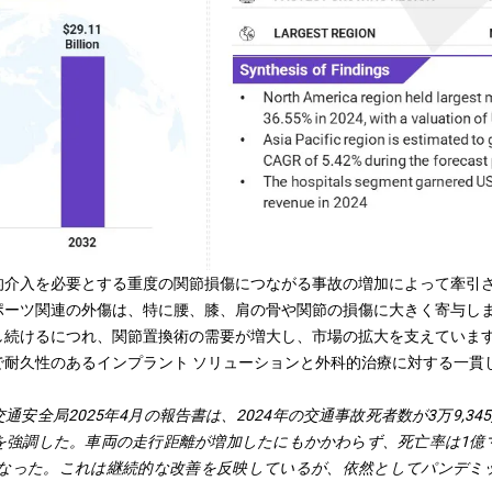
的介入を必要とする重度の関節損傷につながる事故の増加によって牽引
ポーツ関連の外傷は、特に腰、膝、肩の骨や関節の損傷に大きく寄与し
し続けるにつれ、関節置換術の需要が増大し、市場の拡大を支えていま
で耐久性のあるインプラント ソリューションと外科的治療に対する一貫
交通安全局
2025年4月の報告書は、2024年の交通事故死者数が3万9,345
強調した。車両の走行距離が増加したにもかかわらず、死亡率は1億マ
低となった。これは継続的な改善を反映しているが、依然としてパンデミ