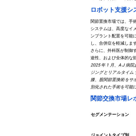
ロボット支援シ
関節置換市場では、手
システムは、高度なイ
ンプラント配置を可能
し、合併症を軽減しま
さらに、外科医が制御
途性、および全体的な
2025 年 1 月、A 
ジングとリアルタイム
膝、股関節置換術をサ
別化された手術を可能
関節交換市場レ
セグメンテーション
ジョイントタイプ別