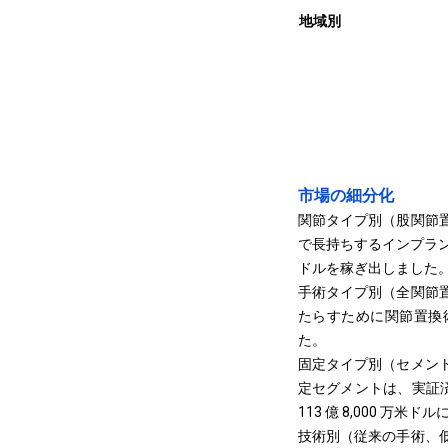
地域別
市場の細分化
関節タイプ別（股関節
で長持ちするインプラント
ドルを稼ぎ出しました
手術タイプ別（全関節
たらすために関節置換術
た。
固定タイプ別（セメン
定セグメントは、実証済
113 億 8,000 万
技術別（従来の手術、