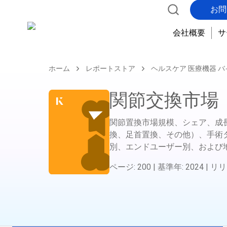
お問
会社概要
サ
ホーム
レポートストア
ヘルスケア 医療機器 
関節交換市場
関節置換市場規模、シェア、成
換、足首置換、その他）、手術
別、エンドユーザー別、および
ページ
:
200
|
基準年
:
2024
|
リリ