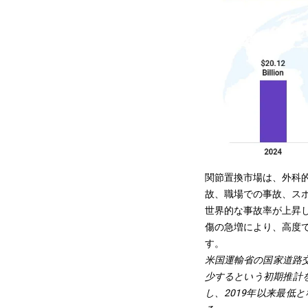
関節置換市場は、外科
故、職場での事故、ス
世界的な事故率が上昇
傷の急増により、高度
す。
米国運輸省の
国家道路
少するという初期推計を
し、2019年以来最