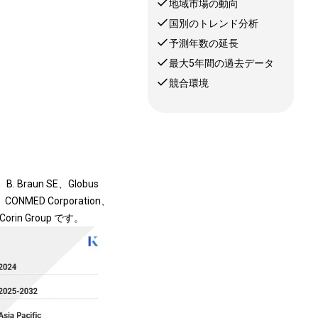
地域市場の動向
国別のトレンド分析
予測年数の延長
最大5年間の過去データ
競合環境
. Braun SE、Globus
on.、CONMED Corporation、
び Corin Group です。