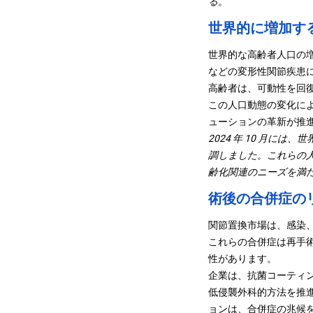
る。
世界的に増加す
世界的な高齢者人口の
などの変形性関節疾患
高齢者は、可動性を回
この人口動態の変化に
ューションの革新が推
2024 年 10 月には、
世
調しました。これらの人
齢化関連のニーズを満
術後の合併症の
関節置換市場は、感染
これらの合併症は再手
性があります。
企業は、抗菌コーティ
低侵襲外科的方法を推進
ョンは、合併症の兆候