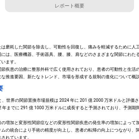
レポート概要
たは磨耗した関節を除去し、可動性を回復し、痛みを軽減するために人
場には、医療機器、手術器具、腰、膝、肩などのさまざまな関節にわた
ています。
関節疾患の治療に整形外科で広く使用されており、患者の可動性と生活
主な推進要因、新たなトレンド、市場を形成する規制の進化について概
要
によると、世界の関節置換市場規模は 2024 年に 201 億 2000 万米ドルと評価され
32 年までに 291 億 1000 万米ドルに成長すると予測されており、予測期間中の
口の増加と変形性関節症などの変形性関節疾患の発生率の増加によって
テムの統合により手術の精度が向上し、患者の転帰の向上につながり、
進されています。