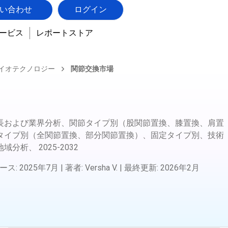
い合わせ
ログイン
ービス
レポートストア
バイオテクノロジー
関節交換市場
長および業界分析、関節タイプ別（股関節置換、膝置換、肩置
タイプ別（全関節置換、部分関節置換）、固定タイプ別、技術
地域分析、
2025-2032
ース
:
2025年7月
|
著者
:
Versha V.
|
最終更新
:
2026年2月