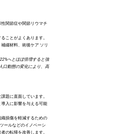
形性関節症や関節リウマチ
することがよくあります。
補綴材料、術後ケア ソリ
ら22%へとほぼ倍増すると強
な人口動態の変化により、高
な課題に直面しています。
と導入に影響を与える可能
組織損傷を軽減するための
 ツールなどのイノベーシ
患者の転帰を改善します。