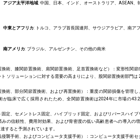
アジア太平洋地域
: 中国、日本、インド、オーストラリア、ASEAN
中東とアフリカ
: トルコ、アラブ首長国連邦、サウジアラビア、南ア
南アメリカ
: ブラジル、アルゼンチン、その他の南米
置換術、膝関節置換術、肩関節置換術、足首置換術など）：変形性関節
 ソリューションに対する需要の高まりにより、股関節置換術部門は 2024 年に
。
置換術、部分関節置換術、および再置換術）：重度の関節損傷を管理し
が臨床で広く採用されたため、全関節置換術は2024年に市場の43.
ト固定、セメントレス固定、ハイブリッド固定、およびリバースハイブ
みの信頼性、費用対効果、および骨密度の低い高齢患者への導入の増加
米ドルに達すると予測されています。
低侵襲手術、およびコンピュータ支援手術）：コンピュータ支援手術セ