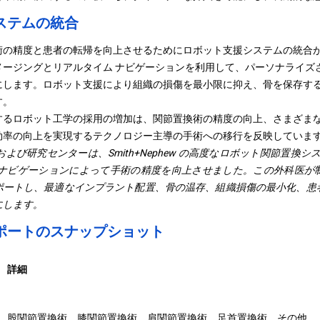
ステムの統合
術の精度と患者の転帰を向上させるためにロボット支援システムの統合
メージングとリアルタイム ナビゲーションを利用して、パーソナライズ
にします。ロボット支援により組織の損傷を最小限に抑え、骨を保存す
す。
するロボット工学の採用の増加は、関節置換術の精度の向上、さまざま
効率の向上を実現するテクノロジー主導の手術への移行を反映していま
J 病院および研究センターは、Smith+Nephew の高度なロボット関節置換
 ナビゲーションによって手術の精度を向上させました。この外科医が
ポートし、最適なインプラント配置、骨の温存、組織損傷の最小化、患
にします。
ポートのスナップショット
詳細
股関節置換術、膝関節置換術、肩関節置換術、足首置換術、その他