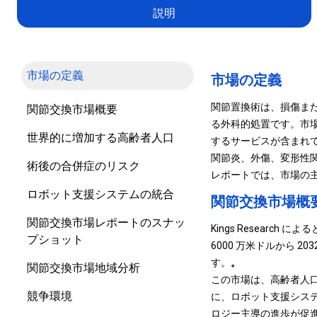
説明
市場の定義
市場の定義
関節置換術は、損傷ま
関節交換市場概要
る外科的処置です。市
世界的に増加する高齢者人口
するサービスが含まれ
関節炎、外傷、変形性
術後の合併症のリスク
レポートでは、市場の
ロボット支援システムの統合
関節交換市場概
関節交換市場レポートのスナッ
Kings Research 
プショット
6000 万米ドルから 20
す。
。
関節交換市場地域分析
この市場は、高齢者人
競争環境
に、ロボット支援シス
ロジー主導の進歩が促