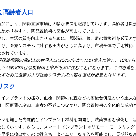
る高齢者人口
増加により、関節置換市場は大幅な成長を記録しています。高齢者は変
にかかりやすく、関節置換術の需要が高まっています。
復し、生活の質を向上させるために、股関節、膝、肩の置換術を必要と
より、医療システムに対する圧力がさらに高まり、市場全体で手術技術、
進されています。
界保健機関
60歳以上の世界人口は2050年までに21億人に達し、12%か
々の約 80% は低所得国と中所得国に住むことになります。この急速
たすために医療および社会システムの大幅な強化が必要となります。
リスク
、インプラントの緩み、血栓、関節の硬直などの術後合併症という重大
術、医療費の増加、患者の不満につながり、関節置換術の全体的な成功
ングを施した先進的なインプラント材料を開発し、滅菌技術を強化し、
しています。さらに、スマート インプラントやリモート モニタリング
を早期に検出するのに役立ち、タイムリーな介入を可能にし、長期的な