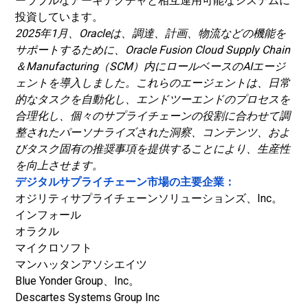
ーラブルなアーキテクチャと相互運用可能なシステムに
投資しています。
2025年1月、Oracleは、調達、計画、物流などの機能を
サポートするために、Oracle Fusion Cloud Supply Chain
＆Manufacturing（SCM）内にロールベースのAIエージ
ェントを導入しました。これらのエージェントは、日常
的なタスクを自動化し、エンドツーエンドのプロセスを
合理化し、個々のサプライチェーンの役割に合わせて調
整されたパーソナライズされた洞察、コンテンツ、およ
びタスク固有の推奨事項を提供することにより、生産性
を向上させます。
デジタルサプライチェーン市場の主要企業：
オジリティサプライチェーンソリューションズ、Inc。
インフォール
オラクル
マイクロソフト
マンハッタンアソシエイツ
Blue Yonder Group、Inc。
Descartes Systems Group Inc