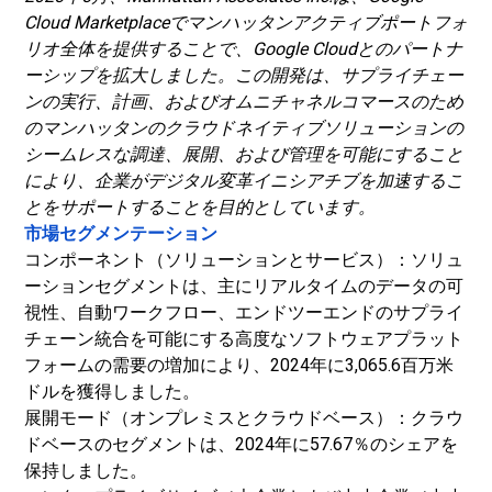
Cloud Marketplaceでマンハッタンアクティブポートフォ
リオ全体を提供することで、Google Cloudとのパートナ
ーシップを拡大しました。この開発は、サプライチェー
ンの実行、計画、およびオムニチャネルコマースのため
のマンハッタンのクラウドネイティブソリューションの
シームレスな調達、展開、および管理を可能にすること
により、企業がデジタル変革イニシアチブを加速するこ
とをサポートすることを目的としています。
市場セグメンテーション
コンポーネント（ソリューションとサービス）：ソリュ
ーションセグメントは、主にリアルタイムのデータの可
視性、自動ワークフロー、エンドツーエンドのサプライ
チェーン統合を可能にする高度なソフトウェアプラット
フォームの需要の増加により、2024年に3,065.6百万米
ドルを獲得しました。
展開モード（オンプレミスとクラウドベース）：クラウ
ドベースのセグメントは、2024年に57.67％のシェアを
保持しました。