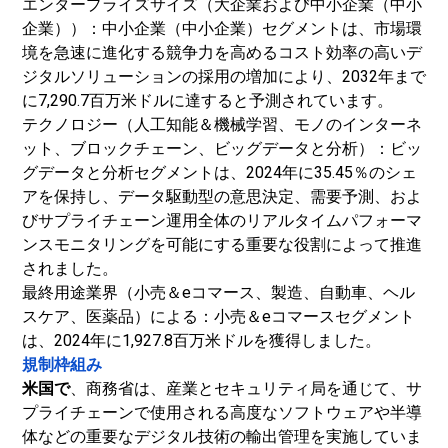
エンタープライズサイズ（大企業および中小企業（中小
企業））：中小企業（中小企業）セグメントは、市場環
境を急速に進化する競争力を高めるコスト効率の高いデ
ジタルソリューションの採用の増加により、2032年まで
に7,290.7百万米ドルに達すると予測されています。
テクノロジー（人工知能＆
機械学習
、モノのインターネ
ット、ブロックチェーン、ビッグデータと分析）：ビッ
グデータと分析セグメントは、2024年に35.45％のシェ
アを保持し、データ駆動型の意思決定、需要予測、およ
びサプライチェーン運用全体のリアルタイムパフォーマ
ンスモニタリングを可能にする重要な役割によって推進
されました。
最終用途業界（小売＆eコマース、製造、自動車、ヘル
スケア、医薬品）による：小売＆eコマースセグメント
は、2024年に1,927.8百万米ドルを獲得しました。
規制枠組み
米国で
、商務省は、産業とセキュリティ局を通じて、サ
プライチェーンで使用される高度なソフトウェアや半導
体などの重要なデジタル技術の輸出管理を実施していま