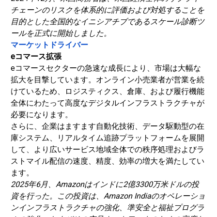
チェーンのリスクを体系的に評価および対処することを
目的とした全国的なイニシアチブであるスケール診断ツ
ールを正式に開始しました。
マーケットドライバー
eコマース拡張
eコマースセクターの急速な成長により、市場は大幅な
拡大を目撃しています。オンライン小売業者が営業を続
けているため、ロジスティクス、倉庫、および履行機能
全体にわたって高度なデジタルインフラストラクチャが
必要になります。
さらに、企業はますます自動化技術、データ駆動型の在
庫システム、リアルタイム追跡プラットフォームを展開
して、より広いサービス地域全体での秩序処理およびラ
ストマイル配信の速度、精度、効率の増大を満たしてい
ます。
2025年6月、Amazonはインドに2億3300万米ドルの投
資を行った。この投資は、Amazon Indiaのオペレーショ
ンインフラストラクチャの強化、準安全と福祉プログラ