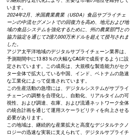
の継続的な近代化により、主要な市場の地位を維持して
います。
2024年2月、
米国農業農業（USDA）
食品サプライチェ
ーンの中流セグメントでの回復力を高め、地元および地
域の食品システムを強化するために、州の農業部門との
協力協定を通じて2億7,000万米ドルを超えて授与されま
した。
アジア太平洋地域のデジタルサプライチェーン業界は、
予測期間中に13.83％の大幅なCAGRで成長するように設
定されています。この成長は、大規模な製造能力がセク
ター全体で拡大している中国、インド、ベトナムの急速
な工業化によって促進されています。
この生産活動の急増には、デジタルシステムがサプライ
チェーンの調整を合理化し、自動化、リアルタイムの可
視性、および調達、在庫、および流通ネットワーク全体
の統合計画を通じて運用スケーラビリティを向上させる
必要があります。
この地域は、継続的な産業拡大と高度なデジタルテクノ
ロジーの迅速な実装に支えられて、デジタルサプライチ