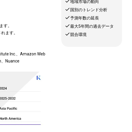
地域市場の動向
国別のトレンド分析
予測年数の延長
います。
最大5年間の過去データ
想されます。
競合環境
e Inc.、Amazon Web
ion、Nuance