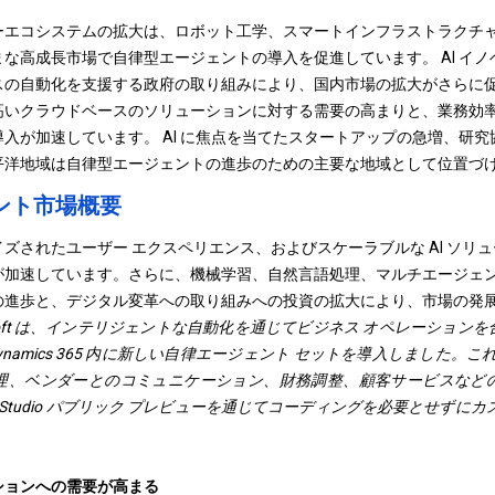
エコシステムの拡大は、ロボット工学、スマートインフラストラクチャ
な高成長市場で自律型エージェントの導入を促進しています。 AI イノ
スの自動化を支援する政府の取り組みにより、国内市場の拡大がさらに
高いクラウドベースのソリューションに対する需要の高まりと、業務効
入が加速しています。 AI に焦点を当てたスタートアップの急増、研
平洋地域は自律型エージェントの進歩のための主要な地域として位置づ
ント市場概要
ズされたユーザー エクスペリエンス、およびスケーラブルな AI ソリ
加速しています。さらに、機械学習、自然言語処理、マルチエージェント
の進歩と、デジタル変革への取り組みへの投資の拡大により、市場の発
Microsoft は、インテリジェントな自動化を通じてビジネス オペレーショ
io と Dynamics 365 内に新しい自律エージェント セットを導入しました。
理、ベンダーとのコミュニケーション、財務調整、顧客サービスなど
lot Studio パブリック プレビューを通じてコーディングを必要とせずに
ションへの需要が高まる