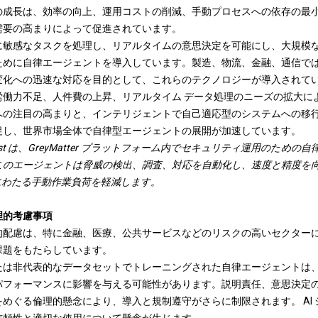
の成長は、効率の向上、運用コストの削減、手動プロセスへの依存の最
需要の高まりによって促進されています。
に敏感なタスクを処理し、リアルタイムの意思決定を可能にし、大規模
ために自律エージェントを導入しています。製造、物流、金融、通信で
変化への迅速な対応を目的として、これらのテクノロジーが導入されて
労働力不足、人件費の上昇、リアルタイム データ処理のニーズの拡大に
への注目の高まりと、インテリジェントで自己適応型のシステムへの移
促し、世界市場全体で自律型エージェントの展開が加速しています。
st
は、GreyMatter プラットフォーム内でセキュリティ運用のための自律
のエージェントは脅威の検出、調査、対応を自動化し、速度と精度を向上さ
ク全体にわたる手動作業負荷を軽減します。
理的考慮事項
的配慮は、特に金融、医療、公共サービスなどのリスクの高いセクター
課題をもたらしています。
たは非代表的なデータセットでトレーニングされた自律エージェントは
パフォーマンスに影響を与える可能性があります。説明責任、意思決定
めぐる倫理的懸念により、導入と規制遵守がさらに制限されます。 AI