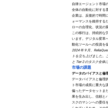
自律エージェント市場
全体の自動化に対する
企業は、反復的で時間
ォーマンスを維持する
ローの合理化、状況の
この移行は、持続的な
います。デジタル変革
動化ツールへの投資を
2024 年 9 月、ReliaQue
トを立ち上げました。こ
と Tier 2 のタス
市場の課題
データのバイアスと倫
データバイアスと倫理
ト市場の成長に重大な
偏ったデータセットま
果を生み出し、信頼と
スクのマシンへの委任を