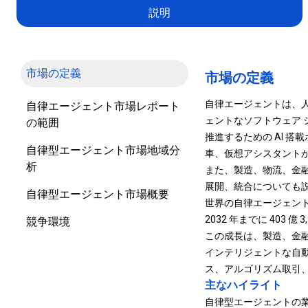
説明
市場の定義
市場の定義
自律エージェントは、
自律エージェント市場レポート
ェントなソフトウェア 
の範囲
推進するための AI 
自律型エージェント市場地域分
車、仮想アシスタント
析
また、製造、物流、金
展開、統合についても
自律型エージェント市場概要
世界の自律エージェント市場規
2032 年までに 403 
競争環境
この成長は、製造、金
インテリジェントな自
ス、アルゴリズム取引
主なハイライト
自律型エージェントの業界規