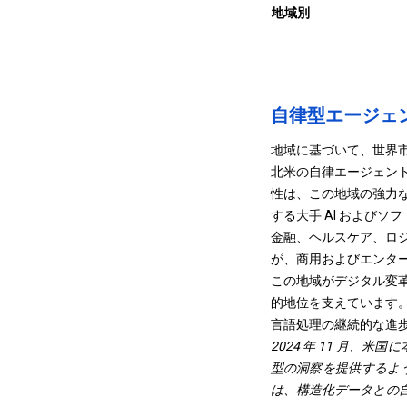
地域別
自律型エージェ
地域に基づいて、世界
北米の自律エージェント市場
性は、この地域の強力
する大手 AI および
金融、ヘルスケア、ロジ
が、商用およびエンタ
この地域がデジタル変
的地位を支えています
言語処理の継続的な進
2024 年 11 月、米国
型の洞察を提供するように
は、構造化データとの自然