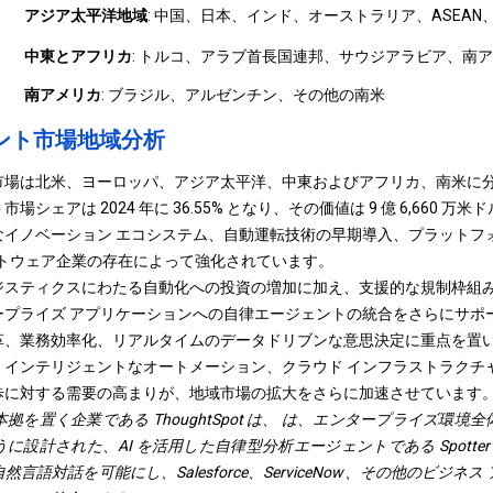
アジア太平洋地域
: 中国、日本、インド、オーストラリア、ASEA
中東とアフリカ
: トルコ、アラブ首長国連邦、サウジアラビア、南
南アメリカ
: ブラジル、アルゼンチン、その他の南米
ント市場地域分析
市場は北米、ヨーロッパ、アジア太平洋、中東およびアフリカ、南米に
シェアは 2024 年に 36.55% となり、その価値は 9 億 6,660 
なイノベーション エコシステム、自動運転技術の早期導入、プラットフ
ソフトウェア企業の存在によって強化されています。
スティクスにわたる自動化への投資の増加に加え、支援的な規制枠組みや
ープライズ アプリケーションへの自律エージェントの統合をさらにサポ
革、業務効率化、リアルタイムのデータドリブンな意思決定に重点を置
。インテリジェントなオートメーション、クラウド インフラストラクチ
歩に対する需要の高まりが、地域市場の拡大をさらに加速させています
に本拠を置く企業である ThoughtSpot は、
は、エンタープライズ環境全
設計された、AI を活用した自律型分析エージェントである Spotter を導
言語対話を可能にし、Salesforce、ServiceNow、その他のビジネ