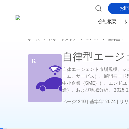
お問
会社概要
サ
ホーム
レポートストア
ICT-IOT
自律型エー
自律型エージ
自律エージェント市場規模、シ
ーム、サービス）、展開モード
中小企業（SME））、エンドユ
造）、および地域分析、
2025-2
ページ
:
210
|
基準年
:
2024
|
リリ