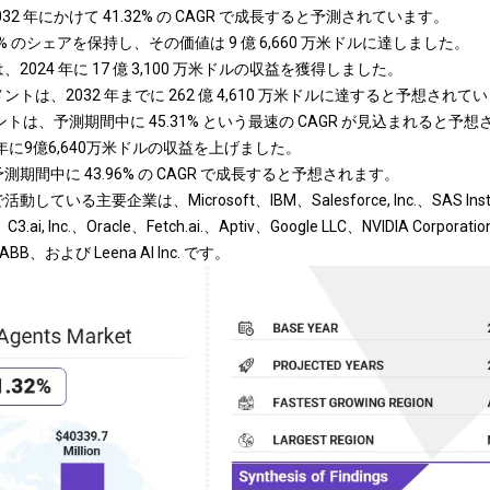
032 年にかけて 41.32% の CAGR で成長すると予測されています。
.55% のシェアを保持し、その価値は 9 億 6,660 万米ドルに達しました。
024 年に 17 億 3,100 万米ドルの収益を獲得しました。
トは、2032 年までに 262 億 4,610 万米ドルに達すると予想されて
メントは、予測期間中に 45.31% という最速の CAGR が見込まれると予
4年に9億6,640万米ドルの収益を上げました。
期間中に 43.96% の CAGR で成長すると予想されます。
る主要企業は、Microsoft、IBM、Salesforce, Inc.、SAS Institut
、C3.ai, Inc.、Oracle、Fetch.ai.、Aptiv、Google LLC、NVIDIA Corporat
.、ABB、および Leena AI Inc. です。