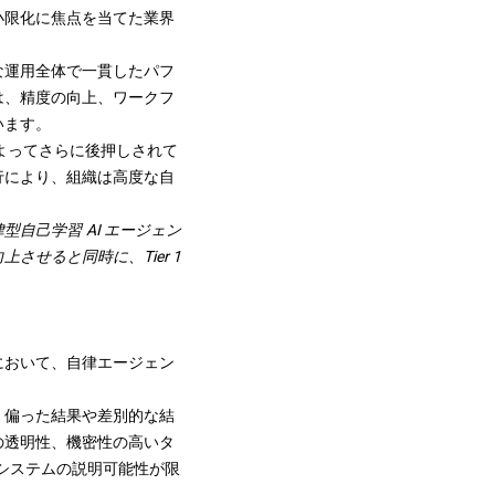
小限化に焦点を当てた業界
な運用全体で一貫したパフ
は、精度の向上、ワークフ
います。
よってさらに後押しされて
行により、組織は高度な自
型自己学習 AI エージェン
せると同時に、Tier 1
において、自律エージェン
、偏った結果や差別的な結
の透明性、機密性の高いタ
 システムの説明可能性が限