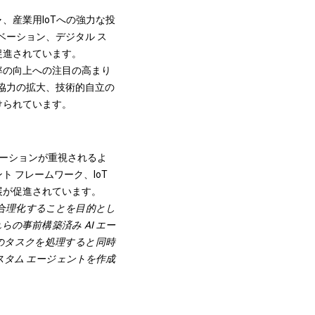
、産業用IoTへの強力な投
ベーション、デジタル ス
促進されています。
率の向上への注目の高まり
究協力の拡大、技術的自立の
けられています。
ューションが重視されるよ
 フレームワーク、IoT
展が促進されています。
ンを合理化することを目的とし
これらの事前構築済み AI エー
のタスクを処理すると同時
カスタム エージェントを作成