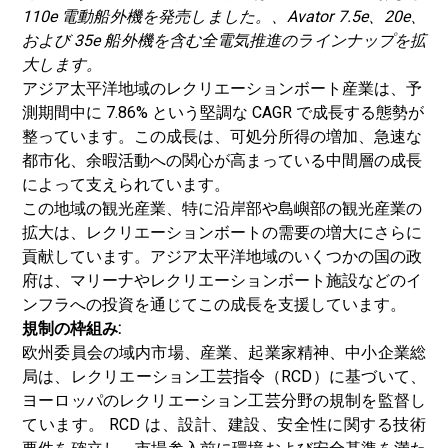
110e 電動船外機を発売しました。
、Avator 7.5e、20e、
および 35e 船外機を含む全電気推進のラインナップを拡
大します。
アジア太平洋地域のレクリエーションボート産業は、予
測期間中に 7.86% という堅調な CAGR で成長する態勢が
整っています。この成長は、可処分所得の増加、急速な
都市化、余暇活動への関心が高まっている中間層の成長
によって支えられています。
この地域の観光産業、特に沿岸部や島嶼部の観光産業の
拡大は、レクリエーションボートの需要の増大にさらに
貢献しています。アジア太平洋地域のいくつかの国の政
府は、マリーナやレクリエーションボート施設などのイ
ンフラへの投資を通じてこの成長を支援しています。
規制の枠組み:
欧州委員会の域内市場、産業、起業家精神、中小企業総
局は、レクリエーション工芸指令（RCD）に基づいて、
ヨーロッパのレクリエーション工芸分野の規制を監督し
ています。 RCD は、設計、建設、安全性に関する技術