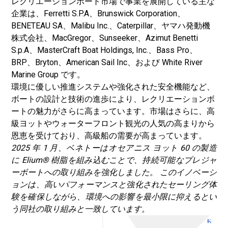
レクリエーションボート市場で事業を展開している主な
企業は、Ferretti S.P.A、Brunswick Corporation、
BENETEAU SA、Malibu Inc.、Caterpillar、ヤマハ発動機
株式会社、MacGregor、Sunseeker、Azimut Benetti
S.p.A、MasterCraft Boat Holdings, Inc.、Bass Pro、
BRP、Bryton、American Sail Inc、および White River
Marine Group です。
環境に優しい推進システムや強化された安全機能など、
ボートの設計と技術の進歩により、レクリエーションボ
ートの魅力がさらに高まっています。市場はさらに、高
級ヨットやウォーターフロント観光の人気の高まりから
恩恵を受けており、高級船の需要が高まっています。
2025 年 1 月、ベネトーはオセアニス ヨット 60 の製造
に Elium® 樹脂を組み込むことで、持続可能なプレジャ
ーボートへの取り組みを強化しました。
このイノベーシ
ョンは、高いパフォーマンスと強化されたセーリング体
験を確保しながら、環境への影響を最小限に抑えるとい
う同社の取り組みと一致しています。