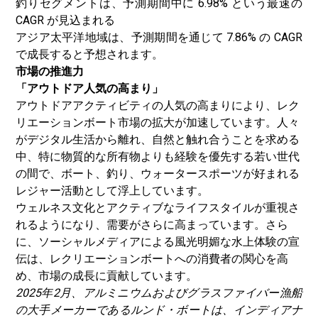
釣りセグメントは、予測期間中に 6.98% という最速の
CAGR が見込まれる
アジア太平洋地域は、予測期間を通じて 7.86% の CAGR
で成長すると予想されます。
市場の推進力
「アウトドア人気の高まり」
アウトドアアクティビティの人気の高まりにより、レク
リエーションボート市場の拡大が加速しています。人々
がデジタル生活から離れ、自然と触れ合うことを求める
中、特に物質的な所有物よりも経験を優先する若い世代
の間で、ボート、釣り、ウォータースポーツが好まれる
レジャー活動として浮上しています。
ウェルネス文化とアクティブなライフスタイルが重視さ
れるようになり、需要がさらに高まっています。さら
に、ソーシャルメディアによる風光明媚な水上体験の宣
伝は、レクリエーションボートへの消費者の関心を高
め、市場の成長に貢献しています。
2025年2月、アルミニウムおよびグラスファイバー漁船
の大手メーカーであるルンド・ボートは、インディアナ