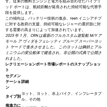
す。従来の燃料エンジンと電力を組み合わせたハイブリ
ッド ボートは、航続距離が延長された持続可能な代替手
段を提供します。
この傾向は、バッテリー技術の進歩、reen イニシアチブ
に対する政府の支援、持続可能なレジャーの選択肢に対
する需要の高まりによって加速されています。
2025 年 1 月、CRN は最新のフルカスタム遊覧船 M/Y ア
モール ア ヴィダをフェレッティ グループ スーパーヨッ
ト ヤードで進水させました。 このヨットは鋼鉄とアル
ミニウムの変位船体で建造され、非公開の式典で公開さ
れました。
レクリエーションボート市場レポートのスナップショッ
ト
セグメン
テーショ
詳細
ン
ヨット、ヨット、水上バイク、インフレータブ
タイプ別
ル、その他
推進力に