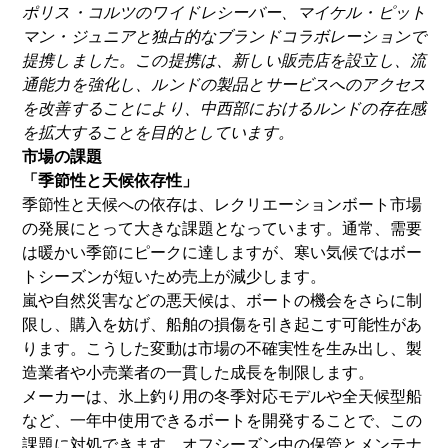
ポリス・コルツのワイドレシーバー、マイケル・ピット
マン・ジュニアと独占的なブランドコラボレーションで
提携しました。この提携は、新しい販売店を設立し、流
通能力を強化し、ルンドの製品とサービスへのアクセス
を改善することにより、中西部におけるルンドの存在感
を拡大することを目的としています。
市場の課題
「季節性と天候依存性」
季節性と天候への依存は、レクリエーションボート市場
の発展にとって大きな課題となっています。通常、需要
は暖かい季節にピークに達しますが、寒い気候ではボー
トシーズンが短いため売上が減少します。
嵐や自然災害などの悪天候は、ボートの機会をさらに制
限し、購入を妨げ、船舶の損傷を引き起こす可能性があ
ります。こうした変動は市場の不確実性を生み出し、製
造業者や小売業者の一貫した成長を制限します。
メーカーは、氷上釣り用の冬季対応モデルや全天候型船
など、一年中使用できるボートを開発することで、この
課題に対処できます。オフシーズン中の保管とメンテナ