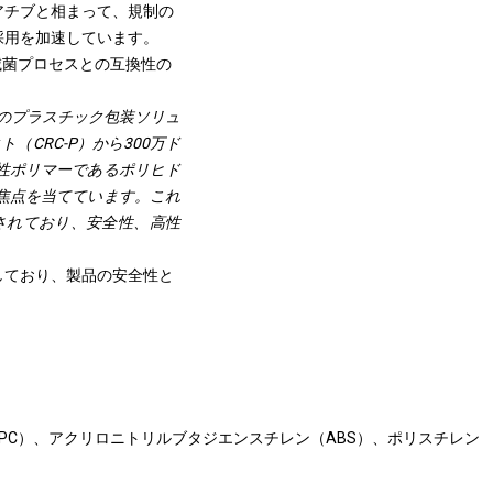
アチブと相まって、規制の
採用を加速しています。
滅菌プロセスとの互換性の
解性のプラスチック包装ソリュ
CRC-P）から300万ド
性ポリマーであるポリヒド
焦点を当てています。これ
されており、安全性、高性
しており、製品の安全性と
PC）、アクリロニトリルブタジエンスチレン（ABS）、ポリスチレン