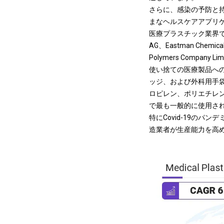
さらに、感染の予防と
まなヘルスケアアプリ
医療プラスチック業界で事業を展
AG、Eastman Chemica
Polymers Company 
使い捨ての医療製品へ
ッジ、および外科用手
ロピレン
、ポリエチレ
で最も一般的に使用さ
特にCovid-19の
造業者が生産能力を高