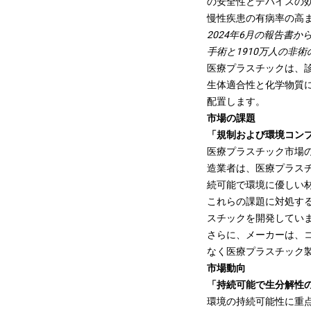
の安全性とデバイスの
慢性疾患の有病率の高
2024年6月の報告書か
手術と1910万人の非
医療プラスチックは、
生体適合性と化学物質
配置します。
市場の課題
「規制および環境コン
医療プラスチック市場
造業者は、医療プラス
続可能で環境に優しい
これらの課題に対処す
スチックを開発してい
さらに、メーカーは、
なく医療プラスチック
市場動向
「持続可能で生分解性
環境の持続可能性に重