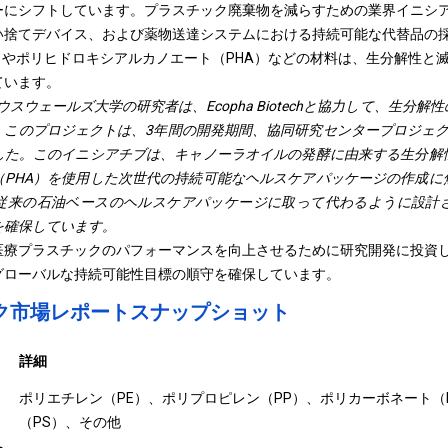
ーにシフトしています。プラスチック廃棄物を減らすための業界イニシ
い捨てデバイス、および薬物送達システムにおける持続可能な代替品の
）やポリヒドロキシアルカノエート（PHA）などの材料は、生分解性と
ています。
サウスウェールズ大学の研究者は、Ecopha Biotechと協力して、生分
このプロジェクトは、3年間の開発期間、協同研究センタープロジェクト（
した。このイニシアチブは、キャノーラオイルの発酵に由来する生分解
（PHA）を使用した次世代の持続可能なヘルスケアパッケージの作成に
従来の石油ベースのヘルスケアパッケージに取って代わるように設計
を確保しています。
医療プラスチックのパフォーマンスを向上させるために研究開発に投資
グローバルな持続可能性目標の順守を確保しています。
ク市場レポートスナップショット
詳細
ポリエチレン（PE）、ポリプロピレン（PP）、ポリカーボネート（
（PS）、その他