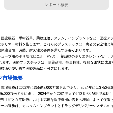
レポート概要
、医療機器、手術器具、薬物送達システム、インプラントなど、医療ア
なポリマー材料を指します。これらのプラスチックは、患者の安全性と
生体適合性、滅菌、耐久性の要件を満たす必要があります。
ューブ用のポリ塩化ビニル（PVC）、補綴物のポリエチレン（PE）、
まれます。医療プラスチックは、耐薬品性、軽量特性、複雑な形状に成形
療技術や使い捨て医療製品に不可欠にします。
ク市場概要
場規模は2023年に356億2,000万米ドルであり、2024年には375
億6,000万米ドルに達し、2024年から2031年まで6.12％のCAGRで成
襲手術と在宅医療における高度な医療機器の需要の増加によって促進さ
マーの進歩は、カスタムインプラントとドラッグデリバリーシステムの