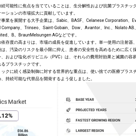
持続可能性に焦点を当てていることは、生分解性および抗菌プラスチッ
ケーションの市場拡大に貢献しています。
開する大手企業は、Sabic、BASF、Celanese Corporation、Evoni
l Company、Trinseo、Saint-Gobain、Dow、Avantor、Inc.、Nolato A
Limited、B。BraunMelsungen AGなどです。
の依存度の高まりは、市場の成長を促進しています。単一使用の注射器、
袋は、汚染のリスクを最小限に抑え、患者の安全性を高めるために広く
ン、および塩化ポリビニル（PVC）は、それらの費用対効果と滅菌の容
れるプラスチックです。
パンデミックに続く感染制御に対する世界的な重点は、使い捨ての医療プラ
め、持続可能な代替品を開発するよう促しました。