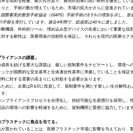
効率を高める軽量、耐久性があり、費用対効果の高い材料を優先してい
まりと、手術の数が増えているため、市場の拡大がさらに促進されてい
ら
国際審美的整形手術協会（ISAPS）
手術手術の5.5％の増加を示し、形
術の手順を実行しています。過去4年間で、総成長は40％に達しました。
診断機器、外科的ツール、埋め込み型デバイスの生産において重要な役
に対する耐性は、医療用途の信頼性を保証し、それらを現代の医療セク
プライアンスの課題」
の成長を妨げる重大な課題は、厳しい規制要件をナビゲートし、環境へ
チックが国際的な安全基準と生体適合性基準に準拠していることを保証
材料に対する需要の高まりにも対処する必要があります。
るために、企業はR＆Dに投資して、規制要件を満たす新しい生分解性お
ます。
コンプライアンスプロセスを合理化し、持続可能な生産慣行を採用し、
製品の環境への影響を軽減するために、規制機関と緊密に協力していま
のプラスチックに焦点を当てる」
点が置かれていることは、医療プラスチック市場に影響を与えており、