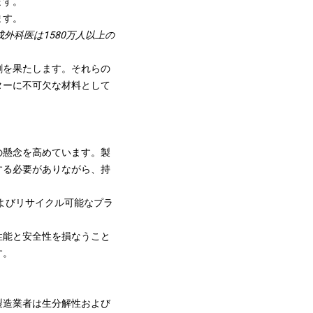
ます。
ます。
成外科医は1580万人以上の
割を果たします。それらの
ターに不可欠な材料として
の懸念を高めています。製
する必要がありながら、持
よびリサイクル可能なプラ
性能と安全性を損なうこと
す。
製造業者は生分解性および