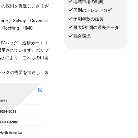
地域市場の動向
クの採用を促進し、さまざ
国別のトレンド分析
予測年数の延長
k、Solvay、Covestro
最大5年間の過去データ
B、Röchling、HMC
競合環境
IVバッグ、透析カートリ
採用されています。
ポリプ
易さにより、これらの用途
スチックの需要を加速し、製