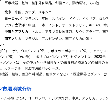
っ
医療機器、包装、整形外科製品、創傷ケア、薬物送達、その他
北米
：米国、カナダ、メキシコ
ヨーロッパ
：フランス、英国、スペイン、ドイツ、イタリア、ロシ
アジア太平洋
：中国、日本、インド、オーストラリア、ASEAN、
中東とアフリカ
：トルコ、アラブ首長国連邦、サウジアラビア、南
南アメリカ
：ブラジル、アルゼンチン、南アメリカの残り
ン：
PE）、ポリプロピレン（PP）、ポリカーボネート（PC）、アクリ
ン（PS）、その他）：ポリプロピレン（PP）セグメントは、2023年に
セグメントは、その優れた化学耐性などの栄養補給療法などの耐性のある
た。カテーテル、および滅菌パッケージ。
機器、包装、整形外科製品、創傷ケアなど）：医療機器セグメントは、20
ク市場地域分析
ーバル市場は北米、ヨーロッパ、アジア太平洋、中東、アフリカ、ラテ