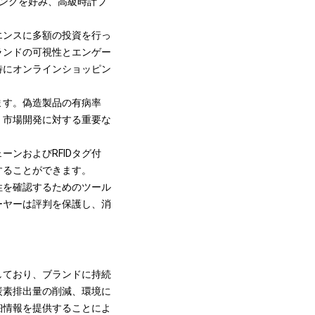
ングを好み、高級時計ブ
エンスに多額の投資を行っ
ランドの可視性とエンゲー
特にオンラインショッピン
ます。
偽造製品の有病率
、市場開発に対する重要な
ェーン
およびRFIDタグ付
することができます。
性を確認するためのツール
ーヤーは評判を保護し、消
しており、ブランドに持続
炭素排出量の削減、環境に
細情報を提供することによ