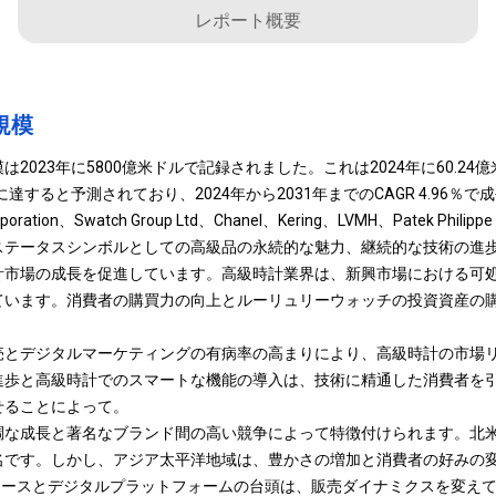
レポート概要
規模
2023年に5800億米ドルで記録されました。これは2024年に60.24億
達すると予測されており、2024年から2031年までのCAGR 4.96％で成
orporation、Swatch Group Ltd、Chanel、Kering、LVMH、Patek Philip
ステータスシンボルとしての高級品の永続的な魅力、継続的な技術の進
計市場の成長を促進しています。高級時計業界は、新興市場における可
ています。消費者の購買力の向上とルーリュリーウォッチの投資資産の
売とデジタルマーケティングの有病率の高まりにより、高級時計の市場
進歩と高級時計でのスマートな機能の導入は、技術に精通した消費者を
せることによって。
調な成長と著名なブランド間の高い競争によって特徴付けられます。北
名です。しかし、アジア太平洋地域は、豊かさの増加と消費者の好みの
マースとデジタルプラットフォームの台頭は、販売ダイナミクスを変え