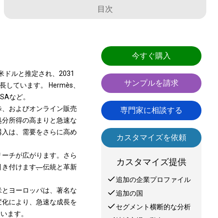
目次
今すぐ購入
米ドルと推定され、2031
サンプルを請求
長しています。 Hermès、
pe SAなど。
歩、およびオンライン販売
専門家に相談する
処分所得の高まりと急速な
購入は、需要をさらに高め
カスタマイズを依頼
リーチが広がります。さら
カスタマイズ提供
引き付けます
、
伝統と革新
追加の企業プロファイル
米とヨーロッパは、著名な
追加の国
変化により、急速な成長を
セグメント横断的な分析
ています。