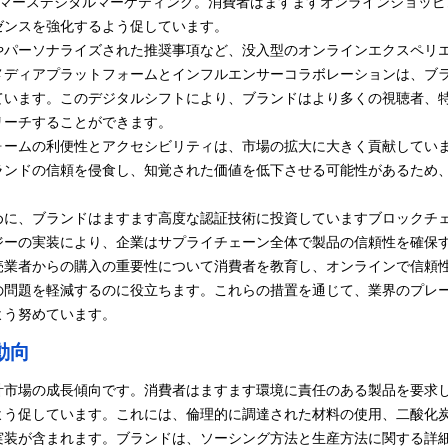
コマース
デジタルマーケティング。消費者はますますオンラインショッピ
ゼンスを強化するよう促しています。
やパーソナライズされた推奨事項など、没入型のオンラインエクスペリ
メディアプラットフォームとインフルエンサーコラボレーションは、ブ
ています。このデジタルシフトにより、ブランドはより多くの視聴者、
リーチすることができます。
ォームの利便性とアクセシビリティは、市場の拡大に大きく貢献してい
ランドの信頼を侵食し、知覚された価値を低下させる可能性があるため
めに、ブランドはますます高度な認証技術に投資しています
ブロックチ
ジーの実装により、企業はサプライチェーン全体で製品の信頼性を確保
売業者からの購入の重要性について消費者を教育し、オンラインで信頼
の問題を軽減するのに役立ちます。これらの措置を通じて、業界のプレ
よう努めています。
動向
計市場の成長傾向です。消費者はますます環境に責任のある製品を要求
よう促しています。これには、倫理的に調達された材料の使用、二酸化
実装が含まれます。ブランドは、ソーシング方法と生産方法に関する詳