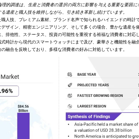
倫理的調達は、生産と消費者の選択の両方に影響を与える重要な要因に
する遺産と職人技を維持しながら、引き続き革新し続けています。
た職人技、プレミアム素材、ブランド名声で知られるハイエンドの時計
なデザイン、精密エンジニアリング、そして多くの場合、豊かな遺産を
は、排他性、ステータス、投資の可能性を重視する裕福な消費者に対応
械式時計から現代のスマートウォッチにまで及び、豪華さと機能性を融
向の融合を反映しており、多様な消費者の好みに対処しています。