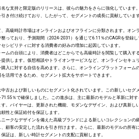
有名な支持と限定版のリリースは、彼らの魅力をさらに強化しています
を引き付け続けており、したがって、セグメントの成長に貢献していま
て、高級時計市場はオンラインおよびオフラインに分類されます。オン
っており、予測期間（2024-2031）を通じて6.11％のCAGRを登
クセシビリティに対する消費者の好みの増加に起因しています。
ォームの台頭により、消費者はどこからでも高級時計を閲覧して購入す
を提供します。
仮想相談やトライオンサービスなど、オンラインセキュ
ン購入に対する自信を高めます。さらに、オンラインプラットフォーム
場を活用できるため、セグメント拡大をサポートできます。
中古および新しいものにセグメント化されています。この新しいセグメン
71.55％で確保しました。この進歩は、主に最新のモデルと革新に対
ます。バイヤーは、更新された機能、モダンなデザイン、および真新し
信頼性と保証給付を保証します。
ユニークなデザインを備えた高級ブランドによる新しいコレクションの
し、顧客の安定した流れを引き付けます。
さらに、最新のモデルの所有
う保証は、新しい時計セグメントの支配に貢献します。