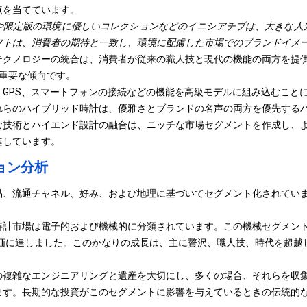
点を当てています。
や限定版の環境に優しいコレクションなどのイニシアチブは、大きな人
フトは、消費者の期待と一致し、環境に配慮した市場でのブランドイメ
テクノロジーの統合は、消費者が従来の職人技と現代の機能の両方を提
の重要な傾向です。
、GPS、スマートフォンの接続などの機能を高級モデルに組み込むこと
れらのハイブリッド時計は、優雅さとブランドの名声の両方を優先する
な技術とハイエンド設計の融合は、ニッチな市場セグメントを作成し、
進しています。
ョン分析
品、流通チャネル、好み、および地理に基づいてセグメント化されてい
計市場は電子的および機械的に分類されています。この機械セグメントは
評価に達しました。このかなりの成長は、主に贅沢、職人技、時代を超越
の複雑なエンジニアリングと遺産を大切にし、多くの場合、それらを収
ます。長期的な投資がこのセグメントに影響を与えているときの伝統的