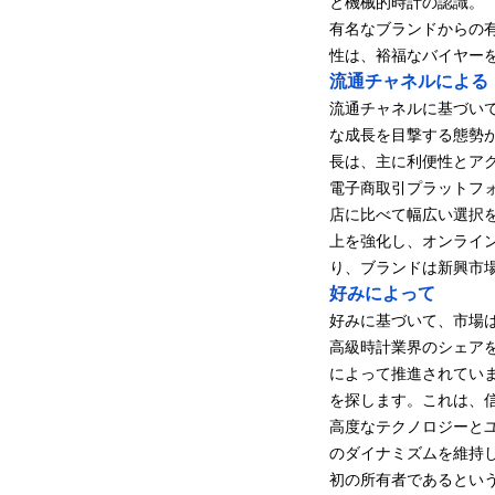
と機械的時計の認識。
有名なブランドからの
性は、裕福なバイヤー
流通チャネルによる
流通チャネルに基づい
な成長を目撃する態勢が整
長は、主に利便性とア
電子商取引プラットフ
店に比べて幅広い選択
上を強化し、オンライ
り、ブランドは新興市
好みによって
好みに基づいて、市場は
高級時計業界のシェアを
によって推進されてい
を探します。これは、
高度なテクノロジーと
のダイナミズムを維持
初の所有者であるとい