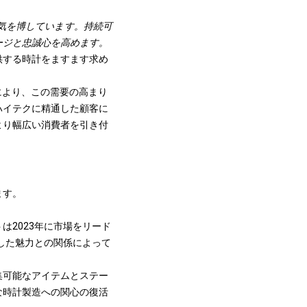
気を博しています。持続可
ージと忠誠心を高めます。
供する時計をますます求め
により、この需要の高まり
ハイテクに精通した顧客に
より幅広い消費者を引き付
ます。
2023年に市場をリード
した魅力との関係によって
集可能なアイテムとステー
な時計製造への関心の復活