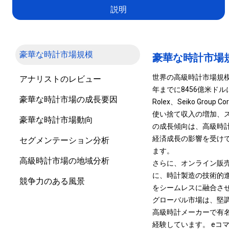
説明
豪華な時計市場規模
豪華な時計市場
世界の高級時計市場規模は
アナリストのレビュー
年までに8456億米ドルに
豪華な時計市場の成長要因
Rolex、Seiko Group C
使い捨て収入の増加、
豪華な時計市場動向
の成長傾向は、高級時
経済成長の影響を受け
セグメンテーション分析
ます。
高級時計市場の地域分析
さらに、オンライン販
に、時計製造の技術的
競争力のある風景
をシームレスに融合さ
グローバル市場は、堅
高級時計メーカーで有
経験しています。 eコ