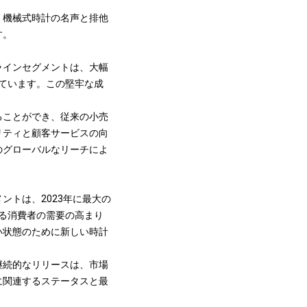
。機械式時計の名声と排他
す。
ラインセグメントは、大幅
録しています。この堅牢な成
ることができ、従来の小売
リティと顧客サービスの向
のグローバルなリーチによ
トは、2023年に最大の
する消費者の需要の高まり
い状態のために新しい時計
継続的なリリースは、市場
に関連するステータスと最