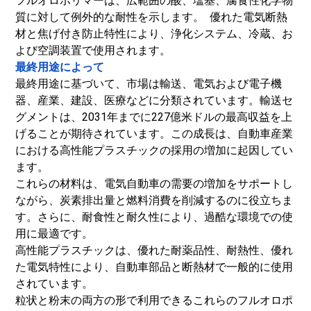
フルオロポリマーは、広範囲の酸、塩基、腐食性化学物
質に対して例外的な耐性を示します。 優れた電気断熱
材と焦げ付き防止特性により、浄化システム、冷蔵、お
よび空調装置で使用されます。
最終用途によって
最終用途に基づいて、市場は輸送、電気および電子機
器、産業、建設、医療などに分類されています。輸送セ
グメントは、2031年までに227億米ドルの最高収益を上
げることが期待されています。この成長は、自動車産業
における高性能プラスチックの採用の増加に起因してい
ます。
これらの材料は、電気自動車の需要の増加をサポートし
ながら、炭素排出量と燃料消費を削減するのに役立ちま
す。さらに、耐食性と耐久性により、過酷な環境での使
用に最適です。
高性能プラスチックは、優れた耐薬品性、耐熱性、優れ
た電気特性により、自動車部品と断熱材で一般的に使用
されています。
粒状と粉末の両方の形で利用できるこれらのフルオロポ