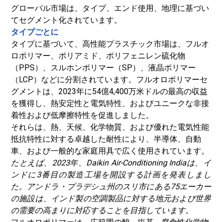
グローバル市場は、タイプ、エンド使用、地理に基づい
てセグメント化されています。
タイプごとに
タイプに基づいて、高性能プラスチック市場は、フルオ
ロポリマー、ポリアミド、ポリフェニレン硫化物
（PPS）、スルホンポリマー（SP）、液晶ポリマー
（LCP）などに分割されています。フルオロポリマーセ
グメントは、2023年に54億4,400万米ドルの最高の収益
を獲得し、熱安定性と電気特性、およびユニークな非接
着性および低摩擦特性を促進しました。
それらは、熱、天候、化学物質、および優れた電気性能
抵抗特性に対する卓越した耐性により、半導体、自動
車、および一般的な家庭用具で広く使用されています。
たとえば、2023年、Daikin Air-Conditioning Indiaは、イ
ンドに3番目の製造工場を開設する計画を発表しまし
た。アンドラ・プラデシュ州のスリ市にある75エーカー
の施設は、インド製の空調製品に対する地元および世界
の需要の高まりに対応することを目指しています。