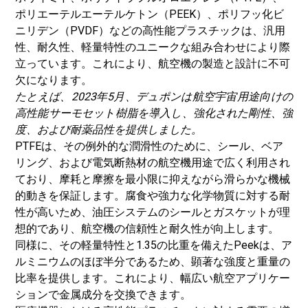
ポリエーテルエーテルケトン（PEEK）、ポリフッ化ビ
ニリデン（PVDF）などの高性能プラスチックは、汎用
性、耐久性、軽量特性のユニークな組み合わせにより際
立っています。これにより、航空機の製造と設計に不可
欠になります。
たとえば、2023年5月、デュポンは航空宇宙用途向けの
高性能サーモセット樹脂を導入し、強化された剛性、強
度、および耐薬品性を提供しました。
PTFEは、その例外的な潤滑性のために、シール、ベア
リング、および電気断熱材の航空機用途で広く利用され
ており、摩耗と摩擦を最小限に抑えながら滑らかな機械
的動きを保証します。腐食や強力な化学物質に対する耐
性が高いため、油圧システムのシールとガスケットが理
想的であり、航空機の信頼性と耐久性が向上します。
同様に、その軽量特性と1.35の比重を備えたPeekは、ア
ルミニウムのほぼ半分であるため、顕著な強度と重量の
比率を提供します。これにより、幅広い航空アプリケー
ションで金属成分を交換できます。