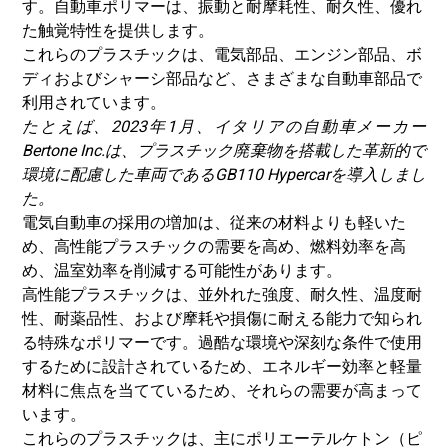
す。自動車ポリマーは、振動と耐摩耗性、耐久性、優れ
た触覚特性を提供します。
これらのプラスチックは、電気部品、エンジン部品、ボ
ディおよびシャーシ部品など、さまざまな自動車部品で
利用されています。
たとえば、2023年1月、イタリアの自動車メーカー
Bertone Inc.は、プラスチック廃棄物を搭載した革新的で
環境に配慮した車両であるGB110 Hypercarを導入しまし
た。
電気自動車の採用の増加は、従来の材料よりも軽いた
め、高性能プラスチックの需要を高め、燃料効率を高
め、温室効率を削減する可能性があります。
高性能プラスチックは、並外れた強度、耐久性、温度耐
性、耐薬品性、および摩耗や損傷に耐える能力で知られ
る特殊なポリマーです。過酷な環境や深刻な条件で使用
するために設計されているため、エネルギー効率と軽量
材料に焦点を当てているため、それらの需要が高まって
います。
これらのプラスチックは、主にポリエーテルケトン（ピ