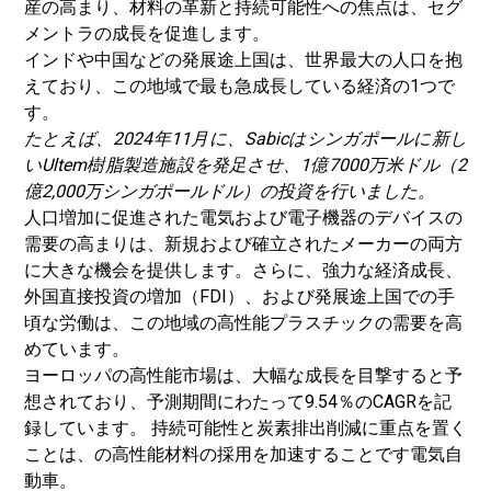
産の高まり、材料の革新と持続可能性への焦点は、セグ
メントラの成長を促進します。
インドや中国などの発展途上国は、世界最大の人口を抱
えており、この地域で最も急成長している経済の1つで
す。
たとえば、2024年11月に、Sabicはシンガポールに新し
いUltem樹脂製造施設を発足させ、1億7000万米ドル（2
億2,000万シンガポールドル）の投資を行いました。
人口増加に促進された電気および電子機器のデバイスの
需要の高まりは、新規および確立されたメーカーの両方
に大きな機会を提供します。さらに、強力な経済成長、
外国直接投資の増加（FDI）、および発展途上国での手
頃な労働は、この地域の高性能プラスチックの需要を高
めています。
ヨーロッパの高性能市場は、大幅な成長を目撃すると予
想されており、予測期間にわたって9.54％のCAGRを記
録しています。 持続可能性と炭素排出削減に重点を置く
ことは、の高性能材料の採用を加速することです
電気自
動車
。