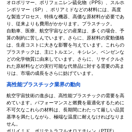
オロポリマー、ポリフェニレン硫化物（PPS）、スルホ
ンポリマー（SP）、ポリアミドなどの材料には、高度
な製造プロセス、特殊な機器、高価な原材料が必要であ
り、従来よりも費用がかかります。
プラスチック
。
自動車、医療、航空宇宙などの産業は、多くの場合、予
算の制約に苦しんでいます。さらに、原材料の変動価格
は、生産コストに大きな影響を与えています。これらの
プラスチックは、主にトルエン、キシレン、ベンゼンな
どの化学物質に由来しています。
さらに、リサイクルさ
れた原材料などの実行可能な代替品に対する需要の高ま
りは、市場の成長をさらに妨げています。
高性能プラスチック業界の動向
航空宇宙技術の進歩は、高性能プラスチックの需要を高
めています。パフォーマンスと燃費を最適化するために
不可欠なこれらの材料は、長期間にわたって厳しい品質
基準を満たしながら、極端な温度に耐えなければなりま
せん。
ポリイミド、ポリテトラフルオロエチレン（PTFE）、