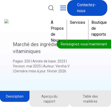
Contactez-
nous
À
Services
Boutique
Propos
de
de
rapports
Nous
Marché des ingrédients
Renseignez-vous maintenant
vitaminiques
Pages
:
250
|
Année de base
:
2023
|
Version
:
mai 2025
|
Auteur
:
Versha V.
|
Dernière mise à jour
:
février 2026
Description
Aperçu du
Table des
rapport
matières