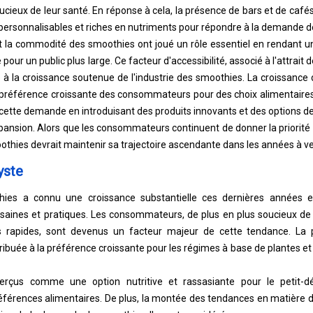
ieux de leur santé. En réponse à cela, la présence de bars et de caf
 personnalisables et riches en nutriments pour répondre à la demande
é et la commodité des smoothies ont joué un rôle essentiel en rendant u
pour un public plus large. Ce facteur d'accessibilité, associé à l'attrait 
e à la croissance soutenue de l'industrie des smoothies. La croissan
a préférence croissante des consommateurs pour des choix alimentaires p
cette demande en introduisant des produits innovants et des options de 
ansion. Alors que les consommateurs continuent de donner la priorité à 
othies devrait maintenir sa trajectoire ascendante dans les années à ve
yste
ies a connu une croissance substantielle ces dernières années 
 saines et pratiques. Les consommateurs, de plus en plus soucieux de 
s rapides, sont devenus un facteur majeur de cette tendance. La p
ribuée à la préférence croissante pour les régimes à base de plantes et
rçus comme une option nutritive et rassasiante pour le petit-dé
férences alimentaires. De plus, la montée des tendances en matière de