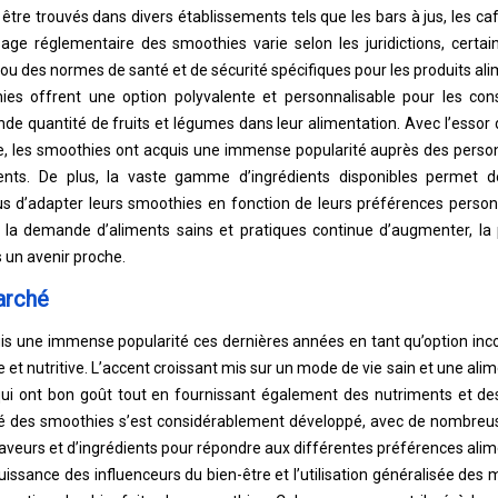
tre trouvés dans divers établissements tels que les bars à jus, les ca
sage réglementaire des smoothies varie selon les juridictions, certa
ou des normes de santé et de sécurité spécifiques pour les produits alim
hies offrent une option polyvalente et personnalisable pour les c
nde quantité de fruits et légumes dans leur alimentation. Avec l’esso
re, les smoothies ont acquis une immense popularité auprès des perso
ents. De plus, la vaste gamme d’ingrédients disponibles permet de
us d’adapter leurs smoothies en fonction de leurs préférences personn
e la demande d’aliments sains et pratiques continue d’augmenter, la
 un avenir proche.
arché
is une immense popularité ces dernières années en tant qu’option inc
e et nutritive. L’accent croissant mis sur un mode de vie sain et une alim
i ont bon goût tout en fournissant également des nutriments et des
é des smoothies s’est considérablement développé, avec de nombreus
aveurs et d’ingrédients pour répondre aux différentes préférences alim
uissance des influenceurs du bien-être et l’utilisation généralisée des