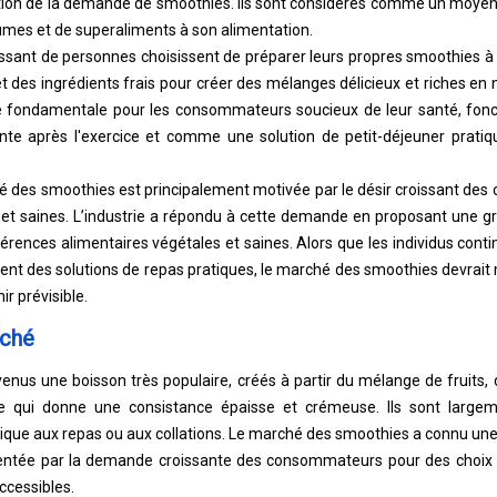
tion de la demande de smoothies. Ils sont considérés comme un moyen 
gumes et de superaliments à son alimentation.
ssant de personnes choisissent de préparer leurs propres smoothies à l
 des ingrédients frais pour créer des mélanges délicieux et riches en
e fondamentale pour les consommateurs soucieux de leur santé, fonc
nte après l'exercice et comme une solution de petit-déjeuner prati
é des smoothies est principalement motivée par le désir croissant des
et saines. L’industrie a répondu à cette demande en proposant une gr
rences alimentaires végétales et saines. Alors que les individus contin
hent des solutions de repas pratiques, le marché des smoothies devrait 
r prévisible.
rché
nus une boisson très populaire, créés à partir du mélange de fruits,
, ce qui donne une consistance épaisse et crémeuse. Ils sont la
atique aux repas ou aux collations. Le marché des smoothies a connu un
entée par la demande croissante des consommateurs pour des choix 
accessibles.