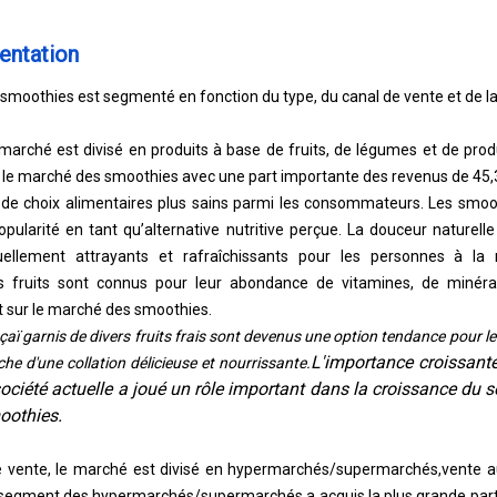
entation
moothies est segmenté en fonction du type, du canal de vente et de l
 marché est divisé en produits à base de fruits, de légumes et de produ
 le marché des smoothies avec une part importante des revenus de 45,
de choix alimentaires plus sains parmi les consommateurs. Les smoot
larité en tant qu’alternative nutritive perçue. La douceur naturelle
suellement attrayants et rafraîchissants pour les personnes à la
es fruits sont connus pour leur abondance de vitamines, de minérau
it sur le marché des smoothies.
açaï garnis de divers fruits frais sont devenus une option tendance pour 
L'importance croissante
che d'une collation délicieuse et nourrissante.
société actuelle a joué un rôle important dans la croissance du 
oothies.
e vente, le marché est divisé en hypermarchés/supermarchés,
vente a
Le segment des hypermarchés/supermarchés a acquis la plus grande par