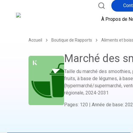
Cont
À Propos de N
Accueil
Boutique de Rapports
Aliments et bois
Marché des s
Taille du marché des smoothies, p
fruits, à base de légumes, à base 
(hypermarché/supermarché, vente 
régionale,
2024-2031
Pages
:
120
|
Année de base
:
202