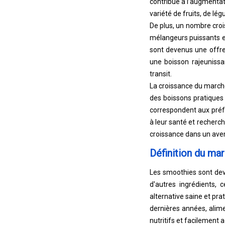
contribué à l’augmenta
variété de fruits, de lé
De plus, un nombre croi
mélangeurs puissants et
sont devenus une offr
une boisson rajeunissa
transit.
La croissance du march
des boissons pratiques 
correspondent aux préfé
à leur santé et recherc
croissance dans un aveni
Définition du ma
Les smoothies sont deve
d'autres ingrédients
alternative saine et pr
dernières années, alim
nutritifs et facilement 