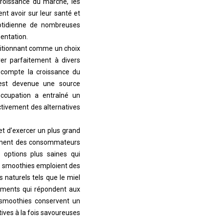
croissance du marché, les
t avoir sur leur santé et
uotidienne de nombreuses
entation.
positionnant comme un choix
rer parfaitement à divers
compte la croissance du
est devenue une source
occupation a entraîné un
tivement des alternatives
 d’exercer un plus grand
rtement des consommateurs
 options plus saines qui
de smoothies emploient des
s naturels tels que le miel
tements qui répondent aux
 smoothies conservent un
tives à la fois savoureuses