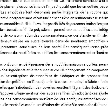
romotion des bienfaits des smoothies. Cela a encore contribué à la 
 plus en plus conscients de l’impact positif que les smoothies peuven
l. Les smoothies font désormais partie intégrante de la routine q
ant d'incorporer sans effort une boisson riche en nutriments à leur alim
 des smoothies facilite de vastes possibilités de personnalisation, les 
de d’occasions. Cette polyvalence permet aux smoothies de s’intég
s de consommation des consommateurs, ce qui stimule en fin de 
 teneur élevée en sucre trouvée dans de nombreux smoothies 
s personnes soucieuses de leur santé. Par conséquent, cette pré
roissance du marché des smoothies, les consommateurs recherchant ac
s ont commencé à préparer des smoothies maison, ce qui leur permet
ion des ingrédients et la teneur en sucre. Ce changement de compo
pour les entreprises de smoothies de s’adapter et de proposer des
tion des préférences. Pour répondre à cette demande, les fabricants 
elles que l'introduction de nouvelles recettes intégrant des édulcorant
 s'appuyer uniquement sur des sucres raffinés. En adoptant ces ajus
es des consommateurs soucieux de leur santé, les entreprises de
ur le marché et continuent d'attirer des clients à la recherche d'alterna