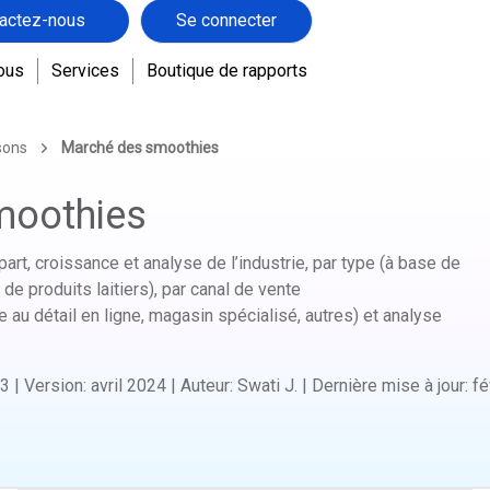
actez-nous
Se connecter
ous
Services
Boutique de rapports
sons
Marché des smoothies
moothies
art, croissance et analyse de l’industrie, par type (à base de
de produits laitiers), par canal de vente
au détail en ligne, magasin spécialisé, autres) et analyse
3
|
Version
:
avril 2024
|
Auteur
:
Swati J.
|
Dernière mise à jour
:
fé