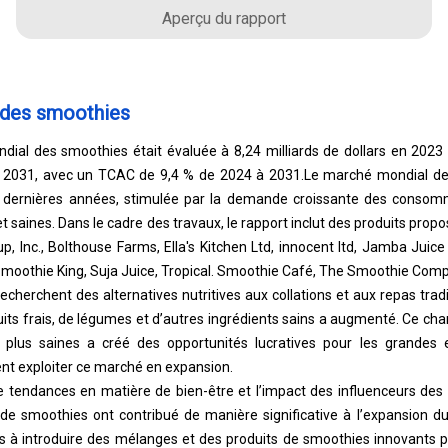
Aperçu du rapport
 des smoothies
dial des smoothies était évaluée à 8,24 milliards de dollars en 2023 
ici 2031, avec un TCAC de 9,4 % de 2024 à 2031.
Le marché mondial de
s dernières années, stimulée par la demande croissante des consom
t saines. Dans le cadre des travaux, le rapport inclut des produits propo
, Inc., Bolthouse Farms, Ella's Kitchen Ltd, innocent ltd, Jamba Jui
moothie King, Suja Juice, Tropical. Smoothie Café, The Smoothie Comp
recherchent des alternatives nutritives aux collations et aux repas tradi
its frais, de légumes et d’autres ingrédients sains a augmenté. Ce c
 plus saines a créé des opportunités lucratives pour les grandes e
ent exploiter ce marché en expansion.
e tendances en matière de bien-être et l’impact des influenceurs des 
de smoothies ont contribué de manière significative à l’expansion du
 à introduire des mélanges et des produits de smoothies innovants 