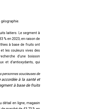
a géographie.
its laitiers. Le segment à
33 % en 2023, en raison de
hies à base de fruits ont
 et les couleurs vives des
 recherche d'une boisson
x et d’antioxydants, qui
les personnes soucieuses de
 accordée à la santé et
segment à base de fruits
u détail en ligne
, magasin
t de marché de 43,73 % en