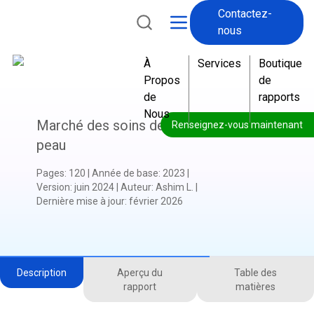
Contactez-
nous
À
Services
Boutique
Propos
de
de
rapports
Nous
Marché des soins de la
Renseignez-vous maintenant
peau
Pages
:
120
|
Année de base
:
2023
|
Version
:
juin 2024
|
Auteur
:
Ashim L.
|
Dernière mise à jour
:
février 2026
Description
Aperçu du
Table des
rapport
matières