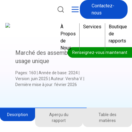
Contactez-
a
nous
À
Services
Boutique
Propos
de
de
rapports
Nous
Marché des assemblées à
Renseignez-vous maintenant
usage unique
Pages
:
160
|
Année de base
:
2024
|
Version
:
juin 2025
|
Auteur
:
Versha V.
|
Dernière mise à jour
:
février 2026
Description
Aperçu du
Table des
rapport
matières