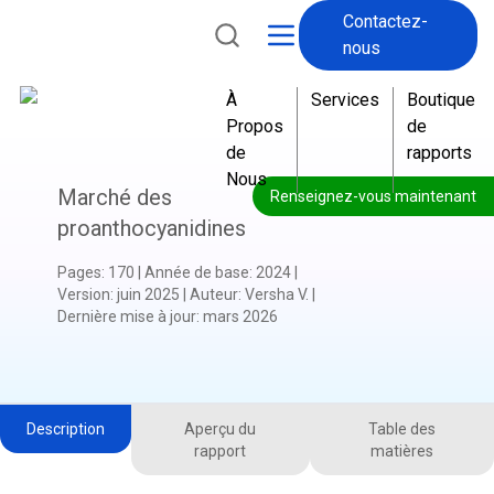
Contactez-
nous
À
Services
Boutique
Propos
de
de
rapports
Nous
Marché des
Renseignez-vous maintenant
proanthocyanidines
Pages
:
170
|
Année de base
:
2024
|
Version
:
juin 2025
|
Auteur
:
Versha V.
|
Dernière mise à jour
:
mars 2026
Description
Aperçu du
Table des
rapport
matières