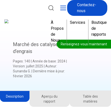
Contactez-
nous
À
Services
Boutique
Propos
de
de
rapports
Nous
Marché des catalyseurs
Renseignez-vous maintenant
d’engrais
Pages
:
140
|
Année de base
:
2024
|
Version
:
juillet 2025
|
Auteur
:
Sunanda G.
|
Dernière mise à jour
:
février 2026
Description
Aperçu du
Table des
rapport
matières