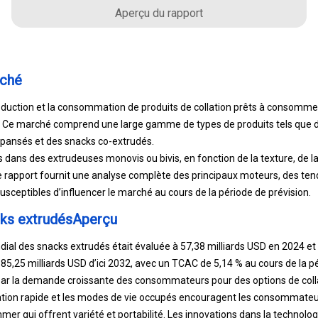
Aperçu du rapport
rché
duction et la consommation de produits de collation prêts à consommer
n. Ce marché comprend une large gamme de types de produits tels que
xpansés et des snacks co-extrudés.
s dans des extrudeuses monovis ou bivis, en fonction de la texture, de la
e rapport fournit une analyse complète des principaux moteurs, des t
sceptibles d’influencer le marché au cours de la période de prévision.
ks extrudésAperçu
dial des snacks extrudés était évaluée à 57,38 milliards USD en 2024 et
85,25 milliards USD d’ici 2032, avec un TCAC de 5,14 % au cours de la pé
par la demande croissante des consommateurs pour des options de colla
ation rapide et les modes de vie occupés encouragent les consommateu
er qui offrent variété et portabilité. Les innovations dans la technolo