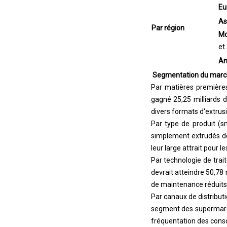
Eu
As
Par région
Mo
et
Am
Segmentation du march
Par matières premières 
gagné 25,25 milliards d
divers formats d'extrusi
Par type de produit (
simplement extrudés dé
leur large attrait pou
Par technologie de tra
devrait atteindre 50,78 m
de maintenance réduits 
Par canaux de distribut
segment des supermarché
fréquentation des conso