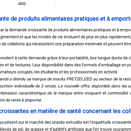
te de produits alimentaires pratiques et à emport
ar la demande croissante de produits alimentaires pratiques et à empo
ugmentent et que les modes de vie évoluent de plus en plus rapidemen
 de collations qui nécessitent une préparation minimale et peuvent ê
ondent à cette demande grâce à leur portabilité, leur longue durée de c
s et de textures. Leur disponibilité dans des formats d'emballage en por
mateurs occupés, les étudiants et les professionnels en activité.
rands a étendu sa marque de snacks PRETZELIZED au secteur de la resta
ortion individuelle de 2 onces. La nouvelle offre, disponible dans les 
mbinaison caractéristique de la marque entre croquant et commodité a
ts de vente à emporter.
roissantes en matière de santé concernant les col
qui pèsent sur le marché des snacks extrudés est l’inquiétude croissa
levés de sel, de graisse et d’additifs artificiels que l’on trouve couram