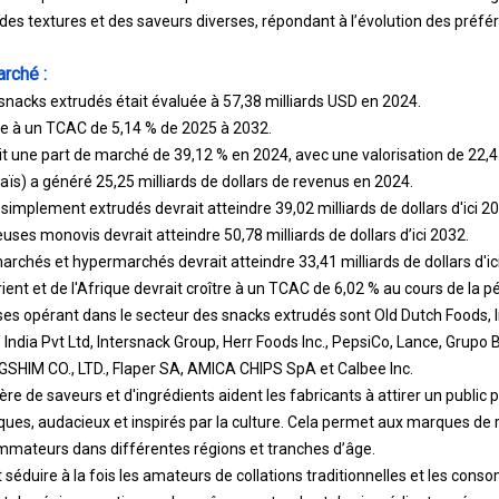
 des textures et des saveurs diverses, répondant à l’évolution des préfé
arché :
 snacks extrudés était évaluée à 57,38 milliards USD en 2024.
re à un TCAC de 5,14 % de 2025 à 2032.
t une part de marché de 39,12 % en 2024, avec une valorisation de 22,45 
s) a généré 25,25 milliards de dollars de revenus en 2024.
implement extrudés devrait atteindre 39,02 milliards de dollars d'ici 20
ses monovis devrait atteindre 50,78 milliards de dollars d’ici 2032.
chés et hypermarchés devrait atteindre 33,41 milliards de dollars d'ic
t et de l'Afrique devrait croître à un TCAC de 6,02 % au cours de la pé
ises opérant dans le secteur des snacks extrudés sont Old Dutch Foods, I
s India Pvt Ltd, Intersnack Group, Herr Foods Inc., PepsiCo, Lance, Grupo
GSHIM CO., LTD., Flaper SA, AMICA CHIPS SpA et Calbee Inc.
re de saveurs et d'ingrédients aident les fabricants à attirer un public p
niques, audacieux et inspirés par la culture. Cela permet aux marques de
mateurs dans différentes régions et tranches d’âge.
 séduire à la fois les amateurs de collations traditionnelles et les co