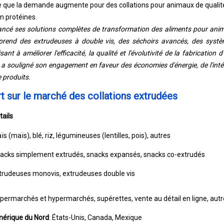
que la demande augmente pour des collations pour animaux de qualité
n protéines.
ncé ses solutions complètes de transformation des aliments pour an
prend des extrudeuses à double vis, des séchoirs avancés, des syst
ant à améliorer l'efficacité, la qualité et l'évolutivité de la fabricatio
a souligné son engagement en faveur des économies d'énergie, de l'intégr
 produits.
t sur le marché des collations extrudées
tails
ïs (maïs), blé, riz, légumineuses (lentilles, pois), autres
acks simplement extrudés, snacks expansés, snacks co-extrudés
trudeuses monovis, extrudeuses double vis
permarchés et hypermarchés, supérettes, vente au détail en ligne, autr
érique du Nord
: États-Unis, Canada, Mexique