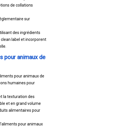
tions de collations
réglementaire sur
ilisant des ingrédients
clean label et incorporent
lle.
nts pour animaux de
’aliments pour animaux de
ations humaines pour
t la texturation des
able et en grand volume
duits alimentaires pour
 d'aliments pour animaux