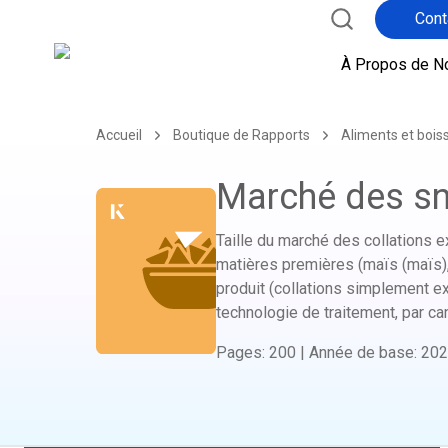
Cont
À Propos de N
Accueil
Boutique de Rapports
Aliments et bois
Marché des sn
Taille du marché des collations ex
matières premières (maïs (maïs), b
produit (collations simplement ex
technologie de traitement, par ca
Pages
:
200
|
Année de base
:
202