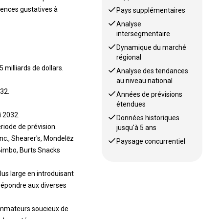
rences gustatives à
Pays supplémentaires
Analyse
intersegmentaire
Dynamique du marché
régional
milliards de dollars.
Analyse des tendances
au niveau national
32.
Années de prévisions
étendues
i 2032.
Données historiques
riode de prévision.
jusqu'à 5 ans
nc., Shearer's, Mondelēz
Paysage concurrentiel
 Bimbo, Burts Snacks
lus large en introduisant
 répondre aux diverses
nsommateurs soucieux de