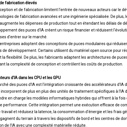
de fabrication élevés
ception et de fabrication limitent l'entrée de nouveaux acteurs car le
ologies de fabrication avancées et une ingénierie spécialisée. De plus,
 augmente les dépenses de production tout en étendant les délais de d
ppement des puces d'IA créent un risque financier et réduisent l'évolutivi
ises d'entrer sur le marché.
es entreprises adoptent des conceptions de puces modulaires qui réduisen
es de développement. Certains utilisent du matériel open source pour ré
t la flexibilité. De plus, les fabricants adaptent les architectures de puc
sant la complexité de conception et contrôlent les coûts de production.
ateurs d'IA dans les CPU et les GPU
ché des puces d'IA est l'intégration croissante des accélérateurs d'IA d
 incorporent de plus en plus des unités de traitement spécifiques à l'IA
dre en charge les modèles informatiques hybrides qui offrent à la fois
te performance. Cette intégration permet une exécution efficace de co
 travail et réduisez la latence, la consommation d'énergie et les frais 
gagnent du terrain à travers les dispositifs de bord et les centres de 
n de l'IA avec une complexité matérielle réduite.