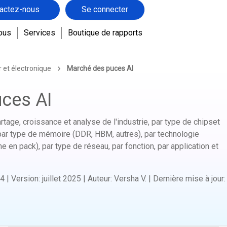
actez-nous
Se connecter
ous
Services
Boutique de rapports
 et électronique
Marché des puces AI
ces AI
rtage, croissance et analyse de l'industrie, par type de chipset
par type de mémoire (DDR, HBM, autres), par technologie
en pack), par type de réseau, par fonction, par application et
4
|
Version
:
juillet 2025
|
Auteur
:
Versha V.
|
Dernière mise à jour