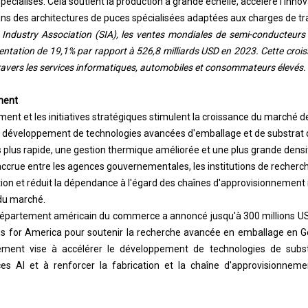
cialisés. Cela soutient la production à grande échelle, accélère l'innov
dans des architectures de puces spécialisées adaptées aux charges de tr
Industry Association (SIA), les ventes mondiales de semi-conducteurs o
tation de 19,1% par rapport à 526,8 milliards USD en 2023. Cette croi
avers les services informatiques, automobiles et consommateurs élevés.
ment
ent et les initiatives stratégiques stimulent la croissance du marché de
le développement de technologies avancées d'emballage et de substrat 
plus rapide, une gestion thermique améliorée et une plus grande densi
accrue entre les agences gouvernementales, les institutions de recherch
tion et réduit la dépendance à l'égard des chaînes d'approvisionnement
du marché.
épartement américain du commerce a annoncé jusqu'à 300 millions U
hips for America pour soutenir la recherche avancée en emballage en Gé
sement vise à accélérer le développement de technologies de substr
s AI et à renforcer la fabrication et la chaîne d'approvisionnem