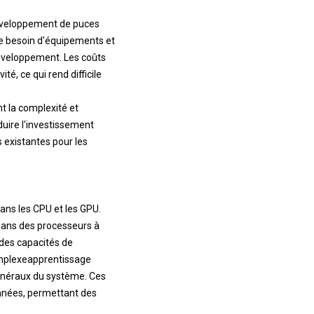
 développement de puces
 le besoin d'équipements et
éveloppement. Les coûts
té, ce qui rend difficile
t la complexité et
duire l'investissement
es existantes pour les
ans les CPU et les GPU.
 dans des processeurs à
 des capacités de
mplexe
apprentissage
généraux du système. Ces
données, permettant des