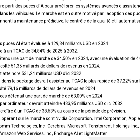
tire parti des puces d'IA pour améliorer les systèmes avancés d'assist
dans les véhicules. Le marché est en outre motivé par l'adoption des puc
tiennent la maintenance prédictive, le contrôle de la qualité et l'automat
des puces AI était évaluée à 129,34 milliards USD en 2024.
re à un TCAC de 34,84% de 2025 à 2032.
tenu une part de marché de 34,50% en 2024, avec une évaluation de 44,
olté 51,35 milliards de dollars de revenus en 2024.
atteindre 531,24 milliards USD d'ici 2032.
ans le package devrait assister au TCAC le plus rapide de 37,22% sur l
lté 79,16 milliards de dollars de revenus en 2024
ces détenait une part de marché de 63,00% en 2024
par ordinateur devrait atteindre 433,95 milliards USD d'ici 2032
 croître à un TCAC de 38,63% au cours de la période de prévision.
 opérant sur le marché sont Nvidia Corporation, Intel Corporation, Apple
comm Technologies, Inc., Cerebras, Microsoft, Tenstorrent Holdings, Inc., 
 Amazon Web Services, Inc., Encharge AI et LightMatter.