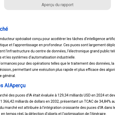
Aperçu du rapport
rché
nducteur spécialisé conçu pour accélérer les tâches d'intelligence artifici
tique et l'apprentissage en profondeur. Ces puces sont largement dé
nt l'infrastructure du centre de données, l'électronique grand public te
 et les systèmes d'automatisation industrielle.
erformances pour des opérations telles que le traitement des données, l
écision, permettant une exécution plus rapide et plus efficace des algor
e général.
s AIAperçu
arché des puces d'IA était évaluée à 129,34 milliards USD en 2024 et de
 1 366,42 milliards de dollars en 2032, présentant un TCAC de 34,84% au
du marché est attribuée à l'intégration croissante des puces d'IA dans
 en temps réel, la détection d'objets et l'optimisation de l'itinéraire.