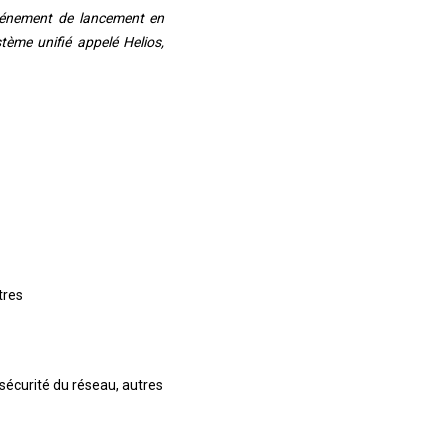
événement de lancement en
stème unifié appelé Helios,
tres
 sécurité du réseau, autres