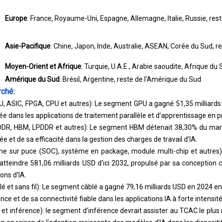
Europe
: France, Royaume-Uni, Espagne, Allemagne, Italie, Russie, rest
Asie-Pacifique
: Chine, Japon, Inde, Australie, ASEAN, Corée du Sud, re
Moyen-Orient et Afrique
: Turquie, U.A.E., Arabie saoudite, Afrique du
Amérique du Sud
: Brésil, Argentine, reste de l'Amérique du Sud
ché:
U, ASIC, FPGA, CPU et autres): Le segment GPU a gagné 51,35 milliard
sée dans les applications de traitement parallèle et d'apprentissage en 
DDR, HBM, LPDDR et autres): Le segment HBM détenait 38,30% du marc
 et de sa efficacité dans la gestion des charges de travail d'IA.
me sur puce (SOC), système en package, module multi-chip et autre
atteindre 581,06 milliards USD d'ici 2032, propulsé par sa conception
ons d'IA.
lé et sans fil): Le segment câblé a gagné 79,16 milliards USD en 2024 e
nce et de sa connectivité fiable dans les applications IA à forte intensi
 et inférence): le segment d'inférence devrait assister au TCAC le plus