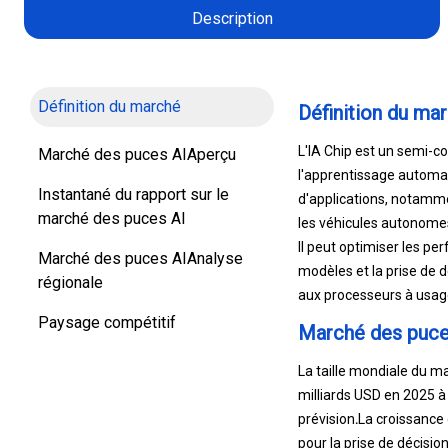
Description
Définition du marché
Définition du ma
L'IA Chip est un semi-co
Marché des puces AIAperçu
l'apprentissage automa
Instantané du rapport sur le
d'applications, notamme
marché des puces AI
les véhicules autonomes
Il peut optimiser les p
Marché des puces AIAnalyse
modèles et la prise de d
régionale
aux processeurs à usag
Paysage compétitif
Marché des puce
La taille mondiale du m
milliards USD en 2025 à
prévision
.
La croissance 
pour la prise de décision