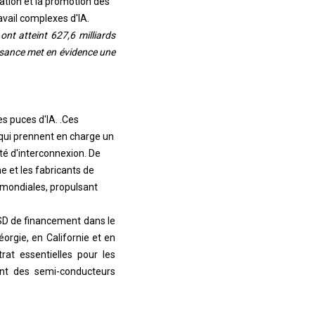
ation et la promotion des
avail complexes d'IA.
nt atteint 627,6 milliards
ssance met en évidence une
s puces d'IA. .Ces
qui prennent en charge un
té d'interconnexion. De
e et les fabricants de
 mondiales, propulsant
SD de financement dans le
orgie, en Californie et en
at essentielles pour les
ent des semi-conducteurs