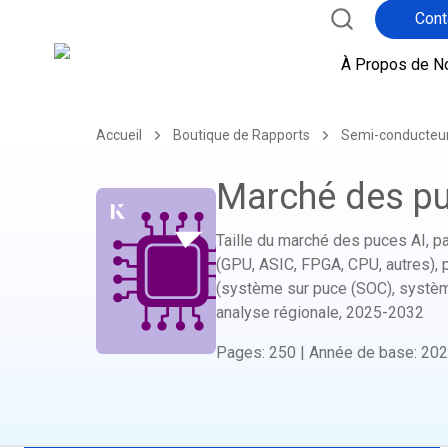
Cont
à
À Propos de N
Accueil
Boutique de Rapports
Semi-conducteur
Marché des pu
Taille du marché des puces AI, pa
(GPU, ASIC, FPGA, CPU, autres), 
(système sur puce (SOC), système 
analyse régionale,
2025-2032
Pages
:
250
|
Année de base
:
202