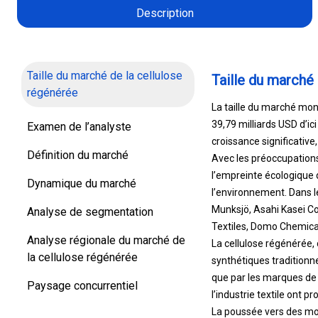
Description
Taille du marché de la cellulose
Taille du marché 
régénérée
La taille du marché mond
39,79 milliards USD d’i
Examen de l’analyste
croissance significativ
Définition du marché
Avec les préoccupations
l’empreinte écologique 
Dynamique du marché
l’environnement. Dans le
Munksjö, Asahi Kasei Co
Analyse de segmentation
Textiles, Domo Chemical
Analyse régionale du marché de
La cellulose régénérée,
la cellulose régénérée
synthétiques traditionn
que par les marques de 
Paysage concurrentiel
l’industrie textile ont p
La poussée vers des mod