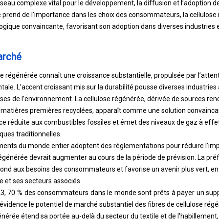
seau complexe vital pour le développement, la diffusion et l’adoption de
é prend de l'importance dans les choix des consommateurs, la cellulose
gique convaincante, favorisant son adoption dans diverses industries 
arché
e régénérée connaît une croissance substantielle, propulsée par l’atten
ale. L’accent croissant mis sur la durabilité pousse diverses industries
ses de l’environnement. La cellulose régénérée, dérivée de sources reno
s matières premières recyclées, apparaît comme une solution convainca
 réduite aux combustibles fossiles et émet des niveaux de gaz à effet 
ques traditionnelles.
ments du monde entier adoptent des réglementations pour réduire l’imp
générée devrait augmenter au cours de la période de prévision. La pré
pond aux besoins des consommateurs et favorise un avenir plus vert, en 
e et ses secteurs associés.
3, 70 % des consommateurs dans le monde sont prêts à payer un sup
évidence le potentiel de marché substantiel des fibres de cellulose rég
générée étend sa portée au-delà du secteur du textile et de l'habillement,