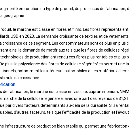
egmenté en fonction du type de produit, du processus de fabrication, de 
 la géographie.
roduit, le marché est classé en fibres et films. Les fibres représentaient
liards USD en 2023. La demande croissante de textiles et de vêtements
 la croissance de ce segment. Les consommateurs sont de plus en plus c
sant ainsi la demande de matériaux tels que les fibres de cellulose rég
 technologies de production ont rendu ces fibres plus rentables et plus 
. De plus, la polyvalence des fibres de cellulose régénérées permet une 
ditionnels, notamment les intérieurs automobiles et les matériaux d'emba
 stimule sa croissance.
rication
us de fabrication, le marché est classé en viscose, cuprammonium, NM
le marché de la cellulose régénérée, avec une part des revenus de 31,2
ue par divers facteurs déterminants au-delà de la durabilité. Si sa rentab
les, d’autres facteurs, tels que l’efficacité de la production et l’évoluti
une infrastructure de production bien établie qui permet une fabricatio