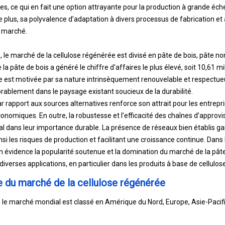
es, ce qui en fait une option attrayante pour la production à grande échel
 plus, sa polyvalence d’adaptation à divers processus de fabrication et 
e marché.
, le marché de la cellulose régénérée est divisé en pâte de bois, pâte no
la pâte de bois a généré le chiffre d'affaires le plus élevé, soit 10,61 m
ce est motivée par sa nature intrinsèquement renouvelable et respectu
orablement dans le paysage existant soucieux de la durabilité.
par rapport aux sources alternatives renforce son attrait pour les entrepr
économiques. En outre, la robustesse et l’efficacité des chaînes d’appro
ial dans leur importance durable. La présence de réseaux bien établis gar
si les risques de production et facilitant une croissance continue. Dans
 évidence la popularité soutenue et la domination du marché de la pâte
diverses applications, en particulier dans les produits à base de cellulo
e du marché de la cellulose régénérée
n, le marché mondial est classé en Amérique du Nord, Europe, Asie-Pac