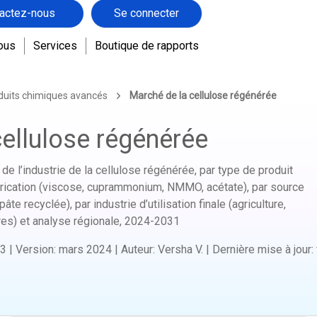
actez-nous
Se connecter
ous
Services
Boutique de rapports
duits chimiques avancés
Marché de la cellulose régénérée
ellulose régénérée
e de l’industrie de la cellulose régénérée, par type de produit
fabrication (viscose, cuprammonium, NMMO, acétate), par source
âte recyclée), par industrie d’utilisation finale (agriculture,
res) et analyse régionale,
2024-2031
3
|
Version
:
mars 2024
|
Auteur
:
Versha V.
|
Dernière mise à jour
: