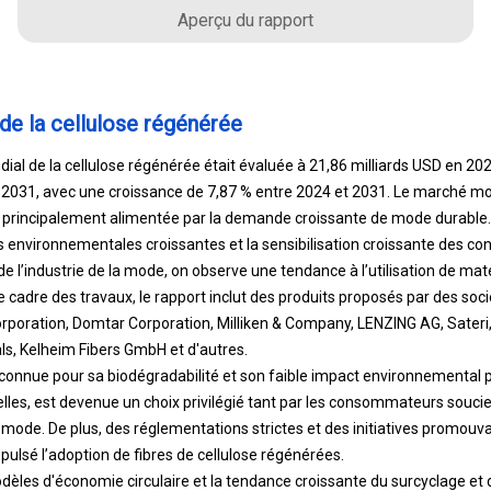
Aperçu du rapport
de la cellulose régénérée
ial de la cellulose régénérée était évaluée à 21,86 milliards USD en 202
ci 2031, avec une croissance de 7,87 % entre 2024 et 2031. Le marché m
e, principalement alimentée par la demande croissante de mode durable.
 environnementales croissantes et la sensibilisation croissante des 
de l’industrie de la mode, on observe une tendance à l’utilisation de ma
 cadre des travaux, le rapport inclut des produits proposés par des soc
rporation, Domtar Corporation, Milliken & Company, LENZING AG, Sateri, 
s, Kelheim Fibers GmbH et d'autres.
 connue pour sa biodégradabilité et son faible impact environnemental p
elles, est devenue un choix privilégié tant par les consommateurs souc
mode. De plus, des réglementations strictes et des initiatives promouvan
ropulsé l’adoption de fibres de cellulose régénérées.
èles d'économie circulaire et la tendance croissante du surcyclage et 