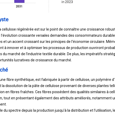
yste
 cellulose régénérée est sur le point de connaître une croissance robus
 l’évolution croissante vers
s
les demandes des consommateurs durables
es et un accent croissant sur les principes de l’économie circulaire. Même 
sant à innover et à optimiser les processus de production ouvriront prob
 du marché de l’industrie textile durable. De plus, les impératifs straté
rtunités lucratives de croissance du marché.
rché
une fibre synthétique, est fabriquée à partir de cellulose, un polymère d
la dissolution de la pâte de cellulose provenant de diverses plantes telle
ion en fibres fraîches. Ces fibres possèdent des qualités similaires à c
ton, tout en présentant également des attributs améliorés, notamment u
ent.
e du spectre depuis la production jusqu’à la distribution et l’utilisation, 