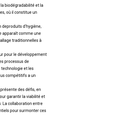
la biodégradabilité et la
s, où il constitue un
n de
produits d'hygiène
,
érée apparaît comme une
llage traditionnelles à
eur pour le développement
es processus de
technologie et les
lus compétitifs a un
présente des défis, en
 garantir la viabilité et
. La collaboration entre
entiels pour surmonter ces