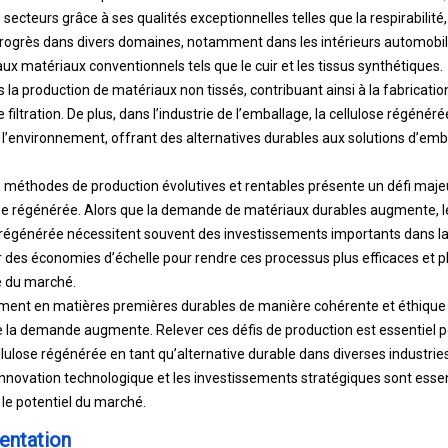
secteurs grâce à ses qualités exceptionnelles telles que la respirabilité, 
 progrès dans divers domaines, notamment dans les intérieurs automobile
aux matériaux conventionnels tels que le cuir et les tissus synthétiques.
ans la production de matériaux non tissés, contribuant ainsi à la fabricatio
 filtration. De plus, dans l’industrie de l’emballage, la cellulose régén
l’environnement, offrant des alternatives durables aux solutions d’emba
 méthodes de production évolutives et rentables présente un défi maj
ose régénérée. Alors que la demande de matériaux durables augmente, l
 régénérée nécessitent souvent des investissements importants dans la 
r des économies d’échelle pour rendre ces processus plus efficaces et p
e du marché.
ement en matières premières durables de manière cohérente et éthique 
 la demande augmente. Relever ces défis de production est essentiel pour
ellulose régénérée en tant qu’alternative durable dans diverses industries
l’innovation technologique et les investissements stratégiques sont ess
t le potentiel du marché.
entation