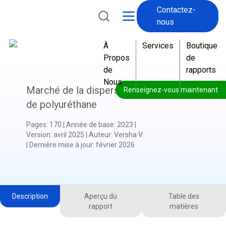
Contactez-
nous
À
Services
Boutique
Propos
de
de
rapports
Nous
Marché de la dispersion
Renseignez-vous maintenant
de polyuréthane
Pages
:
170
|
Année de base
:
2023
|
Version
:
avril 2025
|
Auteur
:
Versha V.
|
Dernière mise à jour
:
février 2026
Description
Aperçu du
Table des
rapport
matières