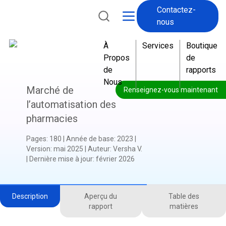
Contactez-
nous
À
Services
Boutique
Propos
de
de
rapports
Nous
Marché de
Renseignez-vous maintenant
l’automatisation des
pharmacies
Pages
:
180
|
Année de base
:
2023
|
Version
:
mai 2025
|
Auteur
:
Versha V.
|
Dernière mise à jour
:
février 2026
Description
Aperçu du
Table des
rapport
matières