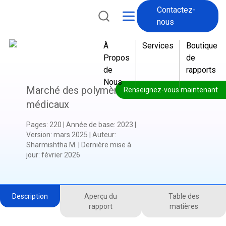
Contactez-
nous
À
Services
Boutique
Propos
de
de
rapports
Nous
Marché des polymères
Renseignez-vous maintenant
médicaux
Pages
:
220
|
Année de base
:
2023
|
Version
:
mars 2025
|
Auteur
:
Sharmishtha M.
|
Dernière mise à
jour
:
février 2026
Description
Aperçu du
Table des
rapport
matières