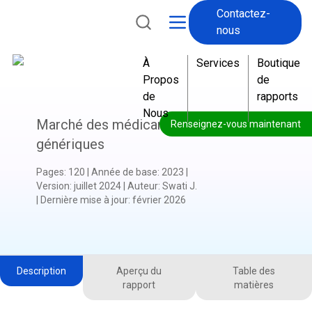
Contactez-
nous
À
Services
Boutique
Propos
de
de
rapports
Nous
Marché des médicaments
Renseignez-vous maintenant
génériques
Pages
:
120
|
Année de base
:
2023
|
Version
:
juillet 2024
|
Auteur
:
Swati J.
|
Dernière mise à jour
:
février 2026
Description
Aperçu du
Table des
rapport
matières