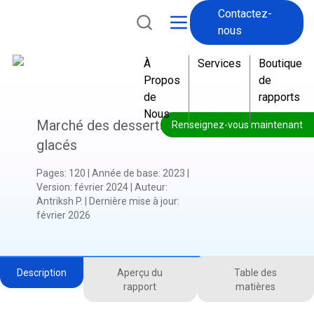
Contactez-
nous
À
Services
Boutique
Propos
de
de
rapports
Nous
Marché des desserts
Renseignez-vous maintenant
glacés
Pages
:
120
|
Année de base
:
2023
|
Version
:
février 2024
|
Auteur
:
Antriksh P.
|
Dernière mise à jour
:
février 2026
Description
Aperçu du
Table des
rapport
matières