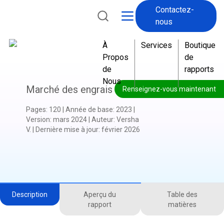
Contactez-
nous
À
Services
Boutique
Propos
de
de
rapports
Nous
Marché des engrais
Renseignez-vous maintenant
Pages
:
120
|
Année de base
:
2023
|
Version
:
mars 2024
|
Auteur
:
Versha
V.
|
Dernière mise à jour
:
février 2026
Description
Aperçu du
Table des
rapport
matières