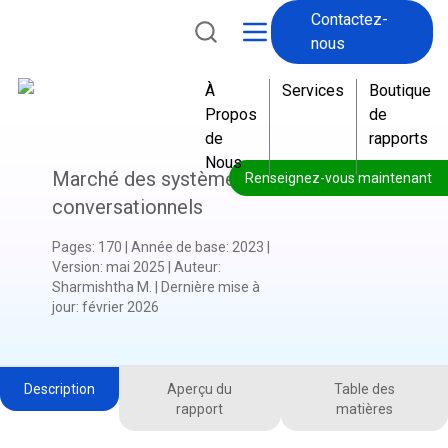
Contactez-
nous
À
Services
Boutique
Propos
de
de
rapports
Nous
Marché des systèmes
Renseignez-vous maintenant
conversationnels
Pages
:
170
|
Année de base
:
2023
|
Version
:
mai 2025
|
Auteur
:
Sharmishtha M.
|
Dernière mise à
jour
:
février 2026
Description
Aperçu du
Table des
rapport
matières