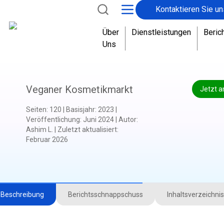
Kontaktieren Sie un
Über
Dienstleistungen
Beric
Uns
Veganer Kosmetikmarkt
Jetzt a
Seiten
:
120
|
Basisjahr
:
2023
|
Veröffentlichung
:
Juni 2024
|
Autor
:
Ashim L.
|
Zuletzt aktualisiert
:
Februar 2026
Beschreibung
Berichtsschnappschuss
Inhaltsverzeichnis