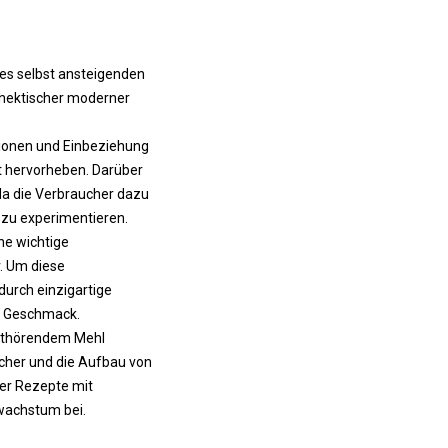
s selbst ansteigenden
 hektischer moderner
tionen und Einbeziehung
it hervorheben. Darüber
da die Verbraucher dazu
 zu experimentieren.
ne wichtige
r. Um diese
durch einzigartige
n Geschmack.
bsthörendem Mehl
ucher und die Aufbau von
er Rezepte mit
wachstum bei.