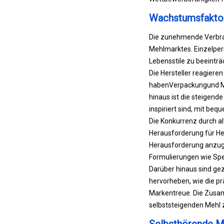
Wachstumsfaktor
Die zunehmende Verbra
Mehlmarktes. Einzelper
Lebensstile zu beeinträ
Die Hersteller reagiere
haben
Verpackung
und M
hinaus ist die steigen
inspiriert sind, mit b
Die Konkurrenz durch a
Herausforderung für Hers
Herausforderung anzugeh
Formulierungen wie Spe
Darüber hinaus sind ge
hervorheben, wie die p
Markentreue. Die Zusam
selbststeigenden Mehl 