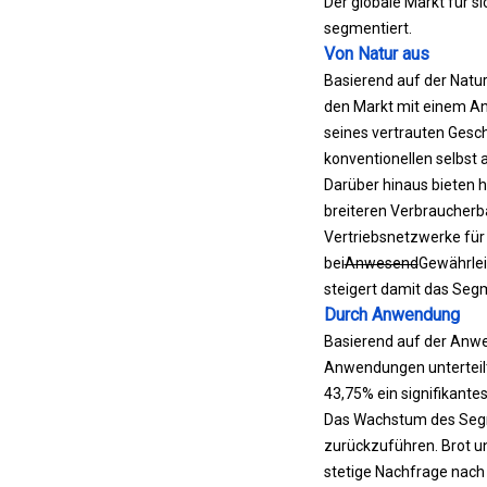
Der globale Markt für s
segmentiert.
Von Natur aus
Basierend auf der Natur
den Markt mit einem An
seines vertrauten Gesc
konventionellen selbst
Darüber hinaus bieten h
breiteren Verbraucherba
Vertriebsnetzwerke für 
bei
Anwesend
Gewährlei
steigert damit das Se
Durch Anwendung
Basierend auf der Anwe
Anwendungen unterteilt.
43,75% ein signifikant
Das Wachstum des Segm
zurückzuführen. Brot u
stetige Nachfrage nach 