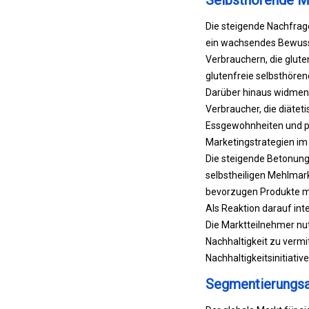
Selbsthörende M
Die steigende Nachfrage
ein wachsendes Bewusst
Verbrauchern, die glute
glutenfreie selbsthöre
Darüber hinaus widmen E
Verbraucher, die diätet
Essgewohnheiten und pe
Marketingstrategien im
Die steigende Betonung 
selbstheiligen Mehlma
bevorzugen Produkte m
Als Reaktion darauf inte
Die Marktteilnehmer nu
Nachhaltigkeit zu verm
Nachhaltigkeitsinitiati
Segmentierungsa