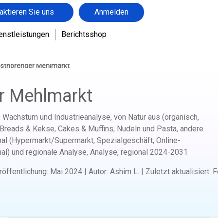
aktieren Sie uns
Anmelden
enstleistungen
Berichtsshop
bsthörender Mehlmarkt
r Mehlmarkt
 Wachstum und Industrieanalyse, von Natur aus (organisch,
(Breads & Kekse, Cakes & Muffins, Nudeln und Pasta, andere
al (Hypermarkt/Supermarkt, Spezialgeschäft, Online-
al) und regionale Analyse, Analyse, regional
2024-2031
röffentlichung
:
Mai 2024
|
Autor
:
Ashim L.
|
Zuletzt aktualisiert
:
F