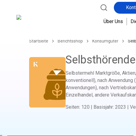
Kont
Über Uns
Di
Startseite
Berichtsshop
Konsumgüter
Sel
Selbsthörende
Selbstermehl Marktgröße, Aktien,
konventionell), nach Anwendung 
Anwendungen), nach Vertriebskan
Einzelhandel, andere Verkaufskan
Seiten
:
120
|
Basisjahr
:
2023
|
Ve