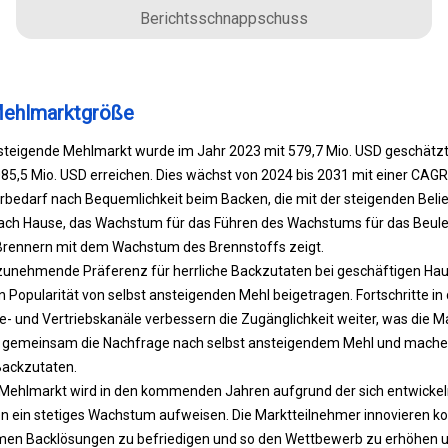
Berichtsschnappschuss
 Mehlmarktgröße
nsteigende Mehlmarkt wurde im Jahr 2023 mit 579,7 Mio. USD geschätzt 
085,5 Mio. USD erreichen. Dies wächst von 2024 bis 2031 mit einer CAGR
edarf nach Bequemlichkeit beim Backen, die mit der steigenden Belie
ach Hause, das Wachstum für das Führen des Wachstums für das Beule
Brennern mit dem Wachstum des Brennstoffs zeigt.
 zunehmende Präferenz für herrliche Backzutaten bei geschäftigen Ha
n Popularität von selbst ansteigenden Mehl beigetragen. Fortschritte in 
 und Vertriebskanäle verbessern die Zugänglichkeit weiter, was die Ma
n gemeinsam die Nachfrage nach selbst ansteigendem Mehl und mache
Backzutaten.
 Mehlmarkt wird in den kommenden Jahren aufgrund der sich entwicke
 ein stetiges Wachstum aufweisen. Die Marktteilnehmer innovieren kont
en Backlösungen zu befriedigen und so den Wettbewerb zu erhöhen u