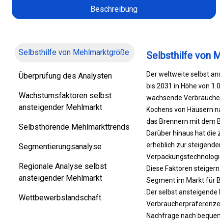
Beschreibung
Selbsthilfe von Mehlmarktgröße
Selbsthilfe von
Der weltweite selbst a
Überprüfung des Analysten
bis 2031 in Höhe von 1.
Wachstumsfaktoren selbst
wachsende Verbraucherb
ansteigender Mehlmarkt
Kochens von Häusern n
das Brennern mit dem 
Selbsthörende Mehlmarkttrends
Darüber hinaus hat die
erheblich zur steigende
Segmentierungsanalyse
Verpackungstechnologie-
Regionale Analyse selbst
Diese Faktoren steiger
ansteigender Mehlmarkt
Segment im Markt für 
Der selbst ansteigende
Wettbewerbslandschaft
Verbraucherpräferenzen
Nachfrage nach bequem