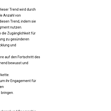
Dieser Trend wird durch
de Anzahl von
diesen Trend, indem sie
egment nutzen.
 die Zugänglichkeit für
ebung zu gesünderen
cklung und
e auf den Fortschritt des
hmend bewusst und
rkette
.
 um ihr Engagement für
len
 bringen.