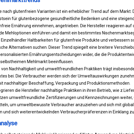
ehlmarkttrends
 nach glutenfreien Varianten ist ein erheblicher Trend auf dem Markt. 
sein für glutenbezogene gesundheitliche Bedenken und eine steigen
nfreie Ernährung einnehmen, angetrieben. Die Hersteller reagieren auf 
nde Mehloptionen einführen und damit ein bestimmtes Nischenmarkts
inzelhändler Haltbarkeiten für glutenfreie Produkte und verbessern so
ische Alternativen suchen. Dieser Trend spiegelt eine breitere Verschi
rsonalisierten Ernährungsentscheidungen wider, die die Produktentwi
 selbstheimen Mehlmarkt beeinflussen.
von Nachhaltigkeit und umweltfreundlichen Praktiken trägt insbesonder
rktes bei. Die Verbraucher werden sich der Umweltauswirkungen zune
it nachhaltiger Beschaffung, Verpackung und Produktionsmethoden.
grieren die Hersteller nachhaltige Praktiken in ihren Betrieb, wie z.
Liefe
tzen umweltfreundliche Zertifizierungen und Kennzeichnungen weiter,
itteln, um umweltbewusste Verbraucher anzuziehen und sich mit globa
ven und sich weiterentwickelnden Verbraucherpräferenzen in Einklang zu
nalyse