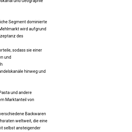
ebskanal und Geographie
mliche Segment dominierte
 Mehlmarkt wird aufgrund
kzeptanz des
eile, sodass sie einer
en und
ch
handelskanäle hinweg und
 Pasta und andere
em Marktanteil von
 verschiedene Backwaren
sraten weltweit, die eine
it selbst ansteigender