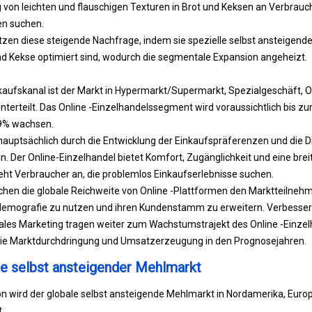
g von leichten und flauschigen Texturen in Brot und Keksen an Verbrauche
n suchen.
tzen diese steigende Nachfrage, indem sie spezielle selbst ansteigen
und Kekse optimiert sind, wodurch die segmentale Expansion angeheizt.
aufskanal ist der Markt in Hypermarkt/Supermarkt, Spezialgeschäft, O
terteilt. Das Online -Einzelhandelssegment wird voraussichtlich bis zur
9% wachsen.
uptsächlich durch die Entwicklung der Einkaufspräferenzen und die Di
. Der Online-Einzelhandel bietet Komfort, Zugänglichkeit und eine brei
ht Verbraucher an, die problemlos Einkaufserlebnisse suchen.
hen die globale Reichweite von Online -Plattformen den Marktteilnehme
rdemografie zu nutzen und ihren Kundenstamm zu erweitern. Verbesser
tales Marketing tragen weiter zum Wachstumstrajekt des Online -Einze
die Marktdurchdringung und Umsatzerzeugung in den Prognosejahren.
e selbst ansteigender Mehlmarkt
n wird der globale selbst ansteigende Mehlmarkt in Nordamerika, Europ
.