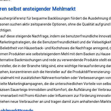
en selbst ansteigender Mehlmarkt
ucherpräferenz für bequeme Backlösungen fördert die Ausdehnung de
sonen suchen aktiv zeitsparende Optionen, ohne die Qualität aufgrund
chtigen.
n auf diese steigende Nachfrage, indem sie benutzerfreundliche Innova
arketingstrategien, die die Benutzerfreundlichkeit und die Vielseitigke
de Beliebtheit von Häuserback- und Kochshows die Nachfrage anregend, 
equemen Produkten wie selbststeigendem Mehl mit dem Backen zu Hause
lternative Backmischungen und rede zu verwendende Produkte stellt ei
teller, die in der Branche tätig sind, eine wichtige Herausforderung da
en, konzentrieren sich die Hersteller auf die Produktdifferenzierung 
zialmehl mit zusätzlichen Nährwertvorteilen oder Verbesserungen vo
zielte Marketingkampagnen, die die unterschiedlichen Vorteile von sel
räzisen Sauerteigs-Immobilien und Komfort, die Aufklärung der Verbra
menarbeit mit Promi-Köchen oder Influencern zur Förderung innovativ
ziehen neue Verbraucher an und tragen damit zum anhaltenden Markt