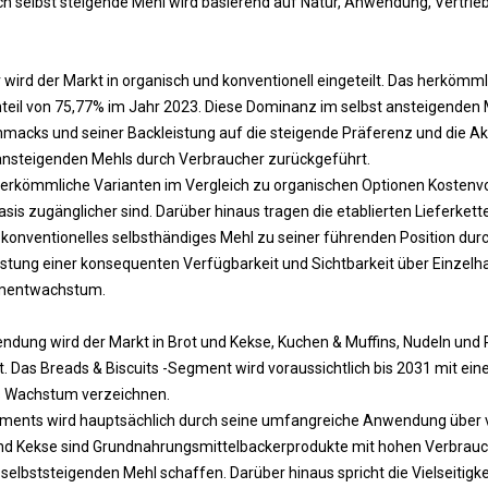
ich selbst steigende Mehl wird basierend auf Natur, Anwendung, Vertri
 wird der Markt in organisch und konventionell eingeteilt. Das herköm
teil von 75,77% im Jahr 2023. Diese Dominanz im selbst ansteigenden
hmacks und seiner Backleistung auf die steigende Präferenz und die A
 ansteigenden Mehls durch Verbraucher zurückgeführt.
erkömmliche Varianten im Vergleich zu organischen Optionen Kostenvort
sis zugänglicher sind. Darüber hinaus tragen die etablierten Lieferkett
konventionelles selbsthändiges Mehl zu seiner führenden Position dur
stung einer konsequenten Verfügbarkeit und Sichtbarkeit über Einzel
gmentwachstum.
ndung wird der Markt in Brot und Kekse, Kuchen & Muffins, Nudeln und
 Das Breads & Biscuits -Segment wird voraussichtlich bis 2031 mit ein
es Wachstum verzeichnen.
ents wird hauptsächlich durch seine umfangreiche Anwendung über
nd Kekse sind Grundnahrungsmittelbackerprodukte mit hohen Verbrauch
selbststeigenden Mehl schaffen. Darüber hinaus spricht die Vielseitigke