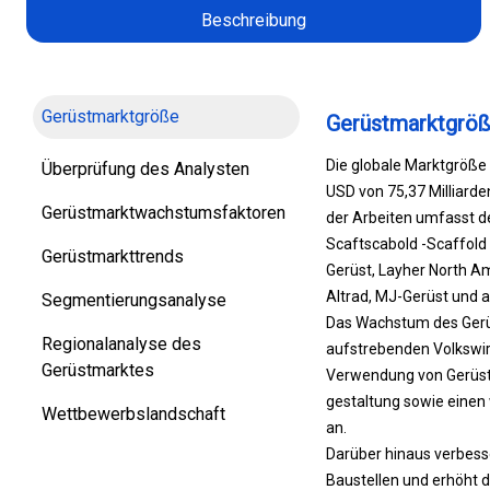
Beschreibung
Gerüstmarktgröße
Gerüstmarktgrö
Die globale Marktgröße 
Überprüfung des Analysten
USD von 75,37 Milliarde
Gerüstmarktwachstumsfaktoren
der Arbeiten umfasst der
Scaftscabold -Scaffold -
Gerüstmarkttrends
Gerüst, Layher North Am
Altrad, MJ-Gerüst und 
Segmentierungsanalyse
Das Wachstum des Gerüs
Regionalanalyse des
aufstrebenden Volkswirt
Gerüstmarktes
Verwendung von Gerüste
gestaltung sowie einen
Wettbewerbslandschaft
an.
Darüber hinaus verbess
Baustellen und erhöht d