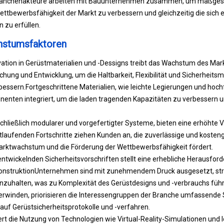
ranchenakteure arbeiten mit Bauunternehmen zusammen, um maßges
ettbewerbsfähigkeit der Markt zu verbessern und gleichzeitig die sich
zu erfüllen.
hstumsfaktoren
ovation in Gerüstmaterialien und -Dessigns treibt das Wachstum des Ma
schung und Entwicklung, um die Haltbarkeit, Flexibilität und Sicherheit
bessern.
Fortgeschrittene Materialien
, wie leichte Legierungen und hoc
enten integriert, um die laden tragenden Kapazitäten zu verbessern 
chließlich modularer und vorgefertigter Systeme, bieten eine erhöhte Vie
rtlaufenden Fortschritte ziehen Kunden an, die zuverlässige und koste
rktwachstum und die Förderung der Wettbewerbsfähigkeit fördert.
entwickelnden Sicherheitsvorschriften stellt eine erhebliche Herausford
onstruktion
Unternehmen sind mit zunehmendem Druck ausgesetzt, st
inzuhalten, was zu Komplexität des Gerüstdesigns und -verbrauchs führ
rwinden, priorisieren die Interessengruppen der Branche umfassend
uf Gerüstsicherheitsprotokolle und -verfahren.
ert die Nutzung von Technologien wie Virtual-Reality-Simulationen und 