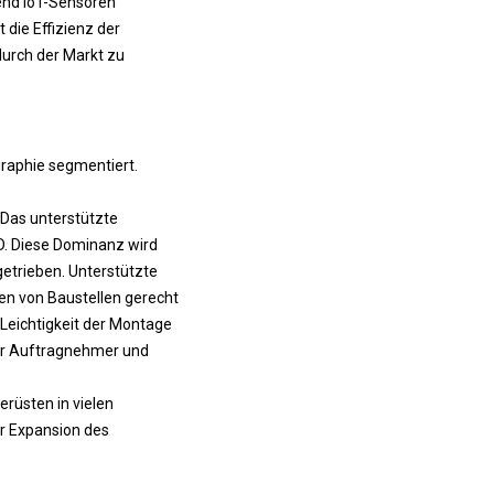
end IoT-Sensoren
 die Effizienz der
durch der Markt zu
graphie segmentiert.
 Das unterstützte
D. Diese Dominanz wird
getrieben. Unterstützte
sen von Baustellen gerecht
 Leichtigkeit der Montage
ür Auftragnehmer und
rüsten in vielen
r Expansion des