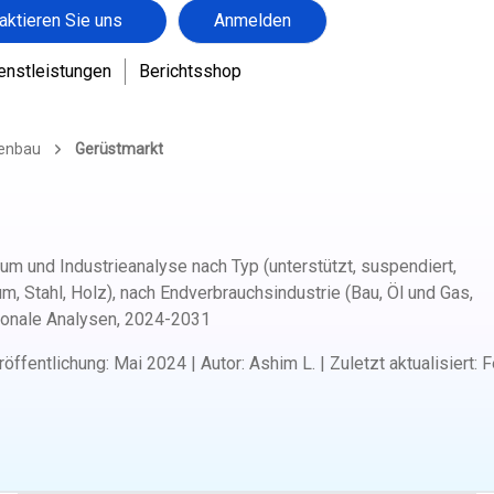
aktieren Sie uns
Anmelden
enstleistungen
Berichtsshop
genbau
Gerüstmarkt
um und Industrieanalyse nach Typ (unterstützt, suspendiert,
um, Stahl, Holz), nach Endverbrauchsindustrie (Bau, Öl und Gas,
ionale Analysen,
2024-2031
röffentlichung
:
Mai 2024
|
Autor
:
Ashim L.
|
Zuletzt aktualisiert
:
F