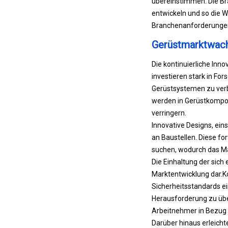
übereinstimmen. Die B
entwickeln und so die W
Branchenanforderungen 
Gerüstmarktwac
Die kontinuierliche Inn
investieren stark in For
Gerüstsystemen zu ver
werden in Gerüstkompon
verringern.
Innovative Designs, eins
an Baustellen. Diese fo
suchen, wodurch das Ma
Die Einhaltung der sich 
Marktentwicklung dar.
K
Sicherheitsstandards e
Herausforderung zu übe
Arbeitnehmer in Bezug a
Darüber hinaus erleicht