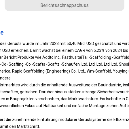
Berichtsschnappschuss
ße
des Gerüsts wurde im Jahr 2023 mit 50,40 Mrd. USD geschätzt und wird 
n USD erreichen. Damit wächst bei einem CAGR von 5,23% von 2024 bis 2
 Bericht Produkte wie Addto Inc., FasthusitaiTai -Scaffolding -Scaffold
Co -Scaffing -Co -Scafts -Scafts -Schaufen, Ltd, Ltd, Ltd, Ltd, Ltd, Shos
erica, Rapid Scaffolding (Engineering) Co., Ltd., Wm-Scaffold, Youying 
andere.
tmarktes wird durch die anhaltende Ausweitung der Bauindustrie, ins
schaften, getrieben. Darüber hinaus stärken strenge Sicherheitsvorschr
n in Bauprojekten vorschreiben, das Marktwachstum. Fortschritte in Ge
 wesentlichen Fokus auf Haltbarkeit und einfache Montage ziehen Au
ert die zunehmende Einführung modularer Gerüstsysteme die Effizienz
amit den Marktschritt.