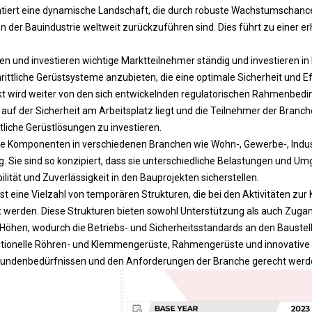
tiert eine dynamische Landschaft, die durch robuste Wachstumschance
on der Bauindustrie weltweit zurückzuführen sind. Dies führt zu einer 
en und investieren wichtige Marktteilnehmer ständig und investieren i
rittliche Gerüstsysteme anzubieten, die eine optimale Sicherheit und Ef
kt wird weiter von den sich entwickelnden regulatorischen Rahmenbedi
uf der Sicherheit am Arbeitsplatz liegt und die Teilnehmer der Branche
tliche Gerüstlösungen zu investieren.
he Komponenten in verschiedenen Branchen wie Wohn-, Gewerbe-, Indus
g. Sie sind so konzipiert, dass sie unterschiedliche Belastungen und
lität und Zuverlässigkeit in den Bauprojekten sicherstellen.
 eine Vielzahl von temporären Strukturen, die bei den Aktivitäten zur
werden. Diese Strukturen bieten sowohl Unterstützung als auch Zuga
 Höhen, wodurch die Betriebs- und Sicherheitsstandards an den Baustel
itionelle Röhren- und Klemmengerüste, Rahmengerüste und innovative
Kundenbedürfnissen und den Anforderungen der Branche gerecht werd