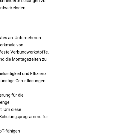
chneiderte Lösungen zu
 entwickelnden
rktes an. Unternehmen
smerkmale von
hfeste Verbundwerkstoffe,
und die Montagezeiten zu
lseitigkeit und Effizienz
ngünstige Gerüstlösungen
erung für die
renge
t. Um diese
e Schulungsprogramme für
IoT-fähigen