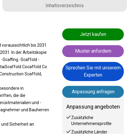
Inhaltsverzeichnis
Jetzt kaufen
voraussichtlich bis 2031
Muster anfordern
031. In der Arbeitskopie
 -Scaffing -Scaffold -
itaiScaffold Cocaffold Co.
Sprechen Sie mit unserem
Construction Scaffold,
Experten
besondere in
Anpassung anfragen
iften, die die
rüstmaterialien und -
Anpassung angeboten
ftragnehmer und Bauherren
Zusätzliche
Unternehmensprofile
 und Sicherheit an
Zusätzliche Länder