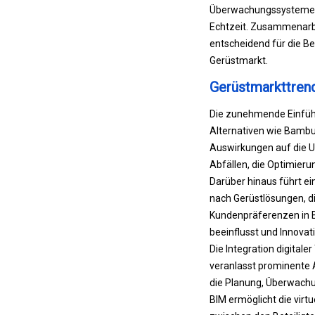
Überwachungssystemen d
Echtzeit. Zusammenarbe
entscheidend für die B
Gerüstmarkt.
Gerüstmarkttren
Die zunehmende Einführ
Alternativen wie Bambu
Auswirkungen auf die U
Abfällen, die Optimier
Darüber hinaus führt e
nach Gerüstlösungen, di
Kundenpräferenzen in 
beeinflusst und Innovat
Die Integration digital
veranlasst prominente 
die Planung, Überwach
BIM ermöglicht die virt