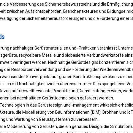
ie Verbesserung des Sicherheitsbewusstseins und die Ermöglichung 
it zwischen Aufsichtsbehörden, Branchenakteuren und Bildungseinri
ewältigung der Sicherheitsherausforderungen und die Förderung einer S
ds
ung nachhaltiger Gerüstmaterialien und -Praktiken veranlasst Unter
sgerüste, recycelbare Metalle und biobasierte Verbundwerkstoffe ein
mwelt verringert werden. Nachhaltige Gerüstdesigns konzentrieren sich
ung der Ressourcenverwendung und die Förderung der Wiederverwendbar
in wachsender Schwerpunkt auf grünen Konstruktionspraktiken zu eine
e sich mit Nachhaltigkeitszielen übereinstimmen. Dies spiegelt eine Ve
Bezug auf umweltbewusste Produkte und Dienstleistungen wider, wodu
ionen bei nachhaltigen Gerüsttechnologien gefördert werden.
er Technologien in das Gerüstdesign und -management wirkt sich erhebli
Akteure, die Modellierung von Bauinformationen (BIM), Drohnen und Io
ung und Wartung von Gerüstsystemen zu verbessern.
uelle Modellierung von Gerüsten, die ein genaues Design, die Simulatio