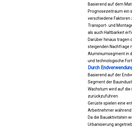
Basierend auf dem Mater
Prognosezeitraum ein s
verschiedene Faktoren z
Transport- und Montage
als auch Haltbarkeit er
Darüber hinaus tragen d
steigenden Nachfrage na
Aluminiumsegment in d
und technologische For
Durch Endverwendung
Basierend auf der Endve
Segment der Bauindustr
Wachstum wird auf die 
zurückzuführen.
Gerüste spielen eine en
Arbeitnehmer während de
Da die Bauaktivitäten we
Urbanisierung angetrieb