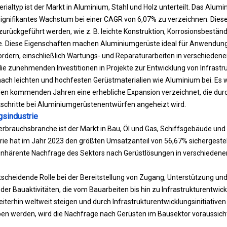
ialtyp ist der Markt in Aluminium, Stahl und Holz unterteilt. Das Alumi
ignifikantes Wachstum bei einer CAGR von 6,07% zu verzeichnen. Die
urückgeführt werden, wie z. B. leichte Konstruktion, Korrosionsbeständ
. Diese Eigenschaften machen Aluminiumgerüste ideal für Anwendunge
fordern, einschließlich Wartungs- und Reparaturarbeiten in verschieden
ie zunehmenden Investitionen in Projekte zur Entwicklung von Infrastr
ch leichten und hochfesten Gerüstmaterialien wie Aluminium bei. Es w
en kommenden Jahren eine erhebliche Expansion verzeichnet, die du
tschritte bei Aluminiumgerüstenentwürfen angeheizt wird.
sindustrie
rbrauchsbranche ist der Markt in Bau, Öl und Gas, Schiffsgebäude und 
ie hat im Jahr 2023 den größten Umsatzanteil von 56,67% sichergestel
inhärente Nachfrage des Sektors nach Gerüstlösungen in verschiedene
tscheidende Rolle bei der Bereitstellung von Zugang, Unterstützung und
r Bauaktivitäten, die vom Bauarbeiten bis hin zu Infrastrukturentwick
iterhin weltweit steigen und durch Infrastrukturentwicklungsinitiativen
en werden, wird die Nachfrage nach Gerüsten im Bausektor voraussichtl