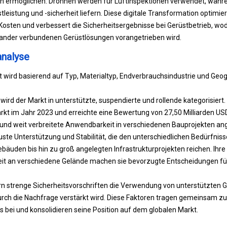
en ermöglichen. Drohnen werden für Luftinspektionen verwendet, währ
leistung und -sicherheit liefern. Diese digitale Transformation optimiert
 Kosten und verbessert die Sicherheitsergebnisse bei Gerüstbetrieb, wo
inander verbundenen Gerüstlösungen vorangetrieben wird.
nalyse
 wird basierend auf Typ, Materialtyp, Endverbrauchsindustrie und Geo
ird der Markt in unterstützte, suspendierte und rollende kategorisiert.
kt im Jahr 2023 und erreichte eine Bewertung von 27,50 Milliarden US
it und weit verbreitete Anwendbarkeit in verschiedenen Bauprojekten an
uste Unterstützung und Stabilität, die den unterschiedlichen Bedürfnis
äuden bis hin zu groß angelegten Infrastrukturprojekten reichen. Ihre
it an verschiedene Gelände machen sie bevorzugte Entscheidungen f
n strenge Sicherheitsvorschriften die Verwendung von unterstützten Ge
urch die Nachfrage verstärkt wird. Diese Faktoren tragen gemeinsam zu
bei und konsolidieren seine Position auf dem globalen Markt.