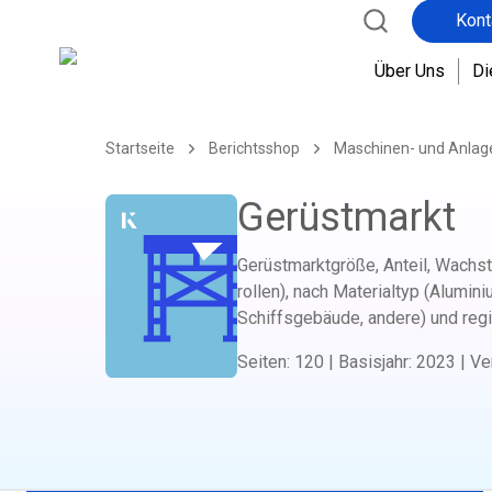
Kont
Über Uns
Di
Startseite
Berichtsshop
Maschinen- und Anla
Gerüstmarkt
Gerüstmarktgröße, Anteil, Wachst
rollen), nach Materialtyp (Alumini
Schiffsgebäude, andere) und reg
Seiten
:
120
|
Basisjahr
:
2023
|
Ve