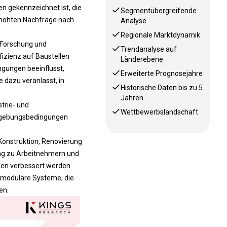
n gekennzeichnet ist, die
Segmentübergreifende
erhöhten Nachfrage nach
Analyse
Regionale Marktdynamik
n Forschung und
Trendanalyse auf
fizienz auf Baustellen
Länderebene
ngungen beeinflusst,
Erweiterte Prognosejahre
 dazu veranlasst, in
Historische Daten bis zu 5
Jahren
trie- und
Wettbewerbslandschaft
 Umgebungsbedingungen
 Konstruktion, Renovierung
ng zu Arbeitnehmern und
len verbessert werden.
 modulare Systeme, die
en.