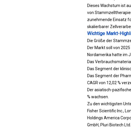
Dieses Wachstum ist au
von Stammzelltherapien
zunehmende Einsatz fort
skalierbarer Zellverarb
Wichtige Markt-Highli
Die Größe der Stammzell
Der Markt soll von 2025
Nordamerika hatte im Ja
Das Verbrauchsmaterial
Das Segment der klinisc
Das Segment der Pharma
CAGR von 12,02 % verz
Der asiatisch-pazifisch
% wachsen.
Zu den wichtigsten Unt
Fisher Scientific Inc., 
Holdings America Corpor
GmbH, Pluri Biotech Ltd.