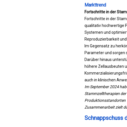
Markttrend
Fortschritte in der Sta
Fortschritte in der Sta
qualitativ hochwertige
Systemen und optimiert
Reproduzierbarkeit und
Im Gegensatz zu herköm
Parameter und sorgen so
Darüber hinaus unterst
höhere Zellausbeuten 
Kommerzialisierungsfri
auch in klinischen Anw
Im September 2024 habe
Stammzelltherapien der 
Produktionsstandorten v
Zusammenarbeit zielt da
Schnappschuss d