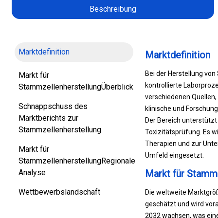
Beschreibung
Marktdefinition
Marktdefinition
Bei der Herstellung vo
Markt für
kontrollierte Laborproz
StammzellenherstellungÜberblick
verschiedenen Quellen,
Schnappschuss des
klinische und Forschun
Marktberichts zur
Der Bereich unterstütz
Stammzellenherstellung
Toxizitätsprüfung. Es w
Therapien und zur Unte
Markt für
Umfeld eingesetzt.
StammzellenherstellungRegionale
Analyse
Markt für Stammz
Wettbewerbslandschaft
Die weltweite Marktgröß
geschätzt und wird vora
2032 wachsen, was eine