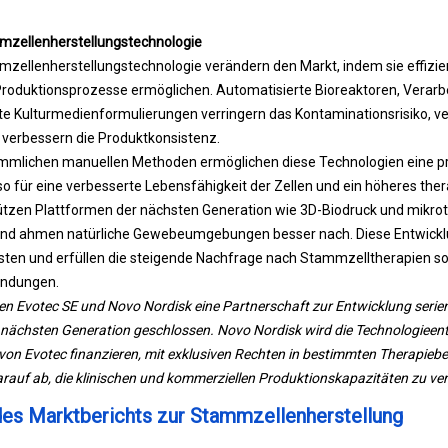
mmzellenherstellungstechnologie
mmzellenherstellungstechnologie verändern den Markt, indem sie effizie
 Produktionsprozesse ermöglichen. Automatisierte Bioreaktoren, Verarb
e Kulturmedienformulierungen verringern das Kontaminationsrisiko, ve
 verbessern die Produktkonsistenz.
mlichen manuellen Methoden ermöglichen diese Technologien eine präz
 für eine verbesserte Lebensfähigkeit der Zellen und ein höheres ther
ützen Plattformen der nächsten Generation wie 3D-Biodruck und mikrot
und ahmen natürliche Gewebeumgebungen besser nach. Diese Entwickl
sten und erfüllen die steigende Nachfrage nach Stammzelltherapien so
endungen.
n Evotec SE und Novo Nordisk eine Partnerschaft zur Entwicklung seri
nächsten Generation geschlossen. Novo Nordisk wird die Technologieen
on Evotec finanzieren, mit exklusiven Rechten in bestimmten Therapiebe
rauf ab, die klinischen und kommerziellen Produktionskapazitäten zu ve
es Marktberichts zur Stammzellenherstellung