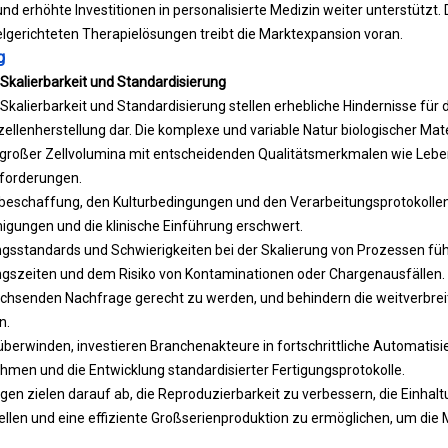
d erhöhte Investitionen in personalisierte Medizin weiter unterstützt.
lgerichteten Therapielösungen treibt die Marktexpansion voran.
g
Skalierbarkeit und Standardisierung
Skalierbarkeit und Standardisierung stellen erhebliche Hindernisse fü
llenherstellung dar. Die komplexe und variable Natur biologischer Materi
 großer Zellvolumina mit entscheidenden Qualitätsmerkmalen wie Lebe
forderungen.
lbeschaffung, den Kulturbedingungen und den Verarbeitungsprotokollen t
igungen und die klinische Einführung erschwert.
ungsstandards und Schwierigkeiten bei der Skalierung von Prozessen fü
ngszeiten und dem Risiko von Kontaminationen oder Chargenausfällen.
 wachsenden Nachfrage gerecht zu werden, und behindern die weitverbre
n.
erwinden, investieren Branchenakteure in fortschrittliche Automatisi
men und die Entwicklung standardisierter Fertigungsprotokolle.
zielen darauf ab, die Reproduzierbarkeit zu verbessern, die Einhalt
ellen und eine effiziente Großserienproduktion zu ermöglichen, um die