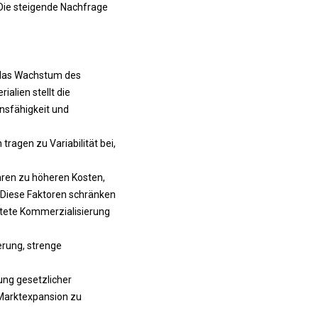
 Die steigende Nachfrage
r das Wachstum des
alien stellt die
nsfähigkeit und
ragen zu Variabilität bei,
hren zu höheren Kosten,
 Diese Faktoren schränken
itete Kommerzialisierung
erung, strenge
ung gesetzlicher
 Marktexpansion zu