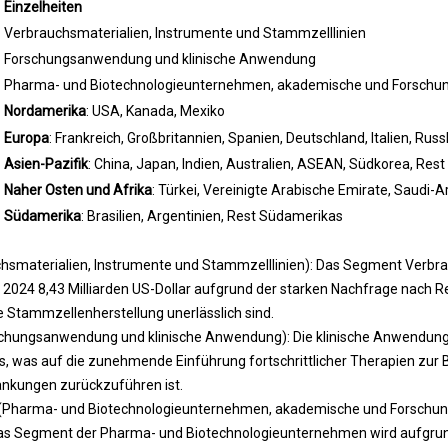
Einzelheiten
Verbrauchsmaterialien, Instrumente und Stammzelllinien
Forschungsanwendung und klinische Anwendung
Pharma- und Biotechnologieunternehmen, akademische und Forschung
Nordamerika
: USA, Kanada, Mexiko
Europa
: Frankreich, Großbritannien, Spanien, Deutschland, Italien, Rus
Asien-Pazifik
: China, Japan, Indien, Australien, ASEAN, Südkorea, Rest
Naher Osten und Afrika
: Türkei, Vereinigte Arabische Emirate, Saudi-
Südamerika
: Brasilien, Argentinien, Rest Südamerikas
hsmaterialien, Instrumente und Stammzelllinien): Das Segment Verbr
r 2024 8,43 Milliarden US-Dollar aufgrund der starken Nachfrage nach 
ie Stammzellenherstellung unerlässlich sind.
hungsanwendung und klinische Anwendung): Die klinische Anwendung
s, was auf die zunehmende Einführung fortschrittlicher Therapien zur
ankungen zurückzuführen ist.
Pharma- und Biotechnologieunternehmen, akademische und Forschungs
s Segment der Pharma- und Biotechnologieunternehmen wird aufgrun