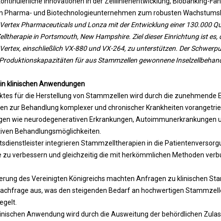
ontinuierliche Innovationen in der Zelllinienentwicklung, Biobanking-Fäh
n Pharma- und Biotechnologieunternehmen zum robusten Wachstumsku
Vertex Pharmaceuticals und Lonza mit der Entwicklung einer 130.000 Q
lltherapie in Portsmouth, New Hampshire. Ziel dieser Einrichtung ist es, 
Vertex, einschließlich VX-880 und VX-264, zu unterstützen. Der Schwerpun
r Produktionskapazitäten für aus Stammzellen gewonnene Inselzellbehan
n klinischen Anwendungen
es für die Herstellung von Stammzellen wird durch die zunehmende 
apien zur Behandlung komplexer und chronischer Krankheiten vorangetr
gen wie neurodegenerativen Erkrankungen, Autoimmunerkrankungen un
iven Behandlungsmöglichkeiten.
dienstleister integrieren Stammzelltherapien in die Patientenversorg
 zu verbessern und gleichzeitig die mit herkömmlichen Methoden ve
rung des Vereinigten Königreichs machten Anfragen zu klinischen Sta
achfrage aus, was den steigenden Bedarf an hochwertigen Stammzelle
gelt.
klinischen Anwendung wird durch die Ausweitung der behördlichen Zul