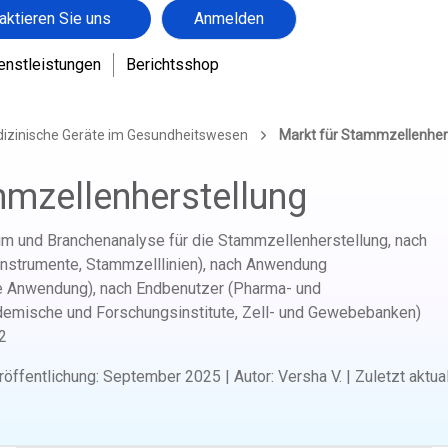
aktieren Sie uns
Anmelden
enstleistungen
Berichtsshop
dizinische Geräte im Gesundheitswesen
Markt für Stammzellenher
mmzellenherstellung
um und Branchenanalyse für die Stammzellenherstellung, nach
 Instrumente, Stammzelllinien), nach Anwendung
e Anwendung), nach Endbenutzer (Pharma- und
demische und Forschungsinstitute, Zell- und Gewebebanken)
2
röffentlichung
:
September 2025
|
Autor
:
Versha V.
|
Zuletzt aktual