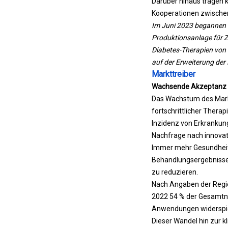
Darüber hinaus tragen k
Kooperationen zwische
Im Juni 2023 begannen 
Produktionsanlage für Ze
Diabetes-Therapien von 
auf der Erweiterung de
Markttreiber
Wachsende Akzeptanz i
Das Wachstum des Markt
fortschrittlicher Ther
Inzidenz von Erkrankun
Nachfrage nach innovat
Immer mehr Gesundheits
Behandlungsergebnisse
zu reduzieren.
Nach Angaben der Regie
2022 54 % der Gesamtn
Anwendungen widerspie
Dieser Wandel hin zur 