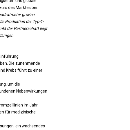
igkeiten und globale
rs des Marktes bei.
uadratmeter großen
die Produktion der Typ-1-
kt der Partnerschaft liegt
dlungen.
Einführung
ieben. Die zunehmende
d Krebs führt zu einer
ung, um die
rbundenen Nebenwirkungen
mmzelllinien im Jahr
n für medizinische
assungen, ein wachsendes