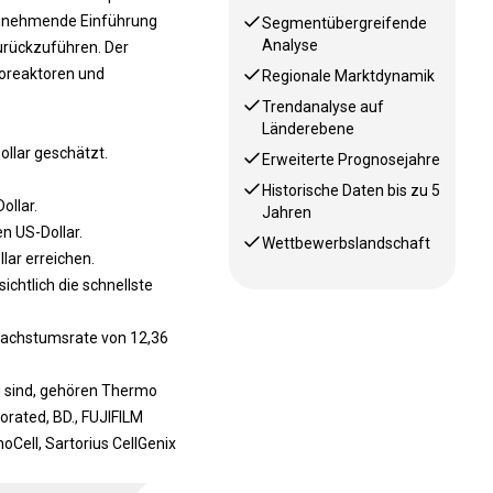
 zunehmende Einführung
Segmentübergreifende
Analyse
urückzuführen. Der
ioreaktoren und
Regionale Marktdynamik
Trendanalyse auf
Länderebene
llar geschätzt.
Erweiterte Prognosejahre
Historische Daten bis zu 5
ollar.
Jahren
n US-Dollar.
Wettbewerbslandschaft
lar erreichen.
htlich die schnellste
 Wachstumsrate von 12,36
g sind, gehören Thermo
porated, BD., FUJIFILM
oCell, Sartorius CellGenix