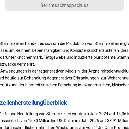
Berichtsschnappschuss
n Stammzellen handelt es sich um die Produktion von Stammzellen in 
esse, um Reinheit, Lebensfähigkeit und Konsistenz sicherzustellen. Di
 darunter Knochenmark, Fettgewebe und induzierte pluripotente Stamm
gszwecke vermehrt.
t Anwendungen in der regenerativen Medizin, der Arzneimittelentwicklu
ird häufig zur Behandlung degenerativer Erkrankungen, zur Weiterentwi
rstützung der biomedizinischen Forschung im akademischen, klinische
ellenherstellungÜberblick
e für die Herstellung von Stammzellen wurde im Jahr 2024 auf 14,36 Mi
ussichtlich von 15,80 Milliarden US-Dollar im Jahr 2025 auf 33,91 Millia
r durchschnittlichen jährlichen Wachstumsrate von 11,52 % im Prognos