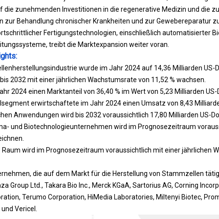
f die zunehmenden Investitionen in die regenerative Medizin und die
 zur Behandlung chronischer Krankheiten und zur Gewebereparatur z
schrittlicher Fertigungstechnologien, einschließlich automatisierter B
eitungssysteme, treibt die Marktexpansion weiter voran.
ghts:
enherstellungsindustrie wurde im Jahr 2024 auf 14,36 Milliarden US-Do
 bis 2032 mit einer jährlichen Wachstumsrate von 11,52 % wachsen.
hr 2024 einen Marktanteil von 36,40 % im Wert von 5,23 Milliarden US-D
segment erwirtschaftete im Jahr 2024 einen Umsatz von 8,43 Milliarde
hen Anwendungen wird bis 2032 voraussichtlich 17,80 Milliarden US-Dol
- und Biotechnologieunternehmen wird im Prognosezeitraum voraussic
eichnen.
e Raum wird im Prognosezeitraum voraussichtlich mit einer jährlichen
ernehmen, die auf dem Markt für die Herstellung von Stammzellen täti
Lonza Group Ltd., Takara Bio Inc., Merck KGaA, Sartorius AG, Corning Incor
ation, Terumo Corporation, HiMedia Laboratories, Miltenyi Biotec, Prom
 und Vericel.