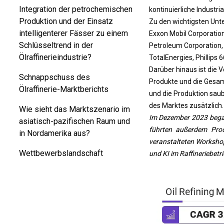
Integration der petrochemischen
kontinuierliche Industr
Produktion und der Einsatz
Zu den wichtigsten Unt
intelligenterer Fässer zu einem
Exxon Mobil Corporation
Schlüsseltrend in der
Petroleum Corporation, R
Ölraffinerieindustrie?
TotalEnergies, Phillips
Darüber hinaus ist die 
Schnappschuss des
Produkte und die Gesamte
Ölraffinerie-Marktberichts
und die Produktion saub
des Marktes zusätzlich.
Wie sieht das Marktszenario im
Im Dezember 2023 began
asiatisch-pazifischen Raum und
führten außerdem Proo
in Nordamerika aus?
veranstalteten Workshops
Wettbewerbslandschaft
und KI im Raffineriebetr