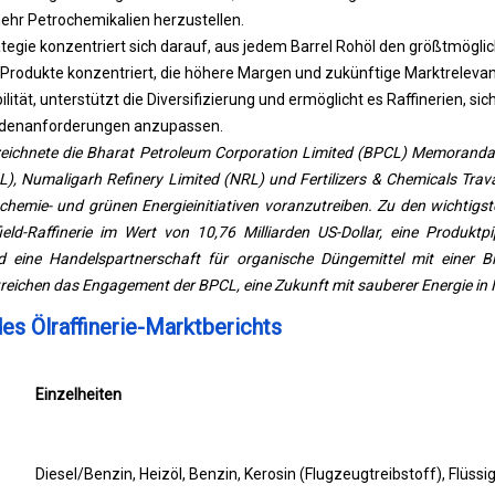
hr Petrochemikalien herzustellen.
tegie konzentriert sich darauf, aus jedem Barrel Rohöl den größtmögli
 Produkte konzentriert, die höhere Margen und zukünftige Marktreleva
lität, unterstützt die Diversifizierung und ermöglicht es Raffinerien, sic
ndenanforderungen anzupassen.
eichnete die Bharat Petroleum Corporation Limited (BPCL) Memorand
OIL), Numaligarh Refinery Limited (NRL) und Fertilizers & Chemicals Tra
ochemie- und grünen Energieinitiativen voranzutreiben. Zu den wichtigst
d-Raffinerie im Wert von 10,76 Milliarden US-Dollar, eine Produktp
nd eine Handelspartnerschaft für organische Düngemittel mit einer B
reichen das Engagement der BPCL, eine Zukunft mit sauberer Energie in I
s Ölraffinerie-Marktberichts
Einzelheiten
Diesel/Benzin, Heizöl, Benzin, Kerosin (Flugzeugtreibstoff), Flüs