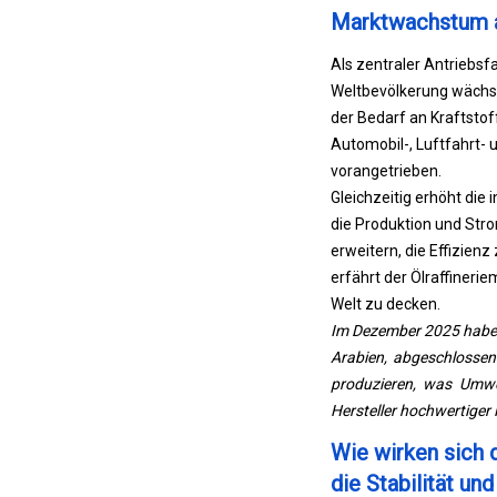
Marktwachstum 
Als zentraler Antriebsf
Weltbevölkerung wächst 
der Bedarf an Kraftstof
Automobil-, Luftfahrt- 
vorangetrieben.
Gleichzeitig erhöht die 
die Produktion und Stro
erweitern, die Effizien
erfährt der Ölraffineri
Welt zu decken.
Im Dezember 2025 haben
Arabien, abgeschlossen.
produzieren, was Umwel
Hersteller hochwertiger 
Wie wirken sich d
die Stabilität un