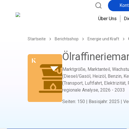
Kont
Über Uns
Di
Startseite
Berichtsshop
Energie und Kraft
Ölraffineriema
Marktgröße, Marktanteil, Wachstu
(Diesel/Gasöl, Heizöl, Benzin, K
(Transport, Luftfahrt, Elektrizit
regionale Analyse,
2026 - 2033
Seiten
:
150
|
Basisjahr
:
2025
|
Ve