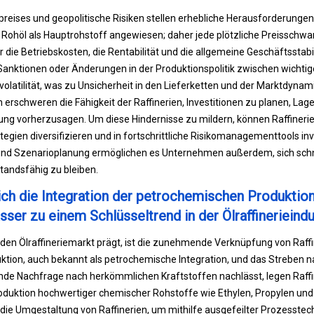
ölpreises und geopolitische Risiken stellen erhebliche Herausforderunge
uf Rohöl als Hauptrohstoff angewiesen; daher jede plötzliche Preisschw
 die Betriebskosten, die Rentabilität und die allgemeine Geschäftsstabi
 Sanktionen oder Änderungen in der Produktionspolitik zwischen wichti
olatilität, was zu Unsicherheit in den Lieferketten und der Marktdynami
 erschweren die Fähigkeit der Raffinerien, Investitionen zu planen, La
stung vorherzusagen. Um diese Hindernisse zu mildern, können Raffinerie
gien diversifizieren und in fortschrittliche Risikomanagementtools inv
tät und Szenarioplanung ermöglichen es Unternehmen außerdem, sich sch
andsfähig zu bleiben.
ich die Integration der petrochemischen Produktion
ässer zu einem Schlüsseltrend in der Ölraffinerieindu
r den Ölraffineriemarkt prägt, ist die zunehmende Verknüpfung von Raff
ion, auch bekannt als petrochemische Integration, und das Streben na
nde Nachfrage nach herkömmlichen Kraftstoffen nachlässt, legen Raffi
oduktion hochwertiger chemischer Rohstoffe wie Ethylen, Propylen un
ie Umgestaltung von Raffinerien, um mithilfe ausgefeilter Prozesstech