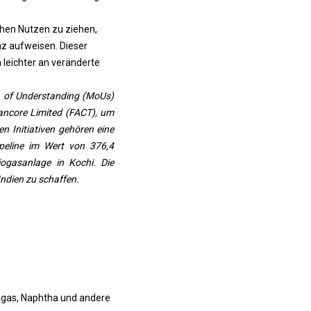
chen Nutzen zu ziehen,
nz aufweisen. Dieser
h leichter an veränderte
a of Understanding (MoUs)
vancore Limited (FACT), um
en Initiativen gehören eine
ipeline im Wert von 376,4
iogasanlage in Kochi. Die
ndien zu schaffen.
siggas, Naphtha und andere