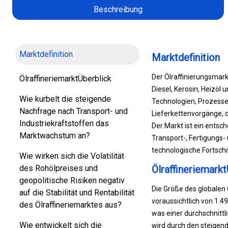
Beschreibung
Marktdefinition
Marktdefinition
Der Ölraffinierungsmark
ÖlraffineriemarktÜberblick
Diesel, Kerosin, Heizöl 
Wie kurbelt die steigende
Technologien, Prozesse 
Nachfrage nach Transport- und
Lieferkettenvorgänge, d
Industriekraftstoffen das
Der Markt ist ein entsc
Marktwachstum an?
Transport-, Fertigungs-
technologische Fortschri
Wie wirken sich die Volatilität
des Rohölpreises und
Ölraffineriemarkt
geopolitische Risiken negativ
Die Größe des globalen 
auf die Stabilität und Rentabilität
voraussichtlich von 1.4
des Ölraffineriemarktes aus?
was einer durchschnitt
Wie entwickelt sich die
wird durch den steigen