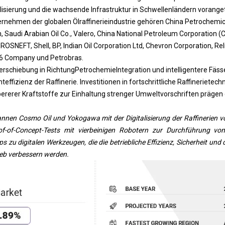
ialisierung und die wachsende Infrastruktur in Schwellenländern vorange
ernehmen der globalen Ölraffinerieindustrie gehören China Petrochemic
, Saudi Arabian Oil Co., Valero, China National Petroleum Corporation 
OSNEFT, Shell, BP, Indian Oil Corporation Ltd, Chevron Corporation, Rel
 66 Company und Petrobras.
Verschiebung in Richtung
Petrochemie
Integration und intelligentere Fäs
ffizienz der Raffinerie. Investitionen in fortschrittliche Raffinerietechn
ererer Kraftstoffe zur Einhaltung strenger Umweltvorschriften prägen 
nen Cosmo Oil und Yokogawa mit der Digitalisierung der Raffinerien vo
f-of-Concept-Tests mit vierbeinigen Robotern zur Durchführung vo
 zu digitalen Werkzeugen, die die betriebliche Effizienz, Sicherheit und 
ieb verbessern werden.