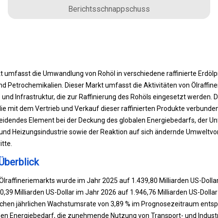
Berichtsschnappschuss
t umfasst die Umwandlung von Rohöl in verschiedene raffinierte Erdölp
und Petrochemikalien. Dieser Markt umfasst die Aktivitäten von Ölraffine
und Infrastruktur, die zur Raffinierung des Rohöls eingesetzt werden.
ie mit dem Vertrieb und Verkauf dieser raffinierten Produkte verbunden
heidendes Element bei der Deckung des globalen Energiebedarfs, der Un
 und Heizungsindustrie sowie der Reaktion auf sich ändernde Umweltvo
tte.
Überblick
Ölraffineriemarkts wurde im Jahr 2025 auf 1.439,80 Milliarden US-Dolla
90,39 Milliarden US-Dollar im Jahr 2026 auf 1.946,76 Milliarden US-Doll
lichen jährlichen Wachstumsrate von 3,89 % im Prognosezeitraum ents
den Energiebedarf, die zunehmende Nutzung von Transport- und Industri