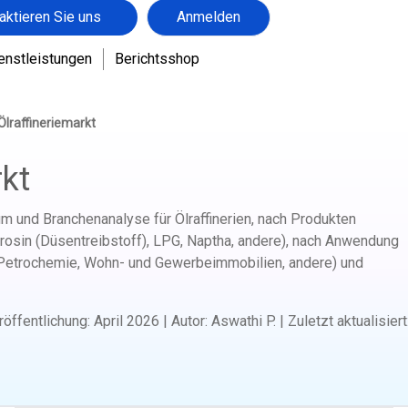
aktieren Sie uns
Anmelden
enstleistungen
Berichtsshop
Ölraffineriemarkt
rkt
m und Branchenanalyse für Ölraffinerien, nach Produkten
erosin (Düsentreibstoff), LPG, Naptha, andere), nach Anwendung
ät, Petrochemie, Wohn- und Gewerbeimmobilien, andere) und
röffentlichung
:
April 2026
|
Autor
:
Aswathi P.
|
Zuletzt aktualisiert