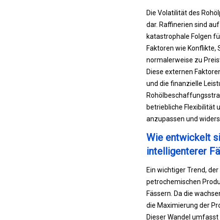
Die Volatilität des Roh
dar. Raffinerien sind a
katastrophale Folgen für
Faktoren wie Konflikte,
normalerweise zu Preisv
Diese externen Faktoren
und die finanzielle Lei
Rohölbeschaffungsstrate
betriebliche Flexibili
anzupassen und widerst
Wie entwickelt s
intelligenterer F
Ein wichtiger Trend, de
petrochemischen Produkt
Fässern. Da die wachse
die Maximierung der Pr
Dieser Wandel umfasst d