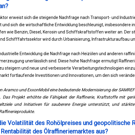
an?
aktor erweist sich die steigende Nachfrage nach Transport- und Industri
und sich die wirtschaftliche Entwicklung beschleunigt, insbesondere in
fen wie Benzin, Diesel, Kerosin und Schiffskraftstoffen weiter an. Der
und Schifffahrtssektor wird durch Urbanisierung, Infrastrukturaufbau 
industrielle Entwicklung die Nachfrage nach Heizölen und anderen raffini
merzeugung unerlässlich sind. Diese hohe Nachfrage ermutigt Raffineri
z zu steigern und neue und verbesserte Verarbeitungstechnologien einz
emarkt fortlaufende Investitionen und Innovationen, um den sich veränd
 Aramco und ExxonMobil eine bedeutende Modernisierung der SAMREF-Ra
 Das Projekt erhöhte die Fähigkeit der Raffinerie, Kraftstoffe mit ge
tziele und Initiativen für sauberere Energie unterstützt, und stärkte
Raffinerieprodukte.
ie Volatilität des Rohölpreises und geopolitische R
d Rentabilität des Ölraffineriemarktes aus?