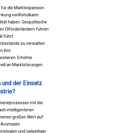
n für die Marktexpansion
ankung von
Rohöl
kann
lität haben. Geopolitische
gen Ölförderländern führen
k führt.
gerbestände zu verwalten
n ihre
estieren. Erhöhte
nell an Marktstörungen
 und der Einsatz
strie?
inerieprozessen mit der
ch intelligenteren
nerien großen Wert auf
d Aromaten.
nologien und vielseitiger