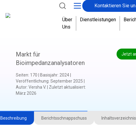
Kontaktieren Sie un
Über
Dienstleistungen
Beric
Uns
Markt für
Jetzt a
Bioimpedanzanalysatoren
Seiten
:
170
|
Basisjahr
:
2024
|
Veröffentlichung
:
September 2025
|
Autor
:
Versha V.
|
Zuletzt aktualisiert
:
März 2026
Beschreibung
Berichtsschnappschuss
Inhaltsverzeichnis