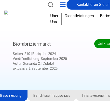
Kontaktieren Sie un
Über
Dienstleistungen
Beric
Uns
Biofabriziermarkt
Jetzt a
Seiten
:
210
|
Basisjahr
:
2024
|
Veröffentlichung
:
September 2025
|
Autor
:
Sunanda G.
|
Zuletzt
aktualisiert
:
September 2025
Beschreibung
Berichtsschnappschuss
Inhaltsverzeichnis