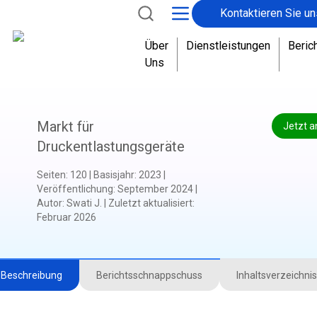
Kontaktieren Sie un
Über
Dienstleistungen
Beric
Uns
Markt für
Jetzt a
Druckentlastungsgeräte
Seiten
:
120
|
Basisjahr
:
2023
|
Veröffentlichung
:
September 2024
|
Autor
:
Swati J.
|
Zuletzt aktualisiert
:
Februar 2026
Beschreibung
Berichtsschnappschuss
Inhaltsverzeichnis