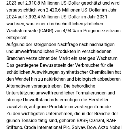
2023 auf 2.310,8 Millionen US-Dollar geschätzt und wird
t
voraussichtlich von 2.420,6 Millionen US-Dollar im Jahr
,
2024 auf 3.392,4 Millionen US-Dollar im Jahr 2031
wachsen, was einer durchschnittlichen jährlichen
Wachstumsrate (CAGR) von 4,94 % im Prognosezeitraum
entspricht.
Aufgrund der steigenden Nachfrage nach nachhaltigen
und umweltfreundlichen Produkten in verschiedenen
Branchen verzeichnet der Markt ein stetiges Wachstum.
Das gestiegene Bewusstsein der Verbraucher für die
schädlichen Auswirkungen synthetischer Chemikalien hat
den Wandel hin zu natürlichen und biologisch abbaubaren
Alternativen vorangetrieben. Die behördliche
Unterstützung umweltfreundlicher Formulierungen und
strenge Umweltstandards ermutigen die Hersteller
zusätzlich, auf grüne Produkte umzusteigen
Tenside
.
Zu den wichtigsten Unternehmen, die in der Branche der
grünen Tenside tätig sind, gehören BASF, Clariant, RAG-
Stiftung, Croda International Plc, Solvay, Dow, Akzo Nobel