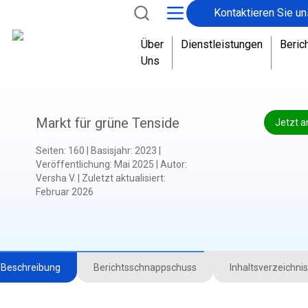
Kontaktieren Sie un
D
a
Über
Dienstleistungen
Beric
d
Uns
i
e
N
a
Markt für grüne Tenside
Jetzt a
c
h
Seiten
:
160
|
Basisjahr
:
2023
|
f
Veröffentlichung
:
Mai 2025
|
Autor
:
Versha V.
|
Zuletzt aktualisiert
:
r
Februar 2026
a
g
e
n
a
Beschreibung
Berichtsschnappschuss
Inhaltsverzeichnis
c
h