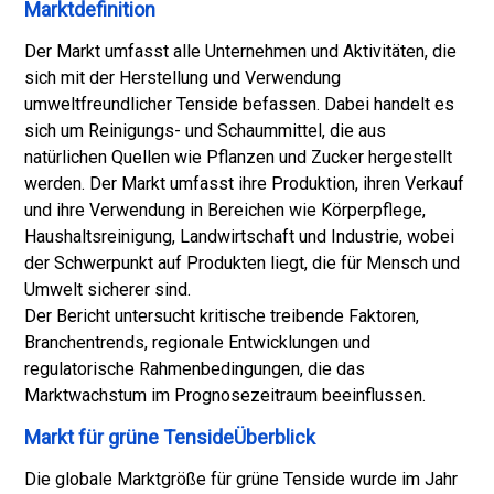
g
Marktdefinition
r
Der Markt umfasst alle Unternehmen und Aktivitäten, die
ü
sich mit der Herstellung und Verwendung
n
umweltfreundlicher Tenside befassen. Dabei handelt es
e
sich um Reinigungs- und Schaummittel, die aus
n
natürlichen Quellen wie Pflanzen und Zucker hergestellt
T
werden. Der Markt umfasst ihre Produktion, ihren Verkauf
e
und ihre Verwendung in Bereichen wie Körperpflege,
n
Haushaltsreinigung, Landwirtschaft und Industrie, wobei
s
der Schwerpunkt auf Produkten liegt, die für Mensch und
i
Umwelt sicherer sind.
d
Der Bericht untersucht kritische treibende Faktoren,
e
Branchentrends, regionale Entwicklungen und
n
regulatorische Rahmenbedingungen, die das
w
Marktwachstum im Prognosezeitraum beeinflussen.
ä
c
Markt für grüne TensideÜberblick
h
Die globale Marktgröße für grüne Tenside wurde im Jahr
s