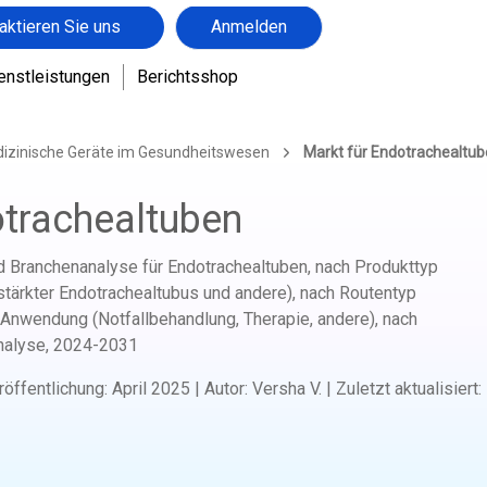
aktieren Sie uns
Anmelden
enstleistungen
Berichtsshop
dizinische Geräte im Gesundheitswesen
Markt für Endotrachealtu
otrachealtuben
d Branchenanalyse für Endotrachealtuben, nach Produkttyp
stärkter Endotrachealtubus und andere), nach Routentyp
h Anwendung (Notfallbehandlung, Therapie, andere), nach
nalyse,
2024-2031
röffentlichung
:
April 2025
|
Autor
:
Versha V.
|
Zuletzt aktualisiert
: