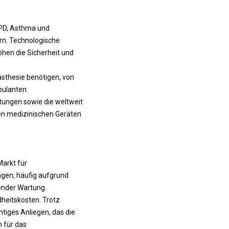
PD, Asthma und
rn. Technologische
öhen die Sicherheit und
sthesie benötigen, von
bulanten
tungen sowie die weltweit
en medizinischen Geräten
arkt für
ngen, häufig aufgrund
ender Wartung.
heitskosten. Trotz
tiges Anliegen, das die
 für das