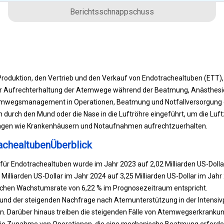
Berichtsschnappschuss
roduktion, den Vertrieb und den Verkauf von Endotrachealtuben (ETT),
ur Aufrechterhaltung der Atemwege während der Beatmung, Anästhesie
Atemwegsmanagement in Operationen, Beatmung und Notfallversorgung 
durch den Mund oder die Nase in die Luftröhre eingeführt, um die Luftz
ungen wie Krankenhäusern und Notaufnahmen aufrechtzuerhalten.
achealtubenÜberblick
für Endotrachealtuben wurde im Jahr 2023 auf 2,02 Milliarden US-Dolla
3 Milliarden US-Dollar im Jahr 2024 auf 3,25 Milliarden US-Dollar im Ja
rlichen Wachstumsrate von 6,22 % im Prognosezeitraum entspricht.
und der steigenden Nachfrage nach Atemunterstützung in der Intensivp
zin. Darüber hinaus treiben die steigenden Fälle von Atemwegserkrank
die Zunahme von Operationen, die eine mechanische Beatmung erforder