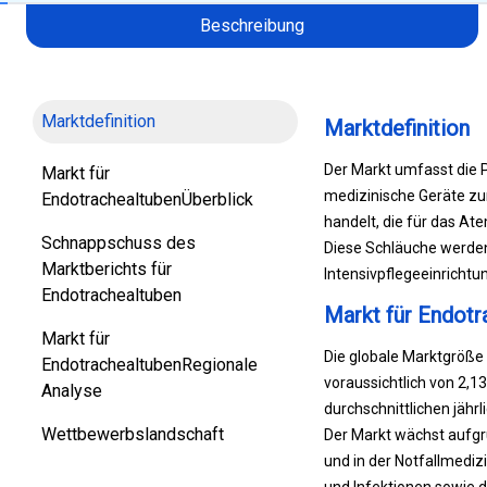
Beschreibung
Marktdefinition
Marktdefinition
Der Markt umfasst die P
Markt für
medizinische Geräte z
EndotrachealtubenÜberblick
handelt, die für das 
Schnappschuss des
Diese Schläuche werden 
Marktberichts für
Intensivpflegeeinricht
Endotrachealtuben
Markt für Endotr
Markt für
Die globale Marktgröße 
EndotrachealtubenRegionale
voraussichtlich von 2,1
Analyse
durchschnittlichen jäh
Wettbewerbslandschaft
Der Markt wächst aufgr
und in der Notfallmedi
und Infektionen sowie 