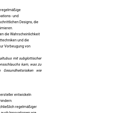
. regelmäßige
ations- und
hrittlichen Designs, die
imieren.
n die Wahrscheinlichkeit
techniken und die
zur Vorbeugung von
ltubus mit subglottischer
onsschlauchs kam, was zu
 Gesundheitsrisiken wie
ersteller entwickeln
hindern.
schließlich regelmäßiger
 auch Innovationen wie