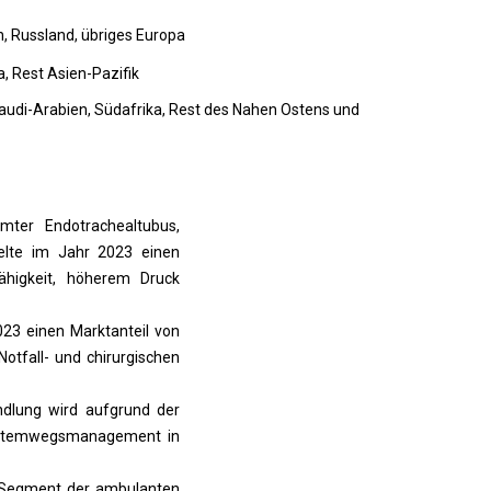
en, Russland, übriges Europa
a, Rest Asien-Pazifik
 Saudi-Arabien, Südafrika, Rest des Nahen Ostens und
rmter Endotrachealtubus,
ielte im Jahr 2023 einen
ähigkeit, höherem Druck
023 einen Marktanteil von
Notfall- und chirurgischen
ndlung wird aufgrund der
m Atemwegsmanagement in
s Segment der ambulanten