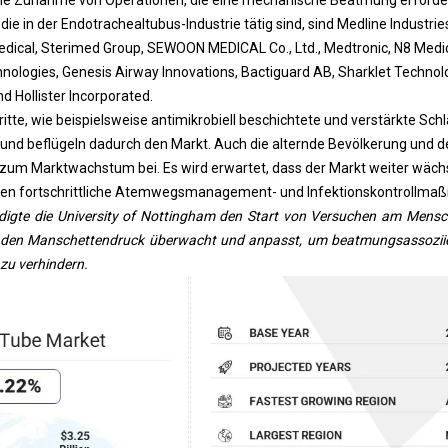
e in der Endotrachealtubus-Industrie tätig sind, sind Medline Industries,
dical, Sterimed Group, SEWOON MEDICAL Co., Ltd., Medtronic, N8 Medical
nologies, Genesis Airway Innovations, Bactiguard AB, Sharklet Technolo
nd Hollister Incorporated.
itte, wie beispielsweise antimikrobiell beschichtete und verstärkte Sch
 und beflügeln dadurch den Markt. Auch die alternde Bevölkerung und d
 zum Marktwachstum bei. Es wird erwartet, dass der Markt weiter wächs
gen fortschrittliche Atemwegsmanagement- und Infektionskontrollma
gte die University of Nottingham den Start von Versuchen am Mensch
as den Manschettendruck überwacht und anpasst, um beatmungsassozi
zu verhindern.