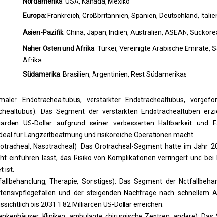
Europa
: Frankreich, Großbritannien, Spanien, Deutschland, Itali
Asien-Pazifik
: China, Japan, Indien, Australien, ASEAN, Südkore
Naher Osten und Afrika
: Türkei, Vereinigte Arabische Emirate,
Afrika
Südamerika
: Brasilien, Argentinien, Rest Südamerikas
aler Endotrachealtubus, verstärkter Endotrachealtubus, vorgefo
chealtubus): Das Segment der verstärkten Endotrachealtuben erz
iarden US-Dollar aufgrund seiner verbesserten Haltbarkeit und F
ideal für Langzeitbeatmung und risikoreiche Operationen macht.
otracheal, Nasotracheal): Das Orotracheal-Segment hatte im Jahr 2
cht einführen lässt, das Risiko von Komplikationen verringert und bei 
 ist.
llbehandlung, Therapie, Sonstiges): Das Segment der Notfallbeha
Intensivpflegefällen und der steigenden Nachfrage nach schnelle
ssichtlich bis 2031 1,82 Milliarden US-Dollar erreichen.
ankenhäuser, Kliniken, ambulante chirurgische Zentren, andere): Da