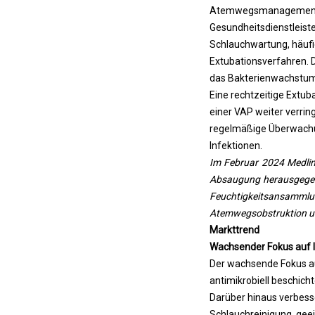
Atemwegsmanagement 
Gesundheitsdienstleiste
Schlauchwartung, häufi
Extubationsverfahren. D
das Bakterienwachstum r
Eine rechtzeitige Extu
einer VAP weiter verri
regelmäßige Überwachu
Infektionen.
Im Februar 2024 Medlin
Absaugung herausgegeb
Feuchtigkeitsansamml
Atemwegsobstruktion u
Markttrend
Wachsender Fokus auf I
Der wachsende Fokus auf
antimikrobiell beschich
Darüber hinaus verbesse
Schlauchreinigung, gee