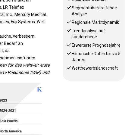
 LP, Teleflex
Segmentübergreifende
Analyse
, Inc., Mercury Medical.,
gies, Fuji Systems. Well
Regionale Marktdynamik
Trendanalyse auf
läuche, verbessern
Länderebene
er Bedarf an
Erweiterte Prognosejahre
t, da
Historische Daten bis zu 5
ßnahmen einführen.
Jahren
en für das weltweit erste
Wettbewerbslandschaft
ierte Pneumonie (VAP) und