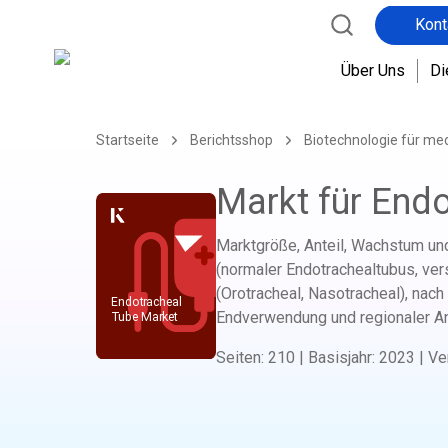
Kont
Über Uns
Di
Startseite
Berichtsshop
Biotechnologie für me
Markt für End
Marktgröße, Anteil, Wachstum un
(normaler Endotrachealtubus, ver
(Orotracheal, Nasotracheal), nac
Endverwendung und regionaler A
Seiten
:
210
|
Basisjahr
:
2023
|
Ve