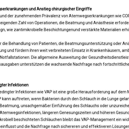
krankungen und Anstieg chirurgischer Eingriffe
rund der zunehmenden Prävalenz von Atemwegserkrankungen wie CO
steigenden Zahl von Operationen, die Beatmung und Anästhesie erforde
gn, wie z
antimikrobielle Beschichtungen
und verstärkte Materialien erh
ür die Behandlung von Patienten, die Beatmungsunterstützung oder Anä
ng und fördern ihren weit verbreiteten Einsatz in Krankenhäusern, am
Notfallstationen. Die allgemeine Ausweitung der Gesundheitsdienstleis
ausgaben unterstützen die wachsende Nachfrage nach fortschrittlich
ter Infektionen
dingter Infektionen wie VAP ist eine große Herausforderung auf dem M
 kann auftreten, wenn Bakterien durch den Schlauch in die Lunge gela
 Beatmung, unsachgemäßer Einführung des Schlauchs oder unzureich
 Atemwegsinfektionen, längeren Genesungszeiten und höheren Gesund
krobiell beschichteten Schläuchen bleibt das VAP-Management ein wich
einflusst und die Nachfrage nach sichereren und effektiveren Lösungen