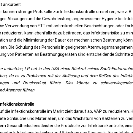
ankurbelt.
r können strenge Protokolle zur Infektionskontrolle umsetzen, wie z. B
ges Absaugen und die Gewährleistung angemessener Hygiene bei Intub
ie Verwendung von ETT mit antimikrobiellen Beschichtungen oder fortsc
eduzieren, kann ebenfalls dazu beitragen, das Infektionsrisiko zu min
bation und die Minimierung der Dauer der mechanischen Beatmung könne
ngern. Die Schulung des Personals in geeigneten Atemwegsmanagement
ng von Patienten an Beatmungsgeräten sind entscheidende Schritte 
e Industries, LP
hat in den USA einen Rückruf seines SubG-Endotrachea
en, da es zu Problemen mit der Ablösung und dem Reißen des Inflati
ungen und Druckverlust führte. Dies könnte zu schwerwiegenden
nd Atemnot führen.
nfektionskontrolle
 die Infektionskontrolle im Markt zielt darauf ab, VAP zu reduzieren. H
tete Schläuche und Materialien, um das Wachstum von Bakterien zu ver
rn Gesundheitsdienstleister die Protokolle zur Infektionskontrolle, ein
igneter Intubationstechniken und Schulung des Personals. Es entstehen