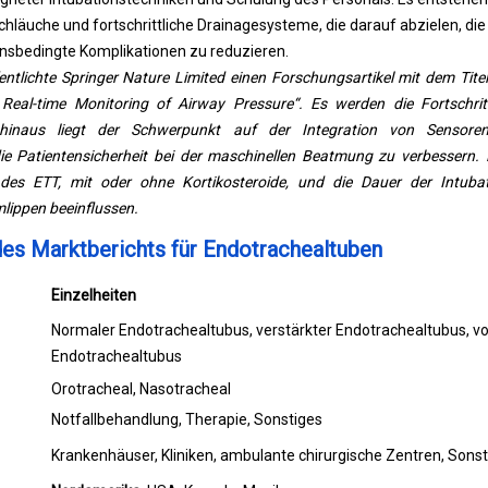
chläuche und fortschrittliche Drainagesysteme, die darauf abzielen, di
onsbedingte Komplikationen zu reduzieren.
ntlichte Springer Nature Limited einen Forschungsartikel mit dem Tit
Real-time Monitoring of Airway Pressure“. Es werden die Fortschrit
 hinaus liegt der Schwerpunkt auf der Integration von Sensor
e Patientensicherheit bei der maschinellen Beatmung zu verbessern.
 des ETT, mit oder ohne Kortikosteroide, und die Dauer der Intuba
lippen beeinflussen.
es Marktberichts für Endotrachealtuben
Einzelheiten
Normaler Endotrachealtubus, verstärkter Endotrachealtubus, v
Endotrachealtubus
Orotracheal, Nasotracheal
Notfallbehandlung, Therapie, Sonstiges
Krankenhäuser, Kliniken, ambulante chirurgische Zentren, Sonst
Nordamerika
: USA, Kanada, Mexiko