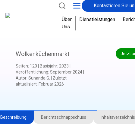
Kontaktieren Sie un
Über
Dienstleistungen
Beric
Uns
Wolkenküchenmarkt
Jetzt a
Seiten
:
120
|
Basisjahr
:
2023
|
Veröffentlichung
:
September 2024
|
Autor
:
Sunanda G.
|
Zuletzt
aktualisiert
:
Februar 2026
Beschreibung
Berichtsschnappschuss
Inhaltsverzeichnis