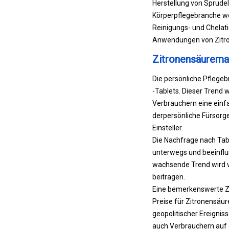
Herstellung von Sprudel
Körperpflegebranche weit
Reinigungs- und Chelati
Anwendungen von Zitron
Zitronensäurema
Die persönliche Pflege
-Tablets. Dieser Trend 
Verbrauchern eine einfa
der
persönliche Fürsorg
Einsteller.
Die Nachfrage nach Tab
unterwegs und beeinflus
wachsende Trend wird v
beitragen.
Eine bemerkenswerte Zu
Preise für Zitronensäur
geopolitischer Ereignis
auch Verbrauchern auf 