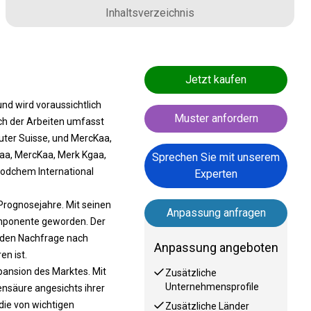
Inhaltsverzeichnis
Jetzt kaufen
nd wird voraussichtlich
Muster anfordern
ich der Arbeiten umfasst
auter Suisse, und MercKaa,
aa, MercKaa, Merk Kgaa,
Sprechen Sie mit unserem
oodchem International
Experten
Prognosejahre. Mit seinen
Anpassung anfragen
omponente geworden. Der
enden Nachfrage nach
Anpassung angeboten
n ist.
pansion des Marktes. Mit
Zusätzliche
Unternehmensprofile
nsäure angesichts ihrer
die von wichtigen
Zusätzliche Länder