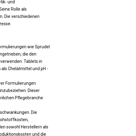
tik- und
Seine Rolle als
ln. Die verschiedenen
zesse.
ormulierungen wie Sprudel
ngetrieben, die den
 verwenden. Tablets in
als Chelatmittel und pH -
ver Formulierungen
einzubeziehen. Dieser
önlichen Pflegebranche
isschwankungen. Die
Rohstoffkosten,
en sowohl Herstellern als
oduktionskosten und die