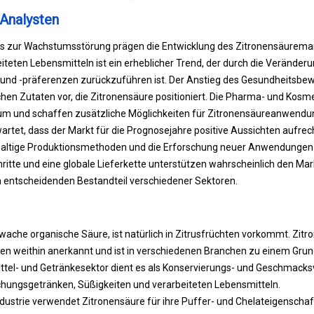
Analysten
s zur Wachstumsstörung prägen die Entwicklung des Zitronensäuremar
teten Lebensmitteln ist ein erheblicher Trend, der durch die Veränderu
und -präferenzen zurückzuführen ist. Der Anstieg des Gesundheitsbewu
hen Zutaten vor, die Zitronensäure positioniert. Die Pharma- und Kosm
um und schaffen zusätzliche Möglichkeiten für Zitronensäureanwendu
artet, dass der Markt für die Prognosejahre positive Aussichten aufrec
altige Produktionsmethoden und die Erforschung neuer Anwendungen 
ritte und eine globale Lieferkette unterstützen wahrscheinlich den Ma
 entscheidenden Bestandteil verschiedener Sektoren.
wache organische Säure, ist natürlich in Zitrusfrüchten vorkommt. Zitro
ften weithin anerkannt und ist in verschiedenen Branchen zu einem Gru
tel- und Getränkesektor dient es als Konservierungs- und Geschmacksv
hungsgetränken, Süßigkeiten und verarbeiteten Lebensmitteln.
ustrie verwendet Zitronensäure für ihre Puffer- und Chelateigenschafte