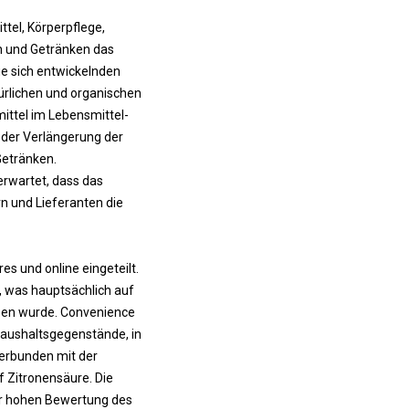
tel, Körperpflege,
n und Getränken das
ie sich entwickelnden
rlichen und organischen
ittel im Lebensmittel-
 der Verlängerung der
Getränken.
rwartet, dass das
 und Lieferanten die
s und online eingeteilt.
, was hauptsächlich auf
ben wurde. Convenience
Haushaltsgegenstände, in
verbunden mit der
f Zitronensäure. Die
ur hohen Bewertung des