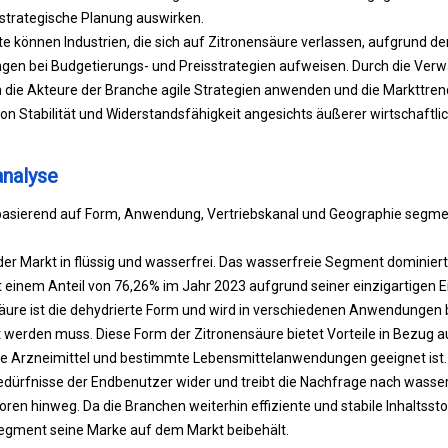
trategische Planung auswirken.
e können Industrien, die sich auf Zitronensäure verlassen, aufgrund d
gen bei Budgetierungs- und Preisstrategien aufweisen. Durch die Verw
ie Akteure der Branche agile Strategien anwenden und die Markttre
on Stabilität und Widerstandsfähigkeit angesichts äußerer wirtschaftlic
nalyse
 basierend auf Form, Anwendung, Vertriebskanal und Geographie segmen
der Markt in flüssig und wasserfrei. Das wasserfreie Segment dominier
 einem Anteil von 76,26% im Jahr 2023 aufgrund seiner einzigartigen 
äure ist die dehydrierte Form und wird in verschiedenen Anwendungen 
werden muss. Diese Form der Zitronensäure bietet Vorteile in Bezug au
ie Arzneimittel und bestimmte Lebensmittelanwendungen geeignet ist.
Bedürfnisse der Endbenutzer wider und treibt die Nachfrage nach wasse
ren hinweg. Da die Branchen weiterhin effiziente und stabile Inhaltssto
egment seine Marke auf dem Markt beibehält.