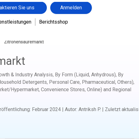
aktieren Sie uns
Anmelden
enstleistungen
Berichtsshop
Zitronensäuremarkt
markt
rowth & Industry Analysis, By Form (Liquid, Anhydrous), By
ousehold Detergents, Personal Care, Pharmaceutical, Others),
arket/Hypermarket, Convenience Stores, Online) and Regional
röffentlichung
:
Februar 2024
|
Autor
:
Antriksh P.
|
Zuletzt aktualis