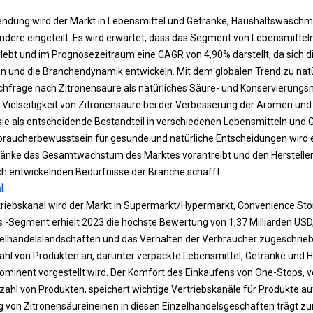
ndung wird der Markt in Lebensmittel und Getränke, Haushaltswaschmit
ere eingeteilt. Es wird erwartet, dass das Segment von Lebensmittel
ebt und im Prognosezeitraum eine CAGR von 4,90% darstellt, da sich d
 und die Branchendynamik entwickeln. Mit dem globalen Trend zu natü
chfrage nach Zitronensäure als natürliches Säure- und Konservierungsm
 Vielseitigkeit von Zitronensäure bei der Verbesserung der Aromen und
t sie als entscheidende Bestandteil in verschiedenen Lebensmitteln und 
ucherbewusstsein für gesunde und natürliche Entscheidungen wird e
nke das Gesamtwachstum des Marktes vorantreibt und den Herstellern
ich entwickelnden Bedürfnisse der Branche schafft.
l
iebskanal wird der Markt in Supermarkt/Hypermarkt, Convenience Store
 -Segment erhielt 2023 die höchste Bewertung von 1,37 Milliarden USD
zelhandelslandschaften und das Verhalten der Verbraucher zugeschrie
zahl von Produkten an, darunter verpackte Lebensmittel, Getränke und 
ominent vorgestellt wird. Der Komfort des Einkaufens von One-Stops, 
lzahl von Produkten, speichert wichtige Vertriebskanäle für Produkte au
ng von Zitronensäureineinen in diesen Einzelhandelsgeschäften trägt z