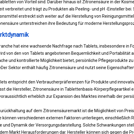
abletten von Vorteil sind. Darüber hinaus ist Zitronensäure in der Kosme
 verbreitet und trägt zu Produkten als Peeling- und pH -Einsteller bei. 
onsmittel erstreckt sich weiter auf die Herstellung von Reinigungsmitte
ensäure unterstreichen ihre Bedeutung für moderne Herstellungspro
rktdynamik
branche hat eine wachsende Nachfrage nach Tablets, insbesondere in F
wird von den von Tablets angebotenen Bequemlichkeit und Portabilität a
che und kontrollierte Möglichkeit bietet, persönliche Pflegeprodukte zu
e
Der Sektor enthält häufig Zitronensäure und nutzt seine Eigenschaften 
lets entspricht den Verbraucherpräferenzen für Produkte und innovati
st die Hersteller, Zitronensäure in Tablettenbasis-Körperpflegeartikel 
oraussichtlich erheblich zur Expansion des Marktes innerhalb der pers
rückhaltung auf dem Zitronensäuremarkt ist die Möglichkeit von Pre
e können verschiedenen externen Faktoren unterliegen, einschließlich 
se und Dynamik der Versorgungsdarstellung. Solche Schwankungen stell
dem Markt Herausforderungen dar. Hersteller können sich gegen die Pr