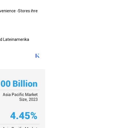
enience -Stores ihre
nd Lateinamerika