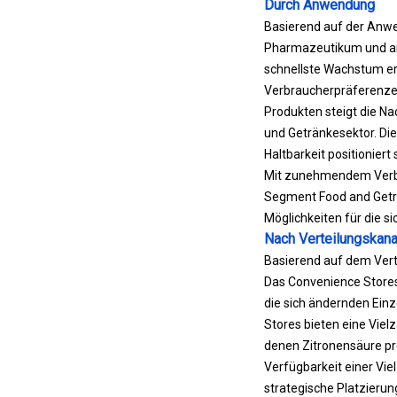
Durch Anwendung
Basierend auf der Anwe
Pharmazeutikum und and
schnellste Wachstum erl
Verbraucherpräferenzen
Produkten steigt die Na
und Getränkesektor. Die
Haltbarkeit positionier
Mit zunehmendem Verbra
Segment Food and Geträ
Möglichkeiten für die s
Nach Verteilungskana
Basierend auf dem Vertr
Das Convenience Stores
die sich ändernden Ein
Stores bieten eine Viel
denen Zitronensäure pr
Verfügbarkeit einer Vie
strategische Platzieru