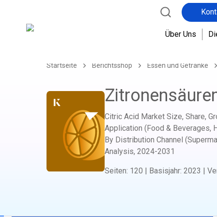
Kont
Über Uns
Di
Startseite
Berichtsshop
Essen und Getränke
Zitronensäure
Citric Acid Market Size, Share, G
Application (Food & Beverages, H
By Distribution Channel (Superm
Analysis,
2024-2031
Seiten
:
120
|
Basisjahr
:
2023
|
Ve