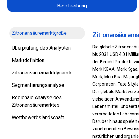
Beschreibung
Zitronensäuremarktgröße
Zitronensäurema
Die globale Zitronensäu
Überprüfung des Analysten
bis 2031 USD 4,01 Milli
Marktdefinition
der Bericht Produkte wi
Merk KGAA, Merk Kgaa, 
Zitronensäuremarktdynamik
Merk, MercKaa, Majungb
Corporation, Tate & Lyl
Segmentierungsanalyse
Der globale Markt verze
Regionale Analyse des
vielseitigen Anwendung
Zitronensäuremarktes
Lebensmittel- und Geträ
verarbeiteten Lebensmi
Wettbewerbslandschaft
Darüber hinaus spielen 
zunehmendem Bewusstsei
natürlichen und organis