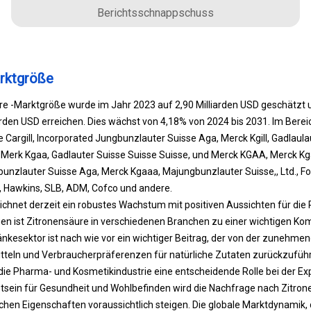
Berichtsschnappschuss
rktgröße
re -Marktgröße wurde im Jahr 2023 auf 2,90 Milliarden USD geschätzt u
arden USD erreichen. Dies wächst von 4,18% von 2024 bis 2031. Im Bere
e Cargill, Incorporated Jungbunzlauter Suisse Aga, Merck Kgill, Gadlaul
Merk Kgaa, Gadlauter Suisse Suisse Suisse, und Merck KGAA, Merck Kg
unzlauter Suisse Aga, Merck Kgaaa, Majungbunzlauter Suisse,, Ltd., F
e, Hawkins, SLB, ADM, Cofco und andere.
ichnet derzeit ein robustes Wachstum mit positiven Aussichten für die 
en ist Zitronensäure in verschiedenen Branchen zu einer wichtigen K
nkesektor ist nach wie vor ein wichtiger Beitrag, der von der zunehm
tteln und Verbraucherpräferenzen für natürliche Zutaten zurückzuführe
die Pharma- und Kosmetikindustrie eine entscheidende Rolle bei der Ex
n für Gesundheit und Wohlbefinden wird die Nachfrage nach Zitrone
chen Eigenschaften voraussichtlich steigen. Die globale Marktdynamik, 