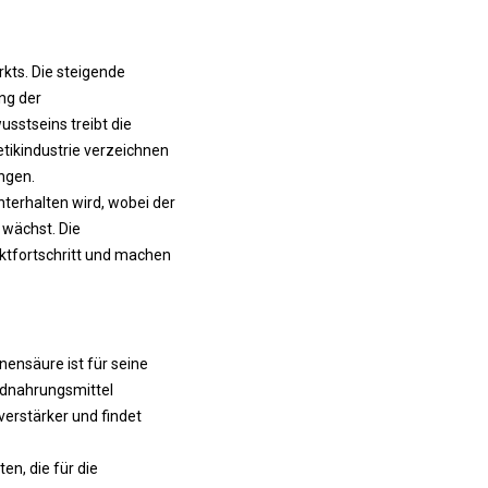
kts. Die steigende
ng der
sstseins treibt die
etikindustrie verzeichnen
ngen.
hterhalten wird, wobei der
wächst. Die
rktfortschritt und machen
nensäure ist für seine
ndnahrungsmittel
erstärker und findet
n, die für die