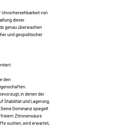
er Unvorhersehbarkeit von
altung dieser
nds genau überwachen
her und geopolitischer
tiert.
te den
Eigenschaften.
bevorzugt, in denen der
f Stabilität und Lagerung,
 Seine Dominanz spiegelt
rfreiem Zitronensäure
ffe suchen, wird erwartet,