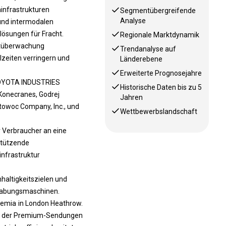
infrastrukturen
Segmentübergreifende
Analyse
 und intermodalen
lösungen für Fracht.
Regionale Marktdynamik
eitüberwachung
Trendanalyse auf
llzeiten verringern und
Länderebene
Erweiterte Prognosejahre
, TOYOTA INDUSTRIES
Historische Daten bis zu 5
 Konecranes, Godrej
Jahren
itowoc Company, Inc., und
Wettbewerbslandschaft
 Verbraucher an eine
stützende
infrastruktur
hhaltigkeitszielen und
dhabungsmaschinen.
remia in London Heathrow.
ens der Premium-Sendungen