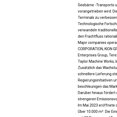
ü
Seebärne -Transports u
r
vorangetrieben wird. Di
N
Terminals zu verbessern
u
Technologische Fortsch
l
verwandeln traditionelle
l
den Frachtfluss rational
-
Major companies operati
E
CORPORATION, KION GROUP
m
Enterprises Group, Tere
i
Taylor Machine Works, I
s
Zusätzlich das Wachst
s
schnellere Lieferung st
i
Regierungsinitiativen u
o
beschleunigen das Mar
n
Darüber hinaus fördert 
s
strengeren Emissionsvo
-
Im Mai 2023 eröffnete 
T
Über 10.000 m². Die Ei
e