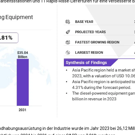
rbeitsstationen und 11 Rapid-Risse-Liefertüren für eine verbesserte Be
dhabungsausrüstung in der Industrie wurde im Jahr 2023 bei 26,12 Mill