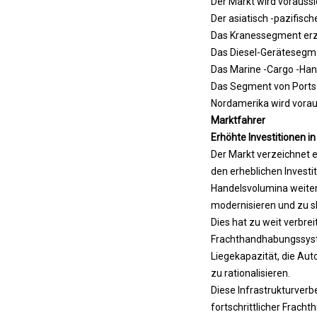
Der Markt wird voraussi
h
Der asiatisch -pazifisc
t
Das Kranessegment erzi
,
Das Diesel-Gerätesegmen
w
Das Marine -Cargo -Hand
o
Das Segment von Ports &
b
Nordamerika wird vorau
e
Marktfahrer
i
Erhöhte Investitionen i
W
Der Markt verzeichnet 
a
den erheblichen Investi
s
Handelsvolumina weiter
s
modernisieren und zu s
e
Dies hat zu weit verbr
r
Frachthandhabungssyste
s
Liegekapazität, die Aut
t
zu rationalisieren.
o
Diese Infrastrukturverb
f
fortschrittlicher Frach
f