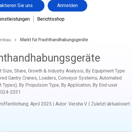
aktieren Sie uns
Anmelden
enstleistungen
Berichtsshop
genbau
Markt für Frachthandhabungsgeräte
chthandhabungsgeräte
 Size, Share, Growth & Industry Analysis, By Equipment Type
-tired Gantry Cranes, Loaders, Conveyor Systems, Automated
 Types), By Propulsion Type, By Application, By End-user
2024-2031
röffentlichung
:
April 2025
|
Autor
:
Versha V.
|
Zuletzt aktualisiert
: