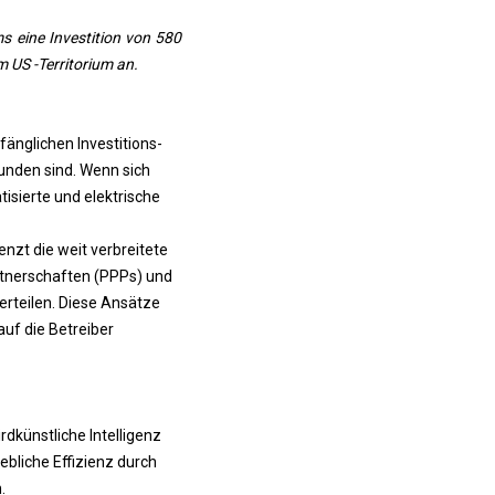
 eine Investition von 580
 US -Territorium an.
änglichen Investitions-
unden sind. Wenn sich
isierte und elektrische
enzt die weit verbreitete
rtnerschaften (PPPs) und
erteilen. Diese Ansätze
auf die Betreiber
ird
künstliche Intelligenz
bliche Effizienz durch
.