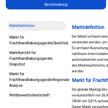
d
Beschreibung
e
n
Y
u
Marktdefinition
Marktdefinition
s
e
Der Markt umfasst eine 
Markt für
n
verwendet werden, um Fr
FrachthandhabungsgeräteÜberblick
-
Es umfasst Ausrüstung f
Marktbericht für
T
nahtlosen intermodalen
Frachthandhabungsgeräte
e
automatisierten und nac
Snapshot
r
des Marktwachstums, d
m
werden.
Markt für
i
FrachthandhabungsgeräteRegionale
Markt für Frach
n
Analyse
a
Die globale Marktgröße
l
Wettbewerbslandschaft
voraussichtlich von 26
s
CAGR von 3,81% aufwie
f
Dieser Markt verzeichne