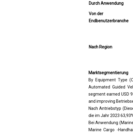
n
Durch Anwendung
,
Von der
d
Endbenutzerbranche
i
e
S
t
Nach Region
r
o
m
m
Marktsegmentierung
i
By Equipment Type (Cr
t
Automated Guided Vehi
n
segment earned USD 9.37
u
and improving Betriebse
r
Nach Antriebstyp (Diese
W
die im Jahr 2023 63,93%
a
Bei Anwendung (Marine
s
Marine Cargo -Handha