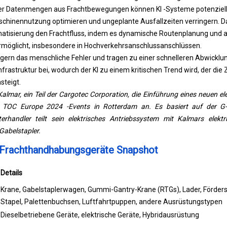
er Datenmengen aus Frachtbewegungen können KI -Systeme potenziell
hinennutzung optimieren und ungeplante Ausfallzeiten verringern. Da
matisierung den Frachtfluss, indem es dynamische Routenplanung und 
rmöglicht, insbesondere in Hochverkehrsanschlussanschlüssen.
ingern das menschliche Fehler und tragen zu einer schnelleren Abwicklu
frastruktur bei, wodurch der KI zu einem kritischen Trend wird, der die
teigt.
lmar, ein Teil der Cargotec Corporation, die Einführung eines neuen ele
TOC Europe 2024 -Events in Rotterdam an. Es basiert auf der G-G
lterhandler teilt sein elektrisches Antriebssystem mit Kalmars elek
Gabelstapler.
r Frachthandhabungsgeräte Snapshot
Details
Krane, Gabelstaplerwagen, Gummi-Gantry-Krane (RTGs), Lader, Förder
Stapel, Palettenbuchsen, Luftfahrtpuppen, andere Ausrüstungstypen
Dieselbetriebene Geräte, elektrische Geräte, Hybridausrüstung