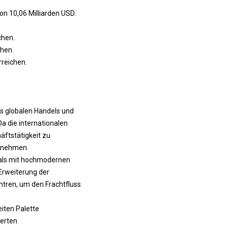
on 10,06 Milliarden USD.
chen.
chen.
rreichen.
s globalen Handels und
Da die internationalen
ftstätigkeit zu
zunehmen.
nals mit hochmodernen
Erweiterung der
ntren, um den Frachtfluss
eiten Palette
ierten