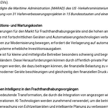
GVs).
gte die Maritime Administration (MARAD) des US -Verkehrsministeriums
ung von 31 Hafenverbesserungsprojekten in 15 Bundesstaaten und einem
titions- und Wartungskosten
erungen für den Markt für Frachthandhabungsgeräte sind die hohen anf
e mit fortschrittlichen Geräten und Automatisierungstechnologien verb
en zur Modernisierung bewegen, erfordert die Verlagerung auf automat
teme erhebliche Investitionsausgaben.
re ist für kleine und mittelgroße Betreiber besonders schwierig und begr
ländern. Diese Herausforderungen können durch öffentlich-private Pa
en werden, die dazu beitragen können, die finanzielle Belastung zu v
moderner Geräte beschleunigen und gleichzeitig den finanziellen Druck 
chen Intelligenz in den Frachthandhabungsvorgängen
bedeutende Transformation, die durch die Integration von angezogen w
perationen. KI-Technologien werden zunehmend verwendet, um die betrie
rwachung von Echtzeitgeräten und intelligente Planung zu verbessern