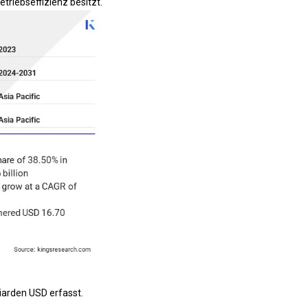
triebseffizienz besitzt.
iarden USD erfasst.