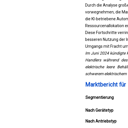
Durch die Analyse groß
t
vorwegnehmen, die Masc
e
die KI-betriebene Auto
m
Ressourcenallokation e
e
Diese Fortschritte verr
v
besseren Nutzung der In
e
Umgangs mit Fracht ums
r
Im Juni 2024 kündigte Ka
w
Handlers während des 
e
elektrische leere Behä
n
schwerem elektrischem 
d
e
Marktbericht fü
t
w
Segmentierung
e
r
Nach Gerätetyp
d
Nach Antriebstyp
e