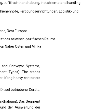
 Luftfrachthandhabung, Industriematerialhandling
hienenhöfe, Fertigungseinrichtungen, Logistik- und
sland, Rest Europas
Rest des asiatisch-pazifischen Raums
t von Naher Osten und Afrika
s, and Conveyor Systems,
pment Types): The cranes
r lifting heavy containers
 Diesel betriebene Geräte,
handhabung): Das Segment
und der Ausweitung der