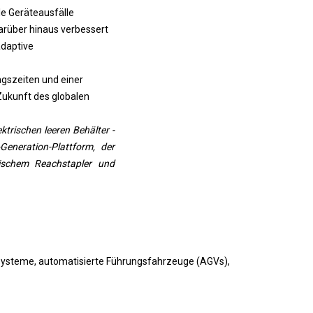
e Geräteausfälle
rüber hinaus verbessert
adaptive
ngszeiten und einer
 Zukunft des globalen
ktrischen leeren Behälter -
eneration-Plattform, der
trischem Reachstapler und
systeme, automatisierte Führungsfahrzeuge (AGVs),