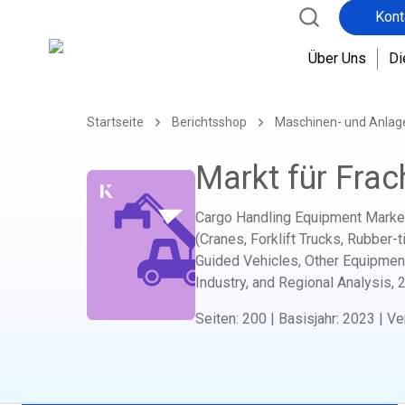
Kont
I
n
Über Uns
Di
d
e
r
Startseite
Berichtsshop
Maschinen- und Anla
I
n
Markt für Fra
i
t
i
Cargo Handling Equipment Market
a
(Cranes, Forklift Trucks, Rubber
t
Guided Vehicles, Other Equipment
i
Industry, and Regional Analysis,
v
Seiten
:
200
|
Basisjahr
:
2023
|
Ve
e
w
e
r