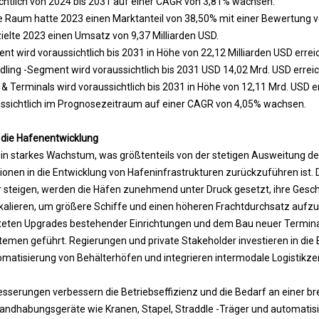
chtlich von 2024 bis 2031 auf einer CAGR von 3,81% wachsen.
he Raum hatte 2023 einen Marktanteil von 38,50% mit einer Bewertung v
elte 2023 einen Umsatz von 9,37 Milliarden USD.
t wird voraussichtlich bis 2031 in Höhe von 22,12 Milliarden USD errei
ling -Segment wird voraussichtlich bis 2031 USD 14,02 Mrd. USD errei
 Terminals wird voraussichtlich bis 2031 in Höhe von 12,11 Mrd. USD e
ssichtlich im Prognosezeitraum auf einer CAGR von 4,05% wachsen.
n die Hafenentwicklung
ein starkes Wachstum, was größtenteils von der stetigen Ausweitung de
tionen in die Entwicklung von Hafeninfrastrukturen zurückzuführen ist. 
 steigen, werden die Häfen zunehmend unter Druck gesetzt, ihre Geschä
kalieren, um größere Schiffe und einen höheren Frachtdurchsatz auf
eiteten Upgrades bestehender Einrichtungen und dem Bau neuer Termi
men geführt. Regierungen und private Stakeholder investieren in die 
omatisierung von Behälterhöfen und integrieren intermodale Logistikze
esserungen verbessern die Betriebseffizienz und die Bedarf an einer br
thandhabungsgeräte wie Kranen, Stapel, Straddle -Träger und automatis