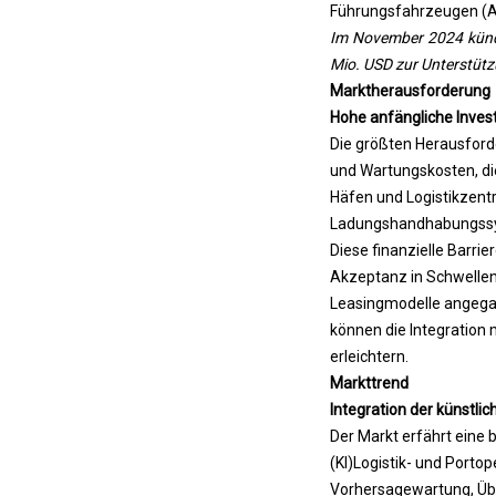
Führungsfahrzeugen (A
b
Im November 2024 kündi
r
Mio. USD zur Unterstütz
e
Marktherausforderung
n
Hohe anfängliche Inves
n
Die größten Herausford
s
und Wartungskosten, di
t
Häfen und Logistikzentr
o
Ladungshandhabungssys
f
Diese finanzielle Barrie
f
Akzeptanz in Schwellen
z
Leasingmodelle angegang
e
können die Integration 
l
erleichtern.
l
Markttrend
e
Integration der künstli
n
Der Markt erfährt eine 
s
(KI)
Logistik- und Porto
y
Vorhersagewartung, Übe
s