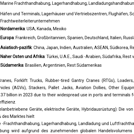
Marine Frachthandhabung, Lagerhandhabung, Landladungshandhabung,
Häfen und Terminals, Lagerhäuser und Vertriebszentren, Flughäfen, Sc
Frachtweiterleiterunternehmen
Nordamerika
: USA, Kanada, Mexiko
Europa
: Frankreich, Großbritannien, Spanien, Deutschland, Italien, Rus
Asiatisch-pazifik
: China, Japan, Indien, Australien, ASEAN, Südkorea, 
Naher Osten und Afrika
: Türkei, U.A.E., Saudi -Arabien, Südafrika, Res
Südamerika
: Brasilien, Argentinien, Rest Südamerikas
anes, Forklift Trucks, Rubber-tired Gantry Cranes (RTGs), Loader
cles (AGVs), Stackers, Pallet Jacks, Aviation Dollies, Other Equi
 billion in 2023 due to their widespread use in ports and terminals fo
ffizienz.
lanbetriebene Geräte, elektrische Geräte, Hybridausrüstung): Die von
 des Marktes hielt
 -Frachthandhabung, Lagerhandhabung, Landladung und Luftfracht
bung wird aufgrund des zunehmenden globalen Handelsvolumens 