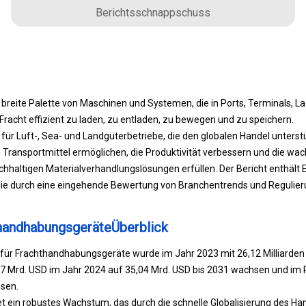
Berichtsschnappschuss
breite Palette von Maschinen und Systemen, die in Ports, Terminals, L
acht effizient zu laden, zu entladen, zu bewegen und zu speichern.
ür Luft-, Sea- und Landgüterbetriebe, die den globalen Handel unterst
 Transportmittel ermöglichen, die Produktivität verbessern und die w
hhaltigen Materialverhandlungslösungen erfüllen. Der Bericht enthält Ei
ie durch eine eingehende Bewertung von Branchentrends und Regulie
thandhabungsgeräteÜberblick
 für Frachthandhabungsgeräte wurde im Jahr 2023 mit 26,12 Milliarden
,97 Mrd. USD im Jahr 2024 auf 35,04 Mrd. USD bis 2031 wachsen und im
sen.
t ein robustes Wachstum, das durch die schnelle Globalisierung des Ha