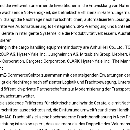
nd die weltweit zunehmende Investitionen in die Entwicklung von Hafen
e wachsende Notwendigkeit, die betriebliche Effizienz in Häfen, Lagern
, drängt die Nachfrage nach fortschrittlichen, automatisierten Lösungs
ritte wie Automatisierung, IoT-Integration, GPS-Verfolgung und Echtz
 Geräte in intelligente Systeme, die die Produktivität verbessern, Ausfa
isieren.
ng in the cargo handling equipment industry are Anhui Heli Co., Ltd.
 AG, Hyster-Yale, Inc., Jungheinrich AG, Mitsubishi Group, Liebherr,
x Corporation, Cargotec Corporation, CLARK, Hyster-Yale, Inc., The Man
nc.
um
E-Commerce
Sektor zusammen mit den steigenden Erwartungen der
eigt die Nachfrage nach effizienter Logistik und Frachtbewegung. Unter
nd öffentlich-private Partnerschaften zur Modernisierung der Transport
ktwachstum weiter.
die steigende Präferenz für elektrische und hybride Geräte, die mit Nac
rschriften ausgerichtet sind, die Einführung umweltfreundlicher Han
die IAG-Fracht offiziell seine hochmoderne Frachthandhabung in New P
nrichtung ist so konzipiert, dass sie mehr als das Doppelte des Volum