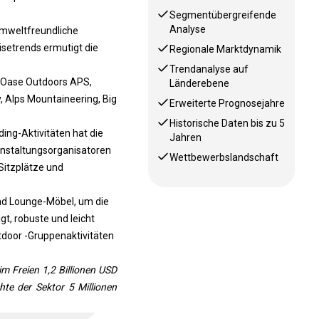
Segmentübergreifende
Analyse
 umweltfreundliche
setrends ermutigt die
Regionale Marktdynamik
Trendanalyse auf
, Oase Outdoors APS,
Länderebene
, Alps Mountaineering, Big
Erweiterte Prognosejahre
Historische Daten bis zu 5
ng-Aktivitäten hat die
Jahren
nstaltungsorganisatoren
Wettbewerbslandschaft
Sitzplätze und
und Lounge-Möbel, um die
gt, robuste und leicht
tdoor -Gruppenaktivitäten
m Freien 1,2 Billionen USD
te der Sektor 5 Millionen