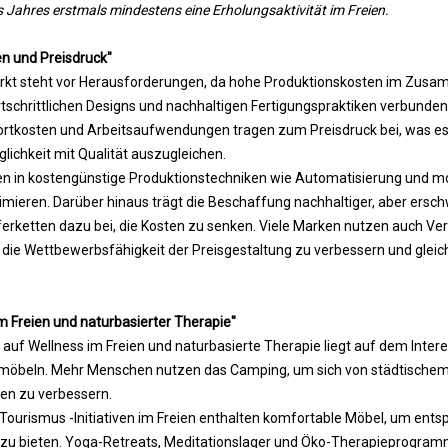
 Jahres erstmals mindestens eine Erholungsaktivität im Freien.
n und Preisdruck"
kt steht vor Herausforderungen, da hohe Produktionskosten im Zus
tschrittlichen Designs und nachhaltigen Fertigungspraktiken verbunden
ortkosten und Arbeitsaufwendungen tragen zum Preisdruck bei, was es 
lichkeit mit Qualität auszugleichen.
n in kostengünstige Produktionstechniken wie Automatisierung und mo
imieren. Darüber hinaus trägt die Beschaffung nachhaltiger, aber ersch
ferketten dazu bei, die Kosten zu senken. Viele Marken nutzen auch Ve
die Wettbewerbsfähigkeit der Preisgestaltung zu verbessern und gleich
im Freien und naturbasierter Therapie"
uf Wellness im Freien und naturbasierte Therapie liegt auf dem Inter
öbeln. Mehr Menschen nutzen das Camping, um sich von städtischem 
den zu verbessern.
-Tourismus -Initiativen im Freien enthalten komfortable Möbel, um ent
 zu bieten. Yoga-Retreats, Meditationslager und Öko-Therapieprogra