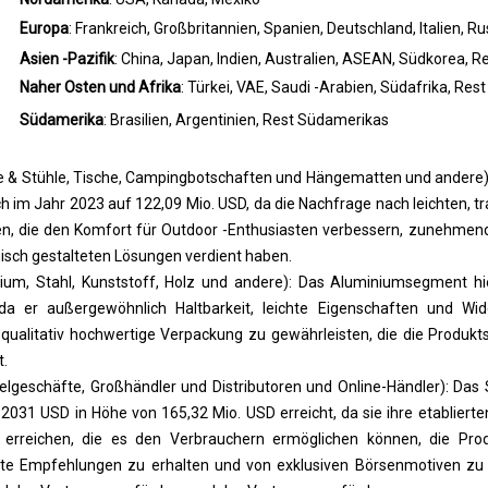
Europa
: Frankreich, Großbritannien, Spanien, Deutschland, Italien, R
Asien -Pazifik
: China, Japan, Indien, Australien, ASEAN, Südkorea, R
Naher Osten und Afrika
: Türkei, VAE, Saudi -Arabien, Südafrika, Re
Südamerika
: Brasilien, Argentinien, Rest Südamerikas
e & Stühle, Tische, Campingbotschaften und Hängematten und andere
ch im Jahr 2023 auf 122,09 Mio. USD, da die Nachfrage nach leichten,
en, die den Komfort für Outdoor -Enthusiasten verbessern, zunehmend
sch gestalteten Lösungen verdient haben.
ium, Stahl, Kunststoff, Holz und andere): Das Aluminiumsegment hi
a er außergewöhnlich Haltbarkeit, leichte Eigenschaften und Wi
 qualitativ hochwertige Verpackung zu gewährleisten, die die Produkts
t.
elgeschäfte, Großhändler und Distributoren und Online-Händler): Da
s 2031 USD in Höhe von 165,32 Mio. USD erreicht, da sie ihre etabliert
erreichen, die es den Verbrauchern ermöglichen können, die Produ
erte Empfehlungen zu erhalten und von exklusiven Börsenmotiven zu 