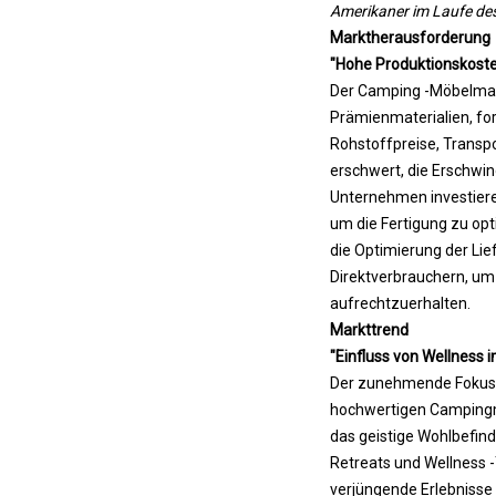
Amerikaner im Laufe des
Marktherausforderung
"Hohe Produktionskoste
Der Camping -Möbelmar
Prämienmaterialien, for
Rohstoffpreise, Transp
erschwert, die Erschwing
Unternehmen investiere
um die Fertigung zu opt
die Optimierung der Lie
Direktverbrauchern, um 
aufrechtzuerhalten.
Markttrend
"Einfluss von Wellness 
Der zunehmende Fokus a
hochwertigen Campingm
das geistige Wohlbefin
Retreats und Wellness 
verjüngende Erlebnisse