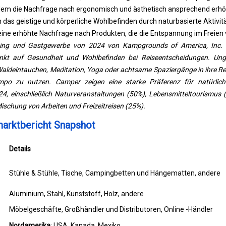
em die Nachfrage nach ergonomisch und ästhetisch ansprechend erhö
 das geistige und körperliche Wohlbefinden durch naturbasierte Aktivitä
ne erhöhte Nachfrage nach Produkten, die die Entspannung im Freien 
ing und Gastgewerbe von 2024 von Kampgrounds of America, Inc. (
kt auf Gesundheit und Wohlbefinden bei Reiseentscheidungen. Ung
 Waldeintauchen, Meditation, Yoga oder achtsame Spaziergänge in ihre Re
po zu nutzen. Camper zeigen eine starke Präferenz für natürlich
24, einschließlich Naturveranstaltungen (50%), Lebensmitteltourismus 
ischung von Arbeiten und Freizeitreisen (25%).
rktbericht Snapshot
Details
Stühle & Stühle, Tische, Campingbetten und Hängematten, andere
Aluminium, Stahl, Kunststoff, Holz, andere
Möbelgeschäfte, Großhändler und Distributoren, Online -Händler
Nordamerika
: USA, Kanada, Mexiko