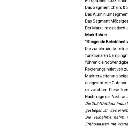
Europa hielt 2023 einen
Das Segment Chairs & S
Das Aluminiumsegment w
Das Segment Möbelgesch
Der Markt im asiatisch
Marktfahrer
"Steigende Beliebtheit v
Die zunehmende Teilnah
funktionalen Campingmö
führen die Notwendigkei
Regierungsinitiativen 
Markterweiterung beiget
ausgestattete Outdoor-E
einzuführen. Diese Tre
Nachfrage der Verbrau
Die 2024
Outdoor Indust
gestiegen ist, was einem
Die Teilnahme nahm i
Enthusiasten mit Wande