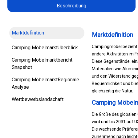
Beschreibung
Marktdefinition
Marktdefinition
Campingmöbel bezieht si
Camping MöbelmarktÜberblick
andere Aktivitäten im F
Camping Möbelmarktbericht
Diese Gegenstände, eins
Snapshot
Materialien wie Alumin
und den Widerstand ge
Camping MöbelmarktRegionale
Bequemlichkeit und bie
Analyse
gleichzeitig die Natur.
Wettbewerbslandschaft:
Camping Möbelm
Die Größe des globalen
wird und bis 2031 auf U
Die wachsende Präferenz
zunehmend nach leichte