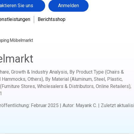
aktieren Sie uns
Anmelden
enstleistungen
Berichtsshop
ping Möbelmarkt
lmarkt
hare, Growth & Industry Analysis, By Product Type (Chairs &
 Hammocks, Others), By Material (Aluminum, Steel, Plastic,
Furniture Stores, Wholesalers & Distributors, Online Retailers),
1
röffentlichung
:
Februar 2025
|
Autor
:
Mayank C.
|
Zuletzt aktualis