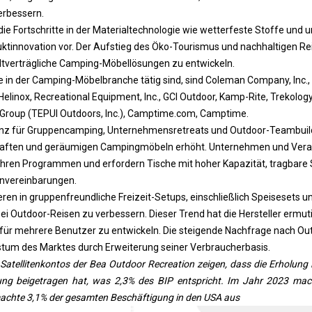
erbessern.
die Fortschritte in der Materialtechnologie wie wetterfeste Stoffe und
tinnovation vor. Der Aufstieg des Öko-Tourismus und nachhaltigen Rei
eltverträgliche Camping-Möbellösungen zu entwickeln.
 in der Camping-Möbelbranche tätig sind, sind Coleman Company, Inc.
Helinox, Recreational Equipment, Inc., GCI Outdoor, Kamp-Rite, Trekology
le Group (TEPUI Outdoors, Inc.), Camptime.com, Camptime.
z für Gruppencamping, Unternehmensretreats und Outdoor-Teambuildi
aften und geräumigen Campingmöbeln erhöht. Unternehmen und Vera
n ihren Programmen und erfordern Tische mit hoher Kapazität, tragbare 
nvereinbarungen.
eren in gruppenfreundliche Freizeit-Setups, einschließlich Speisesets 
ei Outdoor-Reisen zu verbessern. Dieser Trend hat die Hersteller ermuti
 für mehrere Benutzer zu entwickeln. Die steigende Nachfrage nach Ou
tum des Marktes durch Erweiterung seiner Verbraucherbasis.
Satellitenkontos der Bea Outdoor Recreation zeigen, dass die Erholung i
stung beigetragen hat, was 2,3% des BIP entspricht. Im Jahr 2023 mach
machte 3,1% der gesamten Beschäftigung in den USA aus