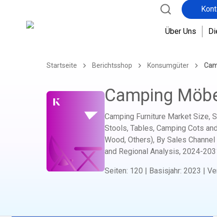
Kont
Über Uns
Di
Startseite
Berichtsshop
Konsumgüter
Cam
Camping Möbe
Camping Furniture Market Size, S
Stools, Tables, Camping Cots and
Wood, Others), By Sales Channel (
and Regional Analysis,
2024-203
Seiten
:
120
|
Basisjahr
:
2023
|
Ve