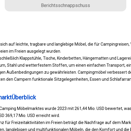
Berichtsschnappschuss
ch auf leichte, tragbare und langlebige Möbel, die für Campingreisen
reien im Freien ausgelegt wurden.
chließlich Klappstühle, Tische, Kinderbetten, Hängematten und Lagere
ium, Stahl und wetterfestem Stoffen, um einen einfachen Transport, e
gen Außenbedingungen zu gewährleisten. Campingmöbel verbessert de
ten den Campern funktionale Sitzgelegenheiten, Essen und Schlafarr
arktÜberblick
 Camping Möbelmarktes wurde 2023 mit 261,44 Mio. USD bewertet, was
SD 369,17 Mio. USD erreicht wird.
 für Freizeitaktivitäten im Freien beträgt die Nachfrage auf dem Mar
n, langlebigen und multifunktionalen Möbeln, die den Komfort und die 