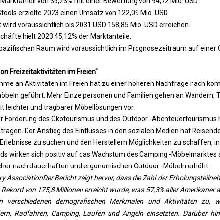
 Marktanteil von 36,23% mit einer Bewertung von 94,72 Mio. USD.
tools erzielte 2023 einen Umsatz von 122,09 Mio. USD.
ird voraussichtlich bis 2031 USD 158,85 Mio. USD erreichen.
äfte hielt 2023 45,12% der Marktanteile.
 -pazifischen Raum wird voraussichtlich im Prognosezeitraum auf eine
on Freizeitaktivitäten im Freien"
me an Aktivitäten im Freien hat zu einer höheren Nachfrage nach kom
beln geführt. Mehr Einzelpersonen und Familien gehen an Wandern, 
t leichter und tragbarer Möbellösungen vor.
zur Förderung des Ökotourismus und des Outdoor -Abenteuertourismus 
ragen. Der Anstieg des Einflusses in den sozialen Medien hat Reisende
rlebnisse zu suchen und den Herstellern Möglichkeiten zu schaffen, i
nds wirken sich positiv auf das Wachstum des Camping -Möbelmarktes a
cher nach dauerhaften und ergonomischen Outdoor -Möbeln erhöht.
ry Association
Der Bericht zeigt hervor, dass die Zahl der Erholungsteil
 Rekord von 175,8 Millionen erreicht wurde, was 57,3% aller Amerikaner 
n verschiedenen demografischen Merkmalen und Aktivitäten zu, 
rn, Radfahren, Camping, Laufen und Angeln einsetzten. Darüber hina