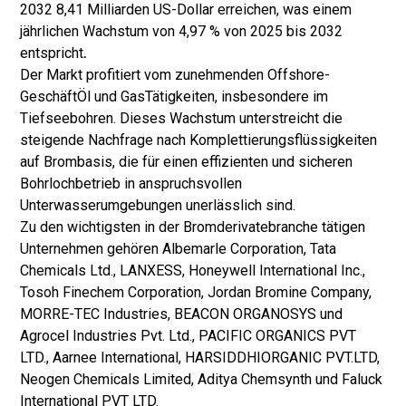
2032 8,41 Milliarden US-Dollar erreichen, was einem
jährlichen Wachstum von 4,97 % von 2025 bis 2032
entspricht
.
Der Markt profitiert vom zunehmenden Offshore-
Geschäft
Öl und Gas
Tätigkeiten, insbesondere im
Tiefseebohren. Dieses Wachstum unterstreicht die
steigende Nachfrage nach Komplettierungsflüssigkeiten
auf Brombasis, die für einen effizienten und sicheren
Bohrlochbetrieb in anspruchsvollen
Unterwasserumgebungen unerlässlich sind.
Zu den wichtigsten in der Bromderivatebranche tätigen
Unternehmen gehören Albemarle Corporation, Tata
Chemicals Ltd., LANXESS, Honeywell International Inc.,
Tosoh Finechem Corporation, Jordan Bromine Company,
MORRE-TEC Industries, BEACON ORGANOSYS und
Agrocel Industries Pvt. Ltd., PACIFIC ORGANICS PVT
LTD., Aarnee International, HARSIDDHIORGANIC PVT.LTD,
Neogen Chemicals Limited, Aditya Chemsynth und Faluck
International PVT LTD.