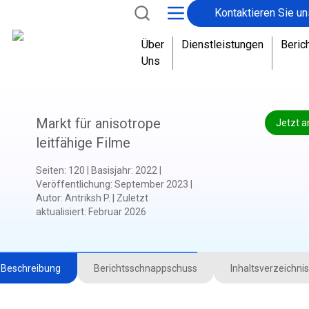
Kontaktieren Sie un
Über
Dienstleistungen
Beric
Uns
Markt für anisotrope
Jetzt a
leitfähige Filme
Seiten
:
120
|
Basisjahr
:
2022
|
Veröffentlichung
:
September 2023
|
Autor
:
Antriksh P.
|
Zuletzt
aktualisiert
:
Februar 2026
Beschreibung
Berichtsschnappschuss
Inhaltsverzeichnis