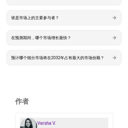
谁是市场上的主要参与者？
在预测期间，哪个市场增长最快？
预计哪个细分市场将在2032年占有最大的市场份额？
作者
Versha V.