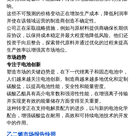
响。
这些不可预测的价格变动正在增加生产成本，降低利润率
并使在该领域运营的制造商创造不确定性。
公司正在采取战略措施，例如与原材料提供商确保长期供
应协议，以保持成本稳定并最大程度地降低风险。他们还
投资于向后整合，探索替代原料并通过优化的过程来提高
生产效率以增强其市场地位。
市场趋势
专注于电池创新
塑造市场的关键趋势是，在下一代锂离子和固态电池中，
人们越来越关注电池创新。制造商越来越多地优化和定制
碳酸盐，以提高电池性能，安全性和能量密度。
碳酸乙酯具有高介电常数和强溶性性能，在增强离子传输
并实现更有效的能量储存方面变得至关重要。
这种转变正在支持电解质配方的进步，以与新的电池化学
配合，增强碳酸盐在耐用，高效和可持续电池技术的开发
中的作用。
乙二烯市场报告快照