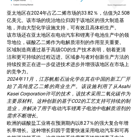
亚太地区在2024年占乙二烯市场的33.82％，估值为2.508
亿美元。该市场的统治地位归因于该地区的强大制造基
地，并由大型化学设施支持，可有效且高体积生产。
该市场还在亚太地区在电动汽车和锂离子电池生产中的领
导地位，碳酸乙二烯作为电解质溶剂的作用至关重要。
区域制造商通过基于高级CO的生产技术表明，朝着更清
洁和更可持续的过程迈进。区域参与者对创新生产方法的
持续投资正在进一步促进技术进步并增强该地区在市场上
的竞争力。
2024年11月，江苏帆船石油化学在其在中国的新工厂开
始了高纯度乙二烯的商业生产。该设施利用了从Asahi
Kasei Corporation许可的技术，该技术采用二氧化碳作为
主要原材料。这种创新的基于CO2的工艺支持可持续的制
造业，并解决了用于电动汽车锂离子电池中电解质溶剂的
需求不断增长。
欧洲的碳酸盐工业将在预测期内以8.27％的强大复合年增
长率增长。这种增长归因于需要快速采用电动汽车和可再