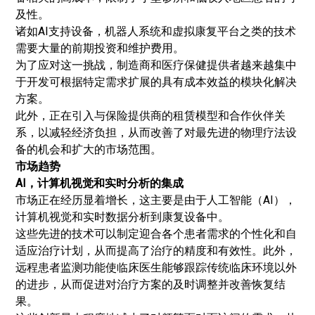
及性。
诸如AI支持设备，机器人系统和虚拟康复平台之类的技术
需要大量的前期投资和维护费用。
为了应对这一挑战，制造商和医疗保健提供者越来越集中
于开发可根据特定需求扩展的具有成本效益的模块化解决
方案。
此外，正在引入与保险提供商的租赁模型和合作伙伴关
系，以减轻经济负担，从而改善了对最先进的物理疗法设
备的机会和扩大的市场范围。
市场趋势
AI，计算机视觉和实时分析的集成
市场正在经历显着增长，这主要是由于
人工智能
（AI），
计算机视觉和实时数据分析到康复设备中。
这些先进的技术可以制定​​迎合各个患者需求的个性化和自
适应治疗计划，从而提高了治疗的精度和有效性。此外，
远程患者监测功能使临床医生能够跟踪传统临床环境以外
的进步，从而促进对治疗方案的及时调整并改善恢复结
果。