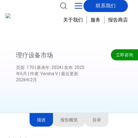
联系我们
关于我们
服务
报告商店
理疗设备市场
立即咨询
页面
:
170
|
基准年
:
2024
|
发布
:
2025
年6月
|
作者
:
Versha V.
|
最近更新
:
2026年2月
描述
报告概览
目录