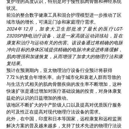
复护理的高度认识，特别是对于慢性肌肉骨骼和神经系统
状况。
前沿的整合
数字健康
工具和混合护理模型进一步推动了区
域市场的增长，可满足门诊和家庭理疗需求。
2024年12月，加拿大卫生部批准了最长的医疗LGT-
2320SP静电治疗设备，这是一家高级运动训练站，旨在
康复和治疗与运动有关的伤害。该设备通过将精确的电脉
冲向目标的身体区域提供精确的电脉冲来促进疼痛缓解，
肌肉增强和加速恢复，从而增强了加拿大的物理疗法和康
复结果。
预计在预测期内，亚太物理治疗设备行业预计将获得
7.72％的复合年增长率。由于城市化和衰老人群而导致的
与生活方式相关的肌肉骨骼疾病的发生率不断增加，这种
快速扩张是通过增加对医疗基础设施的投资，对身体康复
益处的认识的日益增加的推动。
该地区不断扩大的中产阶级人口以及提高对优质医疗服务
的可及性正在提高对现代物理疗法设备的需求。
此外，在中国，印度和日本等国家，远程康复和远程监测
解决方案的普及越来越多，支持了技术先进的物理疗法设