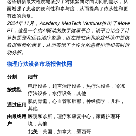
这些创新最大程度地减少了对频繁面对面访问的需求，从
而增强了患者的便利性和参与度，从而提高了依从性和更
有效的康复。
2024年11月，Academy MedTech Ventures推出了Move
PT，这是一个由AI驱动的数字健康平台，该平台结合了计
算机视觉和远程治疗监测，以在跨临床和家庭环境中提供
数据驱动的康复，从而实现了个性化的患者护理和实时运
动分析。
物理疗法设备市场报告快照
分割
细节
电疗设备，超声治疗设备，热疗法设备，冷冻
按类型
疗法设备，水疗设备，其他
肌肉骨骼，心血管和肺部，神经病学，儿科，
通过应用
其他
由最终用
医院和诊所，理疗和康复中心，家庭护理环
户
境，其他
北美
：美国，加拿大，墨西哥