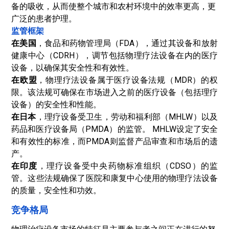
备的吸收，从而使整个城市和农村环境中的效率更高，更
广泛的患者护理。
监管框架
在美国
，食品和药物管理局（FDA），通过其设备和放射
健康中心（CDRH），调节包括物理疗法设备在内的医疗
设备，以确保其安全性和有效性。
在欧盟
，物理疗法设备属于医疗设备法规（MDR）的权
限。该法规可确保在市场进入之前的医疗设备（包括理疗
设备）的安全性和性能。
在日本
，理疗设备受卫生，劳动和福利部（MHLW）以及
药品和医疗设备局（PMDA）的监管。 MHLW设定了安全
和有效性的标准，而PMDA则监督产品审查和市场后的遗
产。
在印度
，理疗设备受中央药物标准组织（CDSO）的监
管。这些法规确保了医院和康复中心使用的物理疗法设备
的质量，安全性和功效。
竞争格局