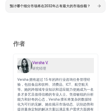
预计哪个细分市场将在2032年占有最大的市场份额？
作者
Versha V.
研究经理
Versha 拥有超过 15 年的跨行业咨询任务管理经
验，包括食品和饮料、消费品、ICT、航空航天
等。她的跨领域专业知识和适应能力使她成为一名
多才多艺且值得信赖的专业人士。凭借敏锐的分析
能力和好奇的心态，Versha 擅长将复杂的数据转
化为可行的见解。她在揭示市场动态、识别趋势和
提供量身定制的解决方案以满足客户需求方面拥有