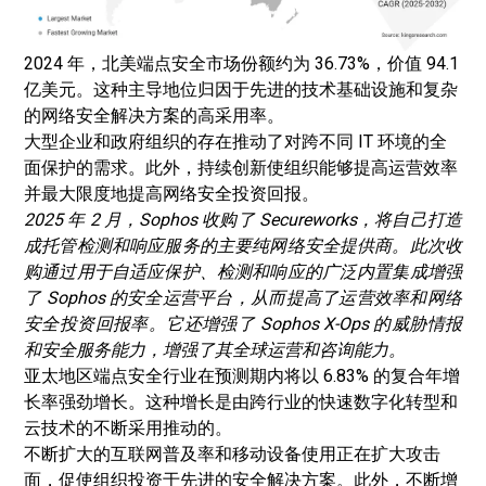
2024 年，北美端点安全市场份额约为 36.73%，价值 94.1
亿美元。这种主导地位归因于先进的技术基础设施和复杂
的网络安全解决方案的高采用率。
大型企业和政府组织的存在推动了对跨不同 IT 环境的全
面保护的需求。此外，持续创新使组织能够提高运营效率
并最大限度地提高网络安全投资回报。
2025 年 2 月，Sophos 收购了 Secureworks，将自己打造
成托管检测和响应服务的主要纯网络安全提供商。此次收
购通过用于自适应保护、检测和响应的广泛内置集成增强
了 Sophos 的安全运营平台，从而提高了运营效率和网络
安全投资回报率。它还增强了 Sophos X-Ops 的威胁情报
和安全服务能力，增强了其全球运营和咨询能力。
亚太地区端点安全行业在预测期内将以 6.83% 的复合年增
长率强劲增长。这种增长是由跨行业的快速数​​字化转型和
云技术的不断采用推动的。
不断扩大的互联网普及率和移动设备使用正在扩大攻击
面，促使组织投资于先进的安全解决方案。此外，不断增