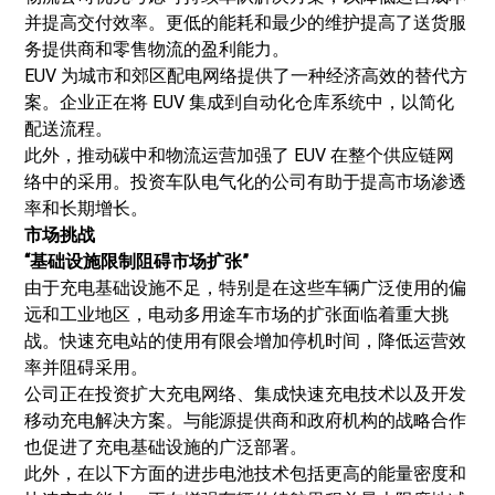
并提高交付效率。更低的能耗和最少的维护提高了送货服
务提供商和零售物流的盈利能力。
EUV 为城市和郊区配电网络提供了一种经济高效的替代方
案。企业正在将 EUV 集成到自动化仓库系统中，以简化
配送流程。
此外，推动碳中和物流运营加强了 EUV 在整个供应链网
络中的采用。投资车队电气化的公司有助于提高市场渗透
率和长期增长。
市场挑战
“基础设施限制阻碍市场扩张”
由于充电基础设施不足，特别是在这些车辆广泛使用的偏
远和工业地区，电动多用途车市场的扩张面临着重大挑
战。快速充电站的使用有限会增加停机时间，降低运营效
率并阻碍采用。
公司正在投资扩大充电网络、集成快速充电技术以及开发
移动充电解决方案。与能源提供商和政府机构的战略合作
也促进了充电基础设施的广泛部署。
此外，在以下方面的进步
电池技术
包括更高的能量密度和