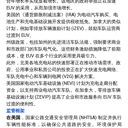
合年增长率实现显着增长。该地区的政府举措正在加速
EUV 的采用，从而加强市场增长。
美国的《通货膨胀削减法案》(IRA) 为电动汽车购买、电
池生产和充电基础设施开发提供税收抵免。加拿大的类似
计划，例如零排放车辆激励计划 (iZEV)，鼓励车队运营商
过渡到 EUV。
州级政策，包括加州的先进清洁车队法规，强制要求商业
和市政部门的车队电气化。这些财务激励措施降低了前期
成本，使 EUV 在多个行业的采用更具吸引力。
此外，北美各地充电站的快速部署正在推动市场需求。政
府、公用事业和私营公司的投资正在扩大快速充电网络、
车队充电中心和车辆到电网 (V2G) 解决方案。
美国国家电动汽车基础设施 (NEVI) 计划为充电走廊分配
资金，以支持商业电动汽车车队。在加拿大，零排放车辆
基础设施计划 (ZEVIP) 提高了企业和市政服务向 EUV 车队
过渡的便利性。
监管框架
在美国
，国家公路交通安全管理局 (NHTSA) 制定并执行
车辆性能标准，以确保公共道路的安全。环境保护局