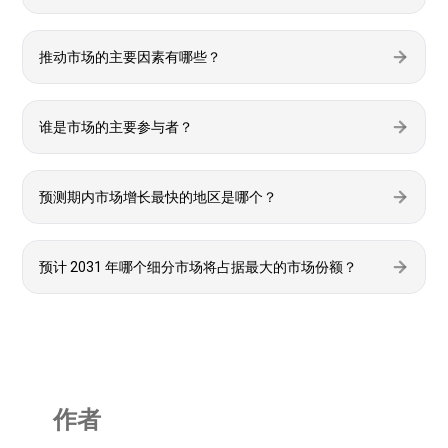
推动市场的主要因素有哪些？
谁是市场的主要参与者？
预测期内市场增长最快的地区是哪个？
预计 2031 年哪个细分市场将占据最大的市场份额？
作者