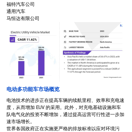
福特汽车公司
通用汽车
马恒达有限公司
电动多功能车市场概览
电池技术的进步正在提高车辆的续航里程、效率和充电速
度，从而增加 EUV 的采用。此外，对充电基础设施和车
队电气化的投资不断增加，通过提高运营可行性进一步加
速市场增长。
世界各国政府正在实施更严格的排放标准以应对环境污