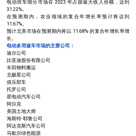
电动班车细分市场在 2023 年占据最大收入份额，达到
31.22%。
在预测期内，农业领域的复合年增长率预计将达到
11.67%。
预计北美市场在预测期内将以 11.68% 的复合年增长率增
长。
电动多用途车市场的主要公司：
迪尔公司
比亚迪股份有限公司
丰田物料搬运
北极星公司
俱乐部车
托罗公司
星电动汽车公司
阿尔克
美国土地大师
海斯特-耶鲁公司
阿达克斯汽车公司
马歇尔绿色能源