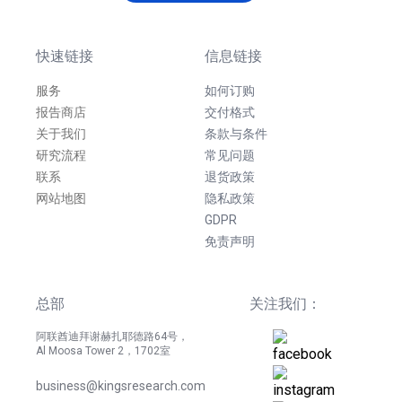
快速链接
信息链接
服务
如何订购
报告商店
交付格式
关于我们
条款与条件
研究流程
常见问题
联系
退货政策
网站地图
隐私政策
GDPR
免责声明
总部
关注我们：
阿联酋迪拜谢赫扎耶德路64号，
Al Moosa Tower 2，1702室
business@kingsresearch.com