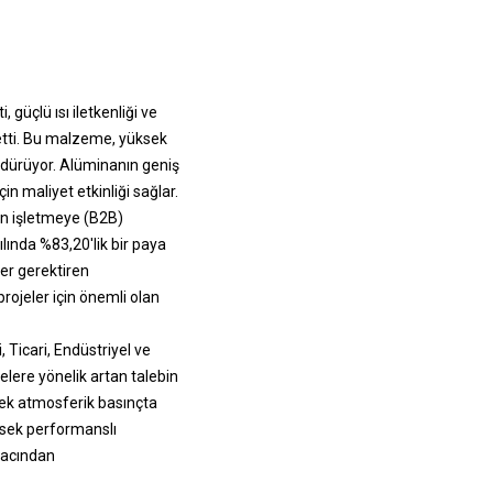
güçlü ısı iletkenliği ve
 etti. Bu malzeme, yüksek
sürdürüyor. Alüminanın geniş
in maliyet etkinliği sağlar.
en işletmeye (B2B)
lında %83,20'lik bir paya
ler gerektiren
rojeler için önemli olan
 Ticari, Endüstriyel ve
lere yönelik artan talebin
sek atmosferik basınçta
üksek performanslı
iyacından