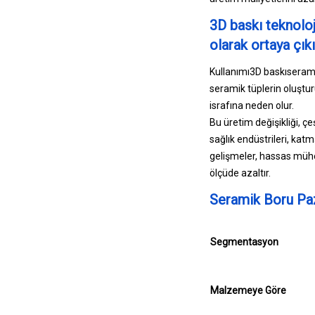
3D baskı teknoloj
olarak ortaya çık
Kullanımı
3D baskı
serami
seramik tüplerin oluştu
israfına neden olur.
Bu üretim değişikliği, çe
sağlık endüstrileri, katm
gelişmeler, hassas mühen
ölçüde azaltır.
Seramik Boru Paz
Segmentasyon
Malzemeye Göre