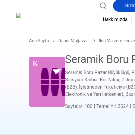
Bizi
Hakkımızda
Ana Sayfa
Rapor Mağazası
İleri Malzemeler v
Seramik Boru 
Seramik Boru Pazar Büyüklüğü, P
Silisyum Karbür, Bor Nitrür, Zirko
(B2B), İşletmeden Tüketiciye (B2C
Elektronik ve Yarı İletkenler), Baz
Sayfalar
:
180
|
Temel Yıl
:
2024
|