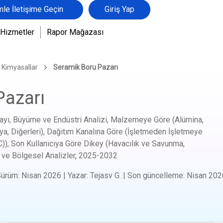
mle İletişime Geçin
Giriş Yap
Hizmetler
Rapor Mağazası
e Kimyasallar
Seramik Boru Pazarı
Pazarı
ayı, Büyüme ve Endüstri Analizi, Malzemeye Göre (Alümina,
nya, Diğerleri), Dağıtım Kanalına Göre (İşletmeden İşletmeye
)), Son Kullanıcıya Göre Dikey (Havacılık ve Savunma,
ı ve Bölgesel Analizler,
2025-2032
Sürüm
:
Nisan 2026
|
Yazar
:
Tejasv G.
|
Son güncelleme
:
Nisan 202