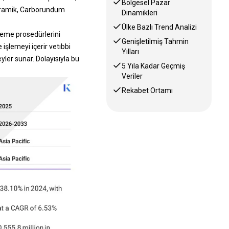
Bölgesel Pazar
Seramik, Carborundum
Dinamikleri
Ülke Bazlı Trend Analizi
şleme prosedürlerini
Genişletilmiş Tahmin
 işlemeyi içerir ve
tıbbi
Yılları
eyler sunar. Dolayısıyla bu
5 Yıla Kadar Geçmiş
Veriler
Rekabet Ortamı