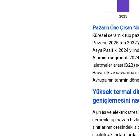
Pazarın Öne Çıkan Nok
Küresel seramik tüp paz
Pazarın 2025'ten 2032'y
Asya Pasifik, 2024 yılın
Alümina segmenti 2024 yı
İşletmeler arası (B2B) 
Havacılık ve savunma se
Avrupa'nın tahmin dönem
Yüksek termal dir
genişlemesini nas
Aşırı ısı ve elektrik st
seramik tüp pazarı hızla
sınırlarının ötesindeki 
sıcaklıktaki ortamlarda a