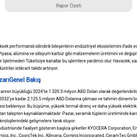
Rapor Özeti
ek performanslı silindirik bileşenlerin endüstriyel ekosistemini ifade eder
Piyasa, alümina ve silisyum karbür gibi malzemelerin üretimini ve değiş
İşletmeden Tüketiciye kanallar bu işlemlere yardımcı olur. Havacılık, sağ
riler istikrarlı talebi artırıyor.
zarıGenel Bakış
arının büyüklüğü 2024'te 1.320.3 milyon ABD Doları olarak değerlendirild
032'ye kadar 2.125.5 milyon ABD Dolarına çıkması ve tahmin dönemi boy
i bekleniyor. Bu büyüme, yüksek termal direnç ve daha yüksek elektrik 
an talepten kaynaklanmaktadır. Pazar, seramik tüplerin üretiminde karm
nolojilerindeki gelişmelere tanık oluyor.
düstrisinde faaliyet gösteren başlıca şirketler KYOCERA Corporation, E
amics, Inc., CoorsTek Inc., Kilncera, Corning Incorporated, CeramTec Gmb