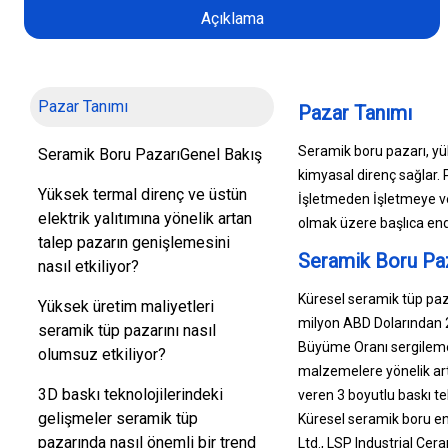
Açıklama
Pazar Tanımı
Pazar Tanımı
Seramik boru pazarı, yüks
Seramik Boru PazarıGenel Bakış
kimyasal direnç sağlar. 
Yüksek termal direnç ve üstün
İşletmeden İşletmeye ve 
elektrik yalıtımına yönelik artan
olmak üzere başlıca endüst
talep pazarın genişlemesini
Seramik Boru Pa
nasıl etkiliyor?
Küresel seramik tüp paz
Yüksek üretim maliyetleri
milyon ABD Dolarından 2
seramik tüp pazarını nasıl
Büyüme Oranı sergilemes
olumsuz etkiliyor?
malzemelere yönelik art
3D baskı teknolojilerindeki
veren 3 boyutlu baskı tek
gelişmeler seramik tüp
Küresel seramik boru en
pazarında nasıl önemli bir trend
Ltd., LSP Industrial Cer