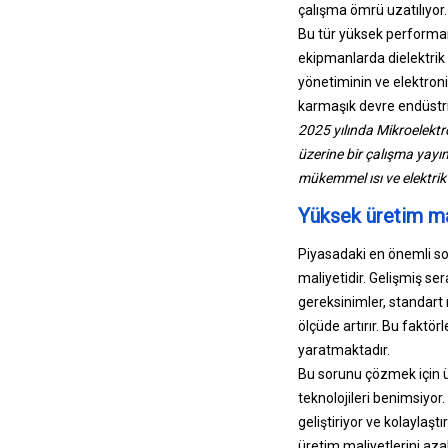
çalışma ömrü uzatılıyor.
Bu tür yüksek performan
ekipmanlarda dielektrik 
yönetiminin ve elektronik
karmaşık devre endüstriye
2025 yılında Mikroelektr
üzerine bir çalışma yay
mükemmel ısı ve elektrik 
Yüksek üretim mal
Piyasadaki en önemli so
maliyetidir. Gelişmiş ser
gereksinimler, standart 
ölçüde artırır. Bu faktör
yaratmaktadır.
Bu sorunu çözmek için ür
teknolojileri benimsiyor
geliştiriyor ve kolaylaşt
üretim maliyetlerini azalt