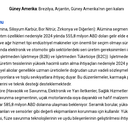
Güney Amerika
: Brezilya, Arjantin, Güney Amerika'nın geri kalanı
nu
, Silisyum Karbür, Bor Nitrür, Zirkonya ve Diğerleri): Alümina segmenti, 
ıtım özellikleri nedeniyle 2024 yılında 555,8 milyon ABD doları gelir elde
eri ve ağır hizmet tipi endüstriyel makineler için önemli bir seçim olmayı 
nda elektronik ve otomotiv gibi sektörlerdeki seri üretim gereksinimleri iç
İşletmeden İşletmeye (B2B) ve İşletmeden Tüketiciye (B2C)): İşletmed
üretim tesislerinin yüksek hacimli satın alma ihtiyaçları nedeniyle 2024 yı
yel alıcılar genellikle uzman üreticilerle doğrudan uzun vadeli sözleşme
asyonlara ve toplu sevkiyatlara ihtiyaç duyar. Bu düzenlemeler, karmaşık p
erini ve teknik desteği desteklemektedir.
re (Havacılık ve Savunma, Elektronik ve Yarı İletkenler, Sağlık Hizmetleri,
 savunma segmentinin, uçak motorlarında ısıya dayanıklı ve hafif malzeme
adar 585,8 milyon ABD dolarına ulaşması bekleniyor. Seramik borular, yük
anları ve sensörler gibi değerli ekipmanların korunması için kullanılır. Y
esi, füze savunma teknolojilerinin ve uydu bileşenlerinin geliştirilmesi iht