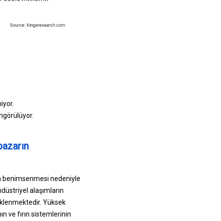
iyor.
ngörülüyor.
pazarın
azla benimsenmesi nedeniyle
düstriyel alaşımların
teklenmektedir. Yüksek
ın ve fırın sistemlerinin