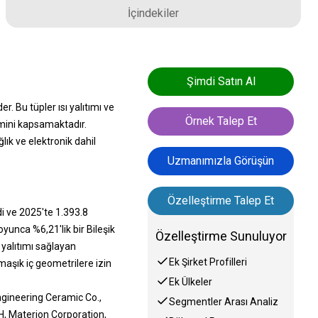
İçindekiler
Şimdi Satın Al
. Bu tüpler ısı yalıtımı ve
Örnek Talep Et
imini kapsamaktadır.
lık ve elektronik dahil
Uzmanımızla Görüşün
Özelleştirme Talep Et
i ve 2025'te 1.393.8
unca %6,21'lik bir Bileşik
Özelleştirme Sunuluyor
yalıtımı sağlayan
Ek Şirket Profilleri
aşık iç geometrilere izin
Ek Ülkeler
ngineering Ceramic Co.,
Segmentler Arası Analiz
H, Materion Corporation,