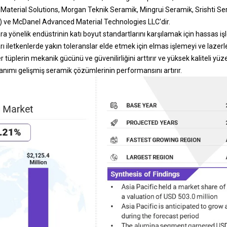
 Material Solutions, Morgan Teknik Seramik, Mingrui Seramik, Srishti 
) ve McDanel Advanced Material Technologies LLC'dir.
ara yönelik endüstrinin katı boyut standartlarını karşılamak için hassas i
yarı iletkenlerde yakın toleranslar elde etmek için elmas işlemeyi ve lazerle
 tüplerin mekanik gücünü ve güvenilirliğini arttırır ve yüksek kaliteli yüz
llanımı gelişmiş seramik çözümlerinin performansını artırır.