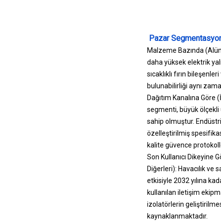
Pazar Segmentasyo
Malzeme Bazında (Alümina
daha yüksek elektrik yal
sıcaklıklı fırın bileşenl
bulunabilirliği aynı zama
Dağıtım Kanalına Göre (
segmenti, büyük ölçekli 
sahip olmuştur. Endüstri
özelleştirilmiş spesifik
kalite güvence protokoll
Son Kullanıcı Dikeyine Gö
Diğerleri): Havacılık ve
etkisiyle 2032 yılına k
kullanılan iletişim ekipm
izolatörlerin geliştirilm
kaynaklanmaktadır.