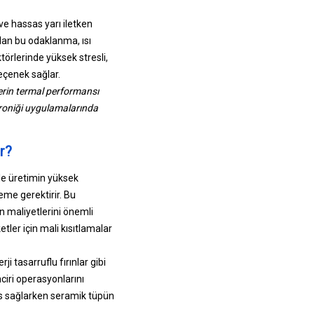
e hassas yarı iletken
olan bu odaklanma, ısı
törlerinde yüksek stresli,
seçenek sağlar.
lerin termal performansı
troniği uygulamalarında
r?
le üretimin yüksek
eme gerektirir. Bu
n maliyetlerini önemli
tler için mali kısıtlamalar
 tasarruflu fırınlar gibi
ciri operasyonlarını
mans sağlarken seramik tüpün