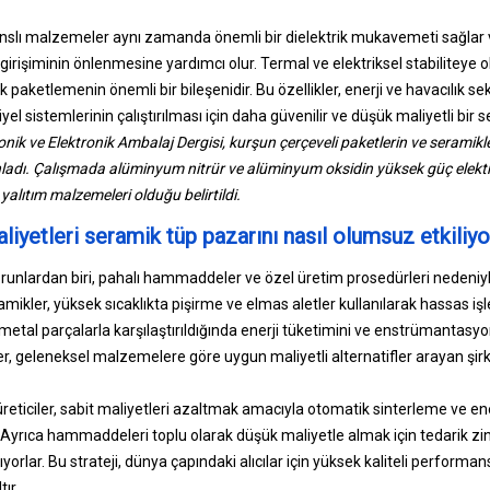
slı malzemeler aynı zamanda önemli bir dielektrik mukavemeti sağlar v
girişiminin önlenmesine yardımcı olur. Termal ve elektriksel stabiliteye 
 paketlemenin önemli bir bileşenidir. Bu özellikler, enerji ve havacılık sek
l sistemlerinin çalıştırılması için daha güvenilir ve düşük maliyetli bir 
onik ve Elektronik Ambalaj Dergisi, kurşun çerçeveli paketlerin ve seramik
ınladı. Çalışmada alüminyum nitrür ve alüminyum oksidin yüksek güç elek
yalıtım malzemeleri olduğu belirtildi.
iyetleri seramik tüp pazarını nasıl olumsuz etkiliyo
runlardan biri, pahalı hammaddeler ve özel üretim prosedürleri nedeniy
amikler, yüksek sıcaklıkta pişirme ve elmas aletler kullanılarak hassas işl
metal parçalarla karşılaştırıldığında enerji tüketimini ve enstrümantasyo
ler, geleneksel malzemelere göre uygun maliyetli alternatifler arayan şirke
eticiler, sabit maliyetleri azaltmak amacıyla otomatik sinterleme ve enerji
. Ayrıca hammaddeleri toplu olarak düşük maliyetle almak için tedarik zin
ırıyorlar. Bu strateji, dünya çapındaki alıcılar için yüksek kaliteli perfor
ır.