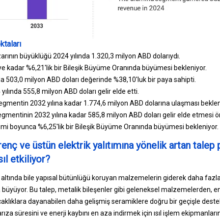
taları
arının büyüklüğü 2024 yılında 1.320,3 milyon ABD dolarıydı.
e kadar %6,21'lik bir Bileşik Büyüme Oranında büyümesi bekleniyor.
da 503,0 milyon ABD doları değerinde %38,10'luk bir paya sahipti.
lında 555,8 milyon ABD doları gelir elde etti.
segmentin 2032 yılına kadar 1.774,6 milyon ABD dolarına ulaşması beklen
gmentinin 2032 yılına kadar 585,8 milyon ABD doları gelir elde etmesi ö
i boyunca %6,25'lik bir Bileşik Büyüme Oranında büyümesi bekleniyor.
enç ve üstün elektrik yalıtımına yönelik artan talep 
ıl etkiliyor?
resi altında bile yapısal bütünlüğü koruyan malzemelerin giderek daha f
 büyüyor. Bu talep, metalik bileşenler gibi geleneksel malzemelerden, en
sıcaklıklara dayanabilen daha gelişmiş seramiklere doğru bir geçişle des
rıza süresini ve enerji kaybını en aza indirmek için ısıl işlem ekipmanların