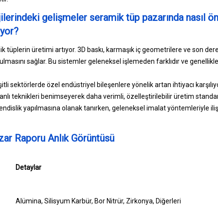
ilerindeki gelişmeler seramik tüp pazarında nasıl ön
ıyor?
k tüplerin üretimi artıyor. 3D baskı, karmaşık iç geometrilere ve son dere
rulmasını sağlar. Bu sistemler geleneksel işlemeden farklıdır ve genell
şitli sektörlerde özel endüstriyel bileşenlere yönelik artan ihtiyacı karşılı
anlı teknikleri benimseyerek daha verimli, özelleştirilebilir üretim standar
dislik yapılmasına olanak tanırken, geleneksel imalat yöntemleriyle ilişk
ar Raporu Anlık Görüntüsü
Detaylar
Alümina, Silisyum Karbür, Bor Nitrür, Zirkonya, Diğerleri