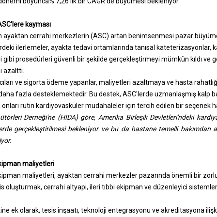
dönemi boyunca% 7,26'lık bir CAGR'de büyümesi bekleniyor.
ASC'lere kayması
in ayaktan cerrahi merkezlerin (ASC) artan benimsenmesi pazar büyümes
deki ilerlemeler, ayakta tedavi ortamlarında tanısal kateterizasyonlar, ka
eri gibi prosedürleri güvenli bir şekilde gerçekleştirmeyi mümkün kıldı ve
 azalttı.
ıları ve sigorta ödeme yapanlar, maliyetleri azaltmaya ve hasta rahatlığı
 daha fazla desteklemektedir. Bu destek, ASC'lerde uzmanlaşmış kalp ba
onları rutin kardiyovasküler müdahaleler için tercih edilen bir seçenek ha
bütörleri Derneği'ne (HIDA) göre, Amerika Birleşik Devletleri'ndeki kard
erde gerçekleştirilmesi bekleniyor ve bu da hastane temelli bakımdan 
yor.
kipman maliyetleri
kipman maliyetleri, ayaktan cerrahi merkezler pazarında önemli bir zor
s oluşturmak, cerrahi altyapı, ileri tıbbi ekipman ve düzenleyici sisteml
ne ek olarak, tesis inşaatı, teknoloji entegrasyonu ve akreditasyona ilişki