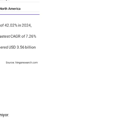
.
iyor.