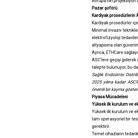
Avrupa'nın projeksiyon 
Pazar şoförü
Kardiyak prosedürlerin 
Kardiyak prosedürler iç
Minimal invaziv teknikler
elektrofizyoloji tedavil
altyapısına olan güvenini
Ayrıca, ETHCare sağlayıc
ASC'lere geçişi giderek
talepte bulunuyor, bu da 
Sağlık Endüstrisi Distri
2025 yılına kadar ASC'l
önemli bir kayma gösteri
Piyasa Mücadelesi
Yüksek ilk kurulum ve e
Yüksek ilk kurulum ve e
tam operasyonel bir tesi
gerektirir.
Temel cihazların tedariki