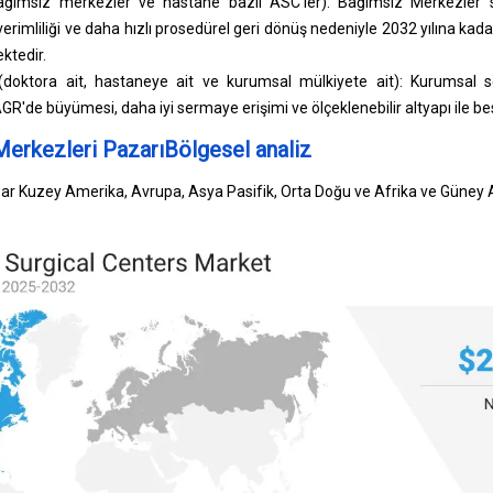
ağımsız merkezler ve hastane bazlı ASC'ler): Bağımsız Merkezler 
 verimliliği ve daha hızlı prosedürel geri dönüş nedeniyle 2032 yılına kad
ktedir.
(doktora ait, hastaneye ait ve kurumsal mülkiyete ait): Kurumsal s
GR'de büyümesi, daha iyi sermaye erişimi ve ölçeklenebilir altyapı ile b
Merkezleri PazarıBölgesel analiz
ar Kuzey Amerika, Avrupa, Asya Pasifik, Orta Doğu ve Afrika ve Güney 