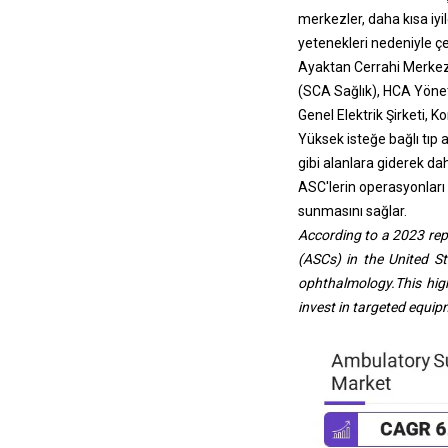
merkezler, daha kısa iyi
yetenekleri nedeniyle çe
Ayaktan Cerrahi Merkezl
(SCA Sağlık), HCA Yöneti
Genel Elektrik Şirketi, K
Yüksek isteğe bağlı tıp a
gibi alanlara giderek d
ASC'lerin operasyonları
sunmasını sağlar.
According to a 2023 re
(ASCs) in the United St
ophthalmology.This high
invest in targeted equi