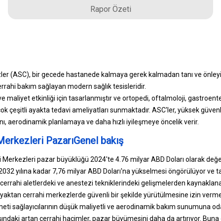
Rapor Özeti
er (ASC), bir gecede hastanede kalmaya gerek kalmadan tanı ve önleyic
rrahi bakım sağlayan modern sağlık tesisleridir.
e maliyet etkinliği için tasarlanmıştır ve ortopedi, oftalmoloji, gastroente
çok çeşitli ayakta tedavi ameliyatları sunmaktadır. ASC'ler, yüksek güvenl
nı, aerodinamik planlamaya ve daha hızlı iyileşmeye öncelik verir.
Merkezleri PazarıGenel bakış
 Merkezleri pazar büyüklüğü 2024'te 4.76 milyar ABD Doları olarak değe
2032 yılına kadar 7,76 milyar ABD Doları'na yükselmesi öngörülüyor v
 cerrahi aletlerdeki ve anestezi tekniklerindeki gelişmelerden kaynaklana
yaktan cerrahi merkezlerde güvenli bir şekilde yürütülmesine izin verme
zmeti sağlayıcılarının düşük maliyetli ve aerodinamik bakım sunumuna 
ındaki artan cerrahi hacimler, pazar büyümesini daha da artırıyor. Buna 