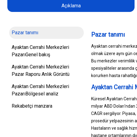
Açıklama
Pazar tanımı
Pazar tanımı
Ayaktan cerrahi merkezl
Ayaktan Cerrahi Merkezleri
olmak üzere aynı gün ce
PazarıGenel bakış
Bu merkezler verimlilik v
Ayaktan Cerrahi Merkezleri
spesiyaliteler arasında 
Pazar Raporu Anlık Görüntü
korurken hasta rahatlığı
Ayaktan Cerrahi Merkezleri
Ayaktan Cerrahi 
PazarıBölgesel analiz
Küresel Ayaktan Cerrahi
Rekabetçi manzara
milyar ABD Doları'ndan 
CAGR sergiliyor. Piyasa,
prosedür yelpazesinin a
Hastaların ve sağlık hi
hastane ortamlarının dış