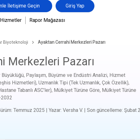
mle İletişime Geçin
Giriş Yap
Hizmetler
Rapor Mağazası
r Biyoteknoloji
Ayaktan Cerrahi Merkezleri Pazarı
i Merkezleri Pazarı
 Büyüklüğü, Paylaşım, Büyüme ve Endüstri Analizi, Hizmet
eşhis Hizmetleri), Uzmanlık Tipi (Tek Uzmanlık, Çok Özellik),
Hastane Tabanlı ASC'ler), Mülkiyet Türüne Göre, Mülkiyet Türüne
-2032
Sürüm
:
Temmuz 2025
|
Yazar
:
Versha V.
|
Son güncelleme
:
Şubat 