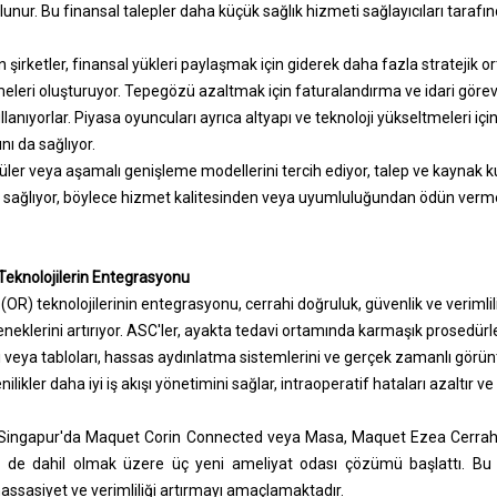
lunur. Bu finansal talepler daha küçük sağlık hizmeti sağlayıcıları taraf
 şirketler, finansal yükleri paylaşmak için giderek daha fazla stratejik orta
leri oluşturuyor. Tepegözü azaltmak için faturalandırma ve idari görev
llanıyorlar. Piyasa oyuncuları ayrıca altyapı ve teknoloji yükseltmeleri i
nı da sağlıyor.
ler veya aşamalı genişleme modellerini tercih ediyor, talep ve kaynak kull
 sağlıyor, böylece hizmet kalitesinden veya uyumluluğundan ödün verme
Teknolojilerin Entegrasyonu
(OR) teknolojilerinin entegrasyonu, cerrahi doğruluk, güvenlik ve verimlil
neklerini artırıyor. ASC'ler, ayakta tedavi ortamında karmaşık prosedürl
ı veya tabloları, hassas aydınlatma sistemlerini ve gerçek zamanlı görü
ikler daha iyi iş akışı yönetimini sağlar, intraoperatif hataları azaltır ve 
 Singapur'da Maquet Corin Connected veya Masa, Maquet Ezea Cerrahi I
 de dahil olmak üzere üç yeni ameliyat odası çözümü başlattı. Bu y
assasiyet ve verimliliği artırmayı amaçlamaktadır.