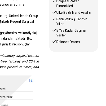
Bölgesel Pazar
a sonuçları sunma
Dinamikleri
Ülke Bazlı Trend Analizi
Amsurg, UnitedHealth Group
Genişletilmiş Tahmin
irketi, Regent Surgical,
Yılları
5 Yıla Kadar Geçmiş
ğrı yönetimi ve kardiyoloji
Veriler
hızlandırmaktadır. Bu,
Rekabet Ortamı
işmiş klinik sonuçlar
bulatory surgical centers
astroenterology and 20% in
educe procedure times, and