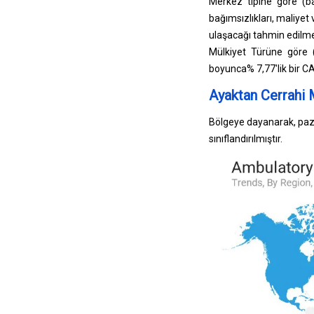
Merkez tipine göre (b
bağımsızlıkları, maliyet
ulaşacağı tahmin edilme
Mülkiyet Türüne göre 
boyunca% 7,77'lik bir CA
Ayaktan Cerrahi 
Bölgeye dayanarak, paz
sınıflandırılmıştır.