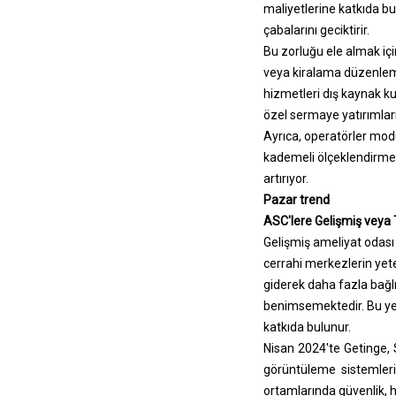
maliyetlerine katkıda bu
çabalarını geciktirir.
Bu zorluğu ele almak için
veya kiralama düzenleme
hizmetleri dış kaynak ku
özel sermaye yatırımları
Ayrıca, operatörler modü
kademeli ölçeklendirme
artırıyor.
Pazar trend
ASC'lere Gelişmiş veya 
Gelişmiş ameliyat odası 
cerrahi merkezlerin yete
giderek daha fazla bağl
benimsemektedir. Bu yenil
katkıda bulunur.
Nisan 2024'te Getinge,
görüntüleme sistemleri
ortamlarında güvenlik, h