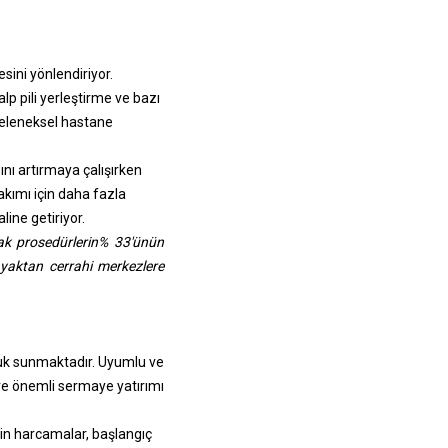
ini yönlendiriyor.
lp pili yerleştirme ve bazı
 geleneksel hastane
nı artırmaya çalışırken
kımı için daha fazla
line getiriyor.
iyak prosedürlerin% 33'ünün
ayaktan cerrahi merkezlere
luk sunmaktadır. Uyumlu ve
ere önemli sermaye yatırımı
n harcamalar, başlangıç ​​