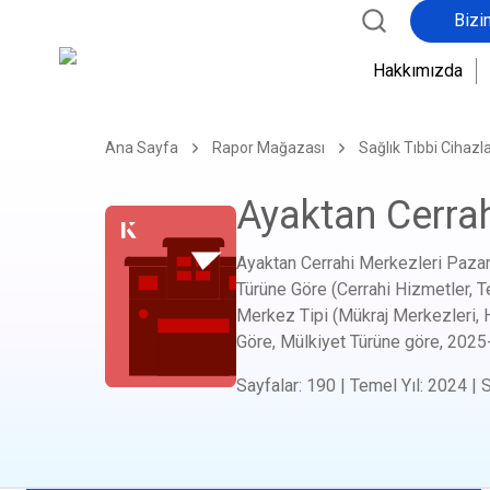
Bizi
b
ö
Hakkımızda
l
g
e
Ana Sayfa
Rapor Mağazası
Sağlık Tıbbi Cihazla
s
e
Ayaktan Cerrah
l
Ayaktan Cerrahi Merkezleri Pazar
Türüne Göre (Cerrahi Hizmetler, T
Merkez Tipi (Mükraj Merkezleri, 
Göre, Mülkiyet Türüne göre,
2025
Sayfalar
:
190
|
Temel Yıl
:
2024
|