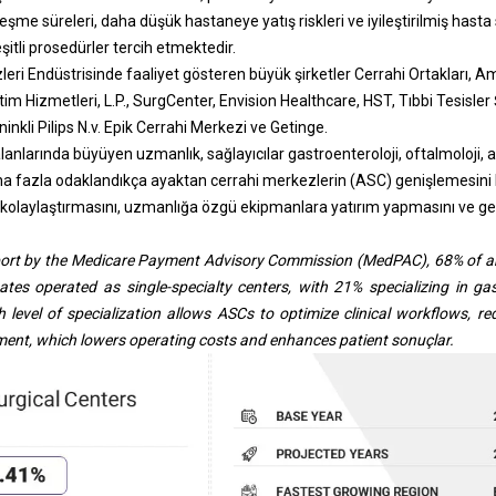
leşme süreleri, daha düşük hastaneye yatış riskleri ve iyileştirilmiş hast
şitli prosedürler tercih etmektedir.
eri Endüstrisinde faaliyet gösteren büyük şirketler Cerrahi Ortakları, 
m Hizmetleri, L.P., SurgCenter, Envision Healthcare, HST, Tıbbi Tesisler Ş
oninkli Pilips N.v. Epik Cerrahi Merkezi ve Getinge.
lanlarında büyüyen uzmanlık, sağlayıcılar gastroenteroloji, oftalmoloji, a
aha fazla odaklandıkça ayaktan cerrahi merkezlerin (ASC) genişlemesini 
 kolaylaştırmasını, uzmanlığa özgü ekipmanlara yatırım yapmasını ve gel
port by the Medicare Payment Advisory Commission (MedPAC), 68% of am
ates operated as single-specialty centers, with 21% specializing in g
 level of specialization allows ASCs to optimize clinical workflows, r
pment, which lowers operating costs and enhances patient sonuçlar.