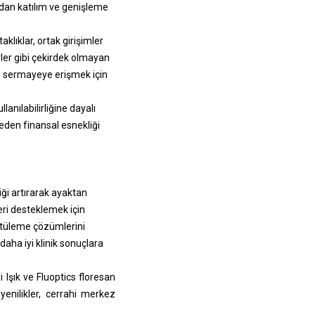
ından katılım ve genişleme
klıklar, ortak girişimler
ler gibi çekirdek olmayan
çin sermayeye erişmek için
anılabilirliğine dayalı
den finansal esnekliği
iği artırarak ayaktan
eri desteklemek için
ntüleme çözümlerini
daha iyi klinik sonuçlara
şık ve Fluoptics floresan
enilikler, cerrahi merkez