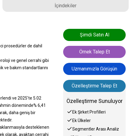
İçindekiler
Şimdi Satın Al
i prosedürler de dahil
Örnek Talep Et
roloji ve genel cerrahi gibi
ik ve bakım standartlarını
Uzmanımızla Görüşün
Özelleştirme Talep Et
rlendi ve 2025'te 5.02
Özelleştirme Sunuluyor
e tahmin döneminde% 6,41
Ek Şirket Profilleri
rak, daha geniş bir
ktedir.
Ek Ülkeler
odaklanmasıyla desteklenen
Segmentler Arası Analiz
ek olarak, ayaktan cerrahi