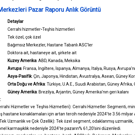
Merkezleri Pazar Raporu Anlık Görüntü
Detaylar
Cerrahi hizmetler
-
Teşhis hizmetleri
Tek özel, çok özel
Bağımsız Merkezler, Hastane Tabanlı ASC'ler
Doktora ait, hastaneye ait, şirkete ait
Kuzey Amerika
: ABD, Kanada, Meksika
Avrupa
: Fransa, İngiltere, İspanya, Almanya, İtalya, Rusya, Avrupa'nı
Asya-Pasifik
: Çin, Japonya, Hindistan, Avustralya, Asean, Güney Kore
Orta Doğu ve Afrika
: Türkiye, U.A.E., Suudi Arabistan, Güney Afrika, 
Güney Amerika
: Brezilya, Arjantin, Güney Amerika'nın geri kalanı
:
rahi Hizmetler ve Teşhis Hizmetleri): Cerrahi Hizmetler Segmenti, min
ış hastane konaklamaları için artan tercih nedeniyle 2024'te 3.56 milyar
Tek Uzmanlık ve Çok Özellik): Tek özel segment, odaklanmış uzmanlık,
el karmaşıklık nedeniyle 2024'te pazarın% 61,20'sini düzenledi.