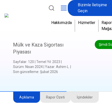
Bizimle İletişime
Geçin
Hakkımızda
Hizmetler
Rapor
Mağa
Mülk ve Kaza Sigortası
Şimdi S
Piyasası
Sayfalar
:
120
|
Temel Yıl
:
2023
|
Sürüm
:
Nisan 2024
|
Yazar
:
Ashim L.
|
Son güncelleme
:
Şubat 2026
Açıklama
Rapor Özeti
İçindekiler