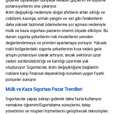
giderek dijitalleşen dünyada rekabet güçlerini ve büyüme
potansiyellerini öne çıkarıyor.
İklim değişikliği nedeniyle doğal afetlerin artan sıklığı ve
ciddiyeti, kasırga, orman yangını ve sel gibi felaketlerin
daha yüksek tazminat ödemelerine yol açması nedeniyle
mülk ve kaza sigortası pazarını önemli ölçüde etkiliyor. Bu
durum sigorta şirketlerini risk modellerini yeniden
değerlendirmeye ve primleri ayarlamaya zorluyor. Yüksek
riskli bölgelerdeki sigorta şirketlerinin kısa vadeli gelir
artışını potansiyel olarak artırıyor; ancak sektörün uzun
vadeli sürdürülebilirliği ve karlılığı üzerinde yük
oluşturuyor. Sigortacılar, iklim değişikliğiyle bağlantılı
risklere karşı finansal dayanıklılığı korurken uygun fiyatlı
poliçeler sunuyor.
Mülk ve Kaza Sigortası Pazar Trendleri
Sigortacılar yapay zekayı giderek daha fazla kullanıyor
ve
makine öğrenimi
Sigortalama süreçlerini, talep
yönetimini ve müşteri hizmetlerini geliştirecek teknolojiler.