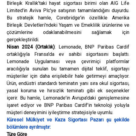
Birleşik Krallık'taki hayat sigortası birimi olan AIG Life
Limited'in Aviva Plc'ye satışının tamamlandığını duyurdu.
Bu stratejik hamle, Corebridge'in özellikle Amerika
Birleşik Devletleri'ndeki Yaşam ve Emeklilik ürünlerine ve
çözümlerine odaklanabilmesini sağlamak için
gerçekleştirildi.
Nisan 2024 (Ortaklık)
: Lemonade, BNP Paribas Cardif
ortaklığıyla Fransa'da ev sahibi sigortasını başlattı.
Lemonade Uygulaması veya çevrimiçi platformlar
aracılığıyla sunulan bu tamamen dijital teklif, sigortayı
müşteriler için daha erişilebilir hale getirmeyi amaçlıyor.
Ürün, endüstri standardı teminatın yanı sıra okul sigortası,
yasal koruma ve hırsızlık teminatı gibi ek seçenekler
içerir. Bu hamle, Lemonade'in Avrupa'daki genişlemesine
işaret ediyor ve BNP Paribas Cardif'in teknoloji yoluyla
müşteri deneyimini iyileştirme stratejisiyle uyumlu.
Küresel Mülkiyet ve Kaza Sigortası Pazarı şu şekilde
bölümlere ayrılmıştır:
Türe Göre