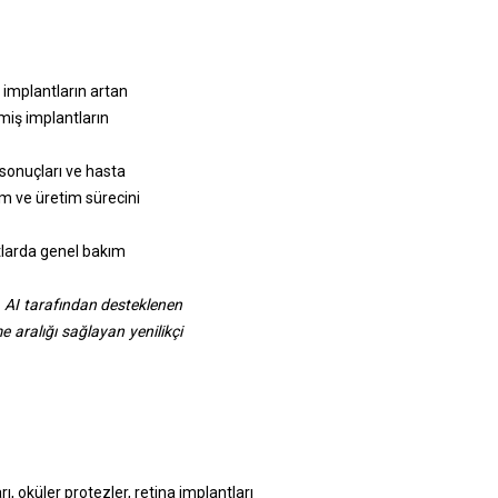
 implantların artan
miş implantların
i sonuçları ve hasta
ım ve üretim sürecini
tlarda genel bakım
. AI tarafından desteklenen
e aralığı sağlayan yenilikçi
ı, oküler protezler, retina implantları