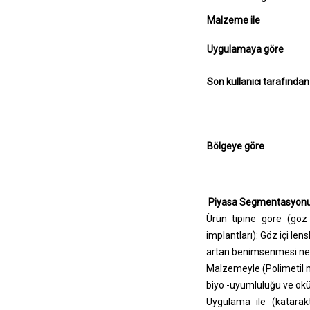
Malzeme ile
Uygulamaya göre
Son kullanıcı tarafından
Bölgeye göre
Piyasa Segmentasyonu
Ürün tipine göre (göz i
implantları): Göz içi le
artan benimsenmesi nede
Malzemeyle (
Polimetil 
biyo -uyumluluğu ve okül
Uygulama ile (katarakt