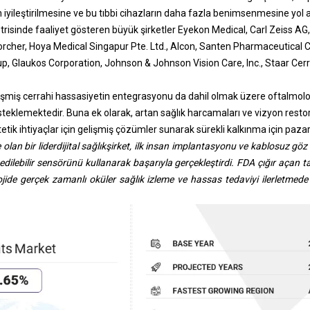
 iyileştirilmesine ve bu tıbbi cihazların daha fazla benimsenmesine yol a
risinde faaliyet gösteren büyük şirketler Eyekon Medical, Carl Zeiss AG,
rcher, Hoya Medical Singapur Pte. Ltd., Alcon, Santen Pharmaceutical C
p, Glaukos Corporation, Johnson & Johnson Vision Care, Inc., Staar Ce
elişmiş cerrahi hassasiyetin entegrasyonu da dahil olmak üzere oftalmoloj
teklemektedir. Buna ek olarak, artan sağlık harcamaları ve vizyon resto
tik ihtiyaçlar için gelişmiş çözümler sunarak sürekli kalkınma için paza
olan bir lider
dijital sağlık
şirket, ilk insan implantasyonu ve kablosuz göz 
edilebilir sensörünü kullanarak başarıyla gerçekleştirdi. FDA çığır açan t
lojide gerçek zamanlı oküler sağlık izleme ve hassas tedaviyi ilerletmede 