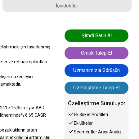
İçindekiler
Şimdi Satın Al
eliştirmek için tasarlanmış
Örnek Talep Et
zler ve retina implantları
Uzmanımızla Görüşün
elişen düzenleyici
ulamaktadır.
Özelleştirme Talep Et
Özelleştirme Sunuluyor
024'te 16,35 milyar ABD
Ek Şirket Profilleri
in döneminde% 6,65 CAGR
Ek Ülkeler
 bozuklukların artan
Segmentler Arası Analiz
t etkinliğini arttırmıştır,