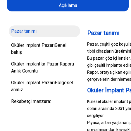
Açıklama
Pazar tanımı
Pazar tanımı
Pazar, çeşitli göz koşul
Oküler İmplant PazarıGenel
tıbbi cihazların üretimi
bakış
Bu pazar, göz içi lensler
Oküler İmplantlar Pazar Raporu
gibi çeşitli implante edi
Anlık Görüntü
Rapor, ortaya çıkan eğil
çerçevelerin derinlemesin
Oküler İmplant PazarıBölgesel
analiz
Oküler İmplant P
Rekabetçi manzara:
Küresel oküler implant 
doları arasında 2031 y
sergiliyor.
Piyasa, artan yaşlanan p
prevalansından kaynaklan