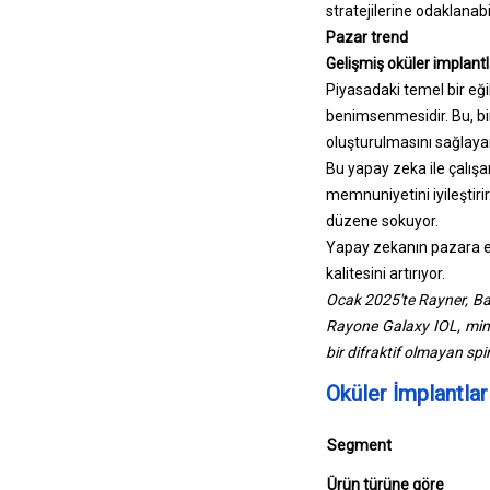
stratejilerine odaklanabil
Pazar trend
Gelişmiş oküler implantl
Piyasadaki temel bir eği
benimsenmesidir. Bu, bir
oluşturulmasını sağlayan
Bu yapay zeka ile çalışan
memnuniyetini iyileştiri
düzene sokuyor.
Yapay zekanın pazara en
kalitesini artırıyor.
Ocak 2025'te Rayner, Bar
Rayone Galaxy IOL, minim
bir difraktif olmayan spir
Oküler İmplantla
Segment
Ürün türüne göre