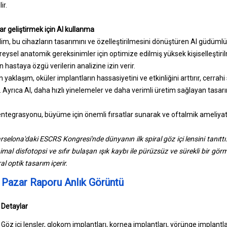
ir.
ar geliştirmek için AI kullanma
lim, bu cihazların tasarımını ve özelleştirilmesini dönüştüren AI güdümlü
eysel anatomik gereksinimler için optimize edilmiş yüksek kişiselleştiril
 hastaya özgü verilerin analizine izin verir.
 yaklaşım, oküler implantların hassasiyetini ve etkinliğini arttırır, cerrah
r. Ayrıca AI, daha hızlı yinelemeler ve daha verimli üretim sağlayan tasar
tegrasyonu, büyüme için önemli fırsatlar sunarak ve oftalmik ameliya
selona'daki ESCRS Kongresi'nde dünyanın ilk spiral göz içi lensini tanıttı
al disfotopsi ve sıfır bulaşan ışık kaybı ile pürüzsüz ve sürekli bir görm
al optik tasarım içerir.
r Pazar Raporu Anlık Görüntü
Detaylar
Göz içi lensler, glokom implantları, kornea implantları, yörünge implantlar