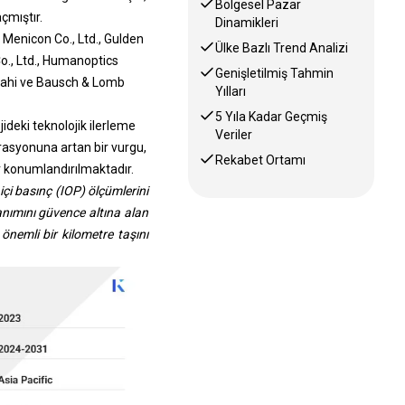
Bölgesel Pazar
çmıştır.
Dinamikleri
 Menicon Co., Ltd., Gulden
Ülke Bazlı Trend Analizi
o., Ltd., Humanoptics
Genişletilmiş Tahmin
rrahi ve Bausch & Lomb
Yılları
5 Yıla Kadar Geçmiş
ideki teknolojik ilerleme
Veriler
rasyonuna artan bir vurgu,
Rekabet Ortamı
r konumlandırılmaktadır.
içi basınç (IOP) ölçümlerini
anımını güvence altına alan
önemli bir kilometre taşını