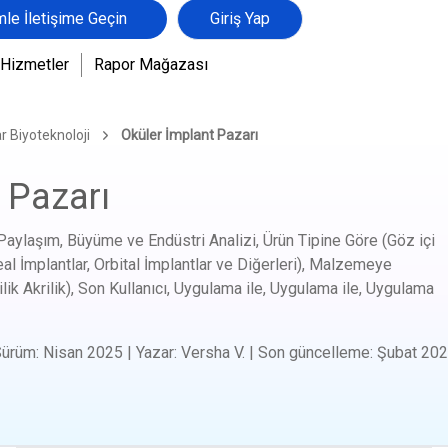
mle İletişime Geçin
Giriş Yap
Hizmetler
Rapor Mağazası
r Biyoteknoloji
Oküler İmplant Pazarı
 Pazarı
Paylaşım, Büyüme ve Endüstri Analizi, Ürün Tipine Göre (Göz içi
al İmplantlar, Orbital İmplantlar ve Diğerleri), Malzemeye
filik Akrilik), Son Kullanıcı, Uygulama ile, Uygulama ile, Uygulama
Sürüm
:
Nisan 2025
|
Yazar
:
Versha V.
|
Son güncelleme
:
Şubat 20