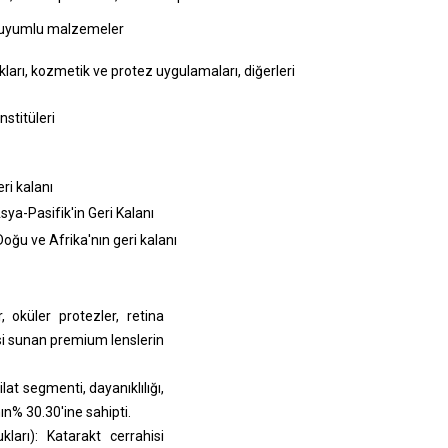
 biyouyumlu malzemeler
kları, kozmetik ve protez uygulamaları, diğerleri
nstitüleri
ri kalanı
sya-Pasifik'in Geri Kalanı
Doğu ve Afrika'nın geri kalanı
, oküler protezler, retina
esi sunan premium lenslerin
rilat segmenti, dayanıklılığı,
ın% 30.30'ine sahipti.
ları): Katarakt cerrahisi