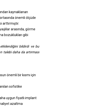
nsından kaynaklanan
 ortasında önemli ölçüde
 arttırmıştır.
n yaşlılar arasında, görme
a bozuklukları gibi
kilendiğini bildirdi ve bu
n talebi daha da artırması
sun önemli bir kısmı için
anılan sofistike
daha uygun fiyatlı implant
 maliyet azaltma