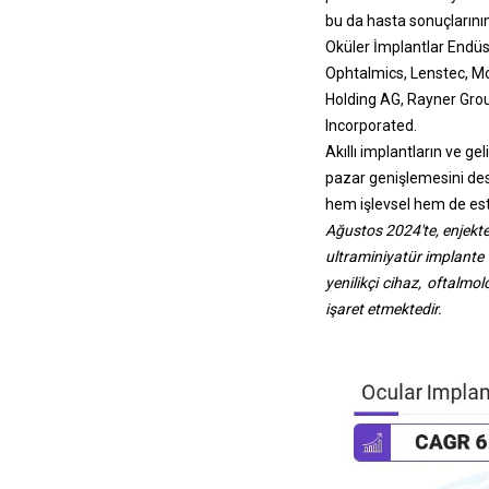
bu da hasta sonuçlarının
Oküler İmplantlar Endüst
Ophtalmics, Lenstec, Mo
Holding AG, Rayner Grou
Incorporated.
Akıllı implantların ve g
pazar genişlemesini des
hem işlevsel hem de este
Ağustos 2024'te, enjekte 
ultraminiyatür implante 
yenilikçi cihaz, oftalmo
işaret etmektedir.