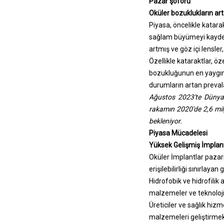
Pazar şoförü
Oküler bozuklukların ar
Piyasa, öncelikle katara
sağlam büyümeyi kaydedi
artmış ve göz içi lensler,
Özellikle kataraktlar, öz
bozukluğunun en yaygın 
durumların artan prevala
Ağustos 2023'te Dünya S
rakamın 2020'de 2,6 mil
bekleniyor.
Piyasa Mücadelesi
Yüksek Gelişmiş İmplant
Oküler İmplantlar pazarı
erişilebilirliği sınırlaya
Hidrofobik ve hidrofilik 
malzemeler ve teknolojil
Üreticiler ve sağlık hizm
malzemeleri geliştirmek