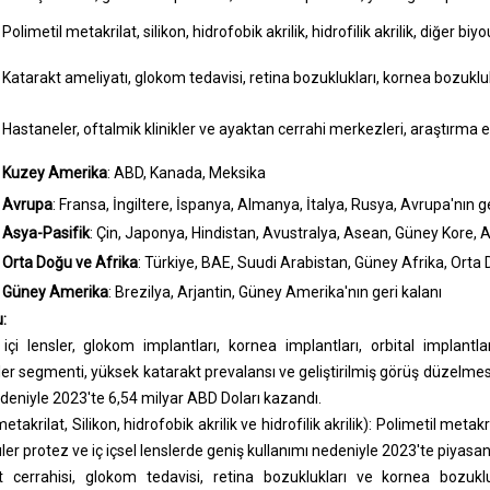
Polimetil metakrilat, silikon, hidrofobik akrilik, hidrofilik akrilik, diğer
Katarakt ameliyatı, glokom tedavisi, retina bozuklukları, kornea bozuklu
Hastaneler, oftalmik klinikler ve ayaktan cerrahi merkezleri, araştırma e
Kuzey Amerika
: ABD, Kanada, Meksika
Avrupa
: Fransa, İngiltere, İspanya, Almanya, İtalya, Rusya, Avrupa'nın ge
Asya-Pasifik
: Çin, Japonya, Hindistan, Avustralya, Asean, Güney Kore, A
Orta Doğu ve Afrika
: Türkiye, BAE, Suudi Arabistan, Güney Afrika, Orta 
Güney Amerika
: Brezilya, Arjantin, Güney Amerika'nın geri kalanı
:
çi lensler, glokom implantları, kornea implantları, orbital implantlar
nsler segmenti, yüksek katarakt prevalansı ve geliştirilmiş görüş düzelm
niyle 2023'te 6,54 milyar ABD Doları kazandı.
metakrilat
, Silikon, hidrofobik akrilik ve hidrofilik akrilik): Polimetil metak
er protez ve iç içsel lenslerde geniş kullanımı nedeniyle 2023'te piyasan
 cerrahisi, glokom tedavisi, retina bozuklukları ve kornea bozukluk