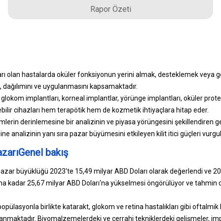
Rapor Özeti
ları olan hastalarda oküler fonksiyonun yerini almak, desteklemek veya g
ni, dağılımını ve uygulanmasını kapsamaktadır.
, glokom implantları, korneal implantlar, yörünge implantları, oküler prote
lebilir cihazları hem terapötik hem de kozmetik ihtiyaçlara hitap eder.
imlerin derinlemesine bir analizinin ve piyasa yörüngesini şekillendiren g
e analizinin yanı sıra pazar büyümesini etkileyen kilit itici güçleri vurg
azarıGenel bakış
pazar büyüklüğü 2023'te 15,49 milyar ABD Doları olarak değerlendi ve 2
ılına kadar 25,67 milyar ABD Doları'na yükselmesi öngörülüyor ve tahm
opülasyonla birlikte katarakt, glokom ve retina hastalıkları gibi oftalmik
maktadır. Biyomalzemelerdeki ve cerrahi tekniklerdeki gelişmeler, implan