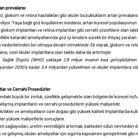
tan prevalansı
kt, glokom ve retina hastalıkları gibi oküler bozuklukların artan prevala
yor. Yaşa bağlı göz koşullarının insidansı, artan küresel popülasyonun
 glokom implantları ve retina implantları gibi cerrahi çözeltilere olan talebi
ellikle katarakt ameliyatlarında göz içi lenslere sürekli bir ihtiyaç yarata
nedenlerinden biri olmaya devam etmektedir. Ek olarak, glokom ve retin
nsı, özel oküler implantlara olan talebi daha da artırmıştır.
ağlık Örgütü (WHO) yaklaşık 2,8 milyar insanın kısa görüşlülükten et
yardan 2030'a kadar 3,4 milyardan yükselmesi ve oküler implantlara ola
lar ve Cerrahi Prosedürler
ndaki büyük bir zorluk, özellikle gelişmekte olan bölgelerde küresel nüfu
n gelişmiş implantların ve cerrahi prosedürlerin yüksek maliyetidir.
akrilikler ve ameliyatların özel doğası gibi yüksek kaliteli implantlarda kull
er yüksek maliyetlerle sonuçlanır.
eti sağlayıcıları, üretim verimliliğini artırmak, kaliteden ödün vermeden 
 ve gelişmiş oküler ameliyatlar için sigorta kapsamını genişletmek gibi