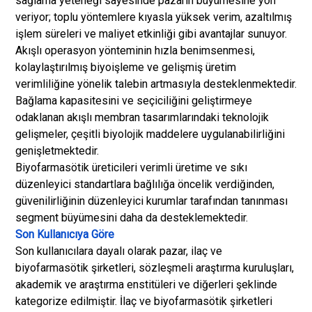
sağlama yeteneği sayesinde pazarın büyümesine yön
veriyor; toplu yöntemlere kıyasla yüksek verim, azaltılmış
işlem süreleri ve maliyet etkinliği gibi avantajlar sunuyor.
Akışlı operasyon yönteminin hızla benimsenmesi,
kolaylaştırılmış biyoişleme ve gelişmiş üretim
verimliliğine yönelik talebin artmasıyla desteklenmektedir.
Bağlama kapasitesini ve seçiciliğini geliştirmeye
odaklanan akışlı membran tasarımlarındaki teknolojik
gelişmeler, çeşitli biyolojik maddelere uygulanabilirliğini
genişletmektedir.
Biyofarmasötik üreticileri verimli üretime ve sıkı
düzenleyici standartlara bağlılığa öncelik verdiğinden,
güvenilirliğinin düzenleyici kurumlar tarafından tanınması
segment büyümesini daha da desteklemektedir.
Son Kullanıcıya Göre
Son kullanıcılara dayalı olarak pazar, ilaç ve
biyofarmasötik şirketleri, sözleşmeli araştırma kuruluşları,
akademik ve araştırma enstitüleri ve diğerleri şeklinde
kategorize edilmiştir. İlaç ve biyofarmasötik şirketleri