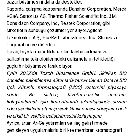
pazar büyümesini daha da destekler.
Raporda, çalışma kapsamında Danaher Corporation, Merck
KGaA, Sartorius AG, Thermo Fisher Scientific Inc., 3M,
Donaldson Company, Inc., Restek Corporation, gibi
şirketlerin sunduğu çözümler yer alıyor.
Agilent
Teknolojileri A.Ş.
, Bio-Rad Laboratories, Inc., Shimadzu
Corporation ve diğerleri.
Pazar, biyofarmasötiklere olan talebin artması ve
saflaştırma teknolojilerindeki gelişmelerin tetiklediği
güçlü bir büyümeye tanık oluyor.
Eylül 2022'de Tosoh Bioscience GmbH, SkillPak BIO
önceden paketlenmiş sütunlarla tamamlanan Octave BIO
Çok Sütunlu Kromatografi (MCC) sistemini piyasaya
sürdü. Bu sistem, biyofarmasötik üretimini
kolaylaştırmak için kromatografi teknolojisinde devam
eden yeniliklerin altını çizerek klinik öncesi süreçlerin hızlı
ve etkili bir şekilde geliştirilmesini kolaylaştırır.
Ayrıca, artan Ar-Ge yatırımları ve ilaç geliştirmede
genişleyen uygulamalarla birlikte membran kromatografi