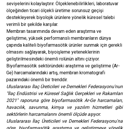
seviyelerini kolaylaştırır. Ölçeklenebilirlikleri, laboratuvar
ölçeğinden ticari ölçekli üretime sorunsuz geçişi
destekleyerek biyolojik ürünlere yönelik küresel talebi
verimli bir şekilde karşılar.
Membran tasarımında devam eden araştırma ve
geliştirme, yüksek performanslı membranların dünya
çapında kaliteli biyofarmasötik ürünler sunmak için gerekli
olmasını sağlayarak, biyoişleme yeteneklerinin
geliştirilmesindeki önemli rolünün altını çiziyor.
Biyofarmasötik sektöründeki araştırma ve geliştirme (Ar-
Ge) harcamalarındaki artış, membran kromatografi
pazarındaki önemli bir trenddir.
Uluslararası İlaç Üreticileri ve Dernekleri Federasyonu'nun
"İlaç Endüstrisi ve Küresel Sağlık Gerçekleri ve Rakamları
2021" raporuna göre biyofarmasötik Ar-Ge harcamaları,
havacılık, savunma, kimya ve yazılım hizmetleri gibi
sektörlerin harcamalarını önemli ölçüde aşıyor.
Uluslararası İlaç Üreticileri ve Dernekleri Federasyonu'na
göre, biyofarmasötik araştırma ve geliştirmeye yönelik