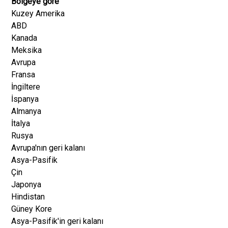
Bölgeye göre
Kuzey Amerika
ABD
Kanada
Meksika
Avrupa
Fransa
İngiltere
İspanya
Almanya
İtalya
Rusya
Avrupa'nın geri kalanı
Asya-Pasifik
Çin
Japonya
Hindistan
Güney Kore
Asya-Pasifik'in geri kalanı