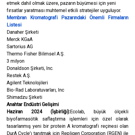
etmek dahil olmak üzere, pazarın büyümesi için yeni
fırsatlar yaratması muhtemel etkili stratejiler uyguluyor.
Membran Kromatografi Pazarındaki Önemli Firmaların
Listesi
Danaher Şirketi
Merck KGaA
Sartorius AG
Thermo Fisher Bilimsel A.Ş.
3 milyon
Donaldson Şirketi, Inc.
Restek A.Ş.
Agilent Teknolojileri
Bio-Rad Laboratuvarları, Inc
Shimadzu Şirketi
Anahtar Endüstri Gelişimi
Haziran 2024 (İşbirliği):
Ecolab, büyük ölçekli
biyofarmasötik saflaştırma işlemleri için özel olarak
tasarlanmış yeni bir protein A kromatografi reçinesi olan
DurA Cycle'ı tanıtmak için Repligen Corporation (RGEN) ile