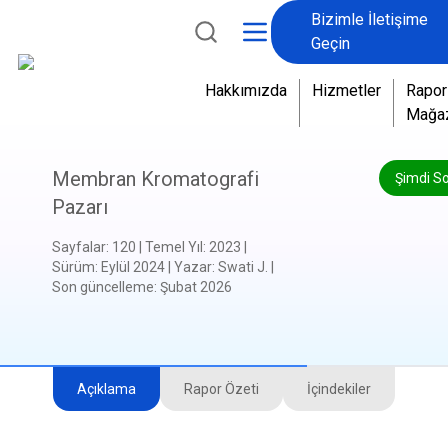
Bizimle İletişime
Geçin
Hakkımızda
Hizmetler
Rapor
Mağa
Membran Kromatografi
Şimdi S
Pazarı
Sayfalar
:
120
|
Temel Yıl
:
2023
|
Sürüm
:
Eylül 2024
|
Yazar
:
Swati J.
|
Son güncelleme
:
Şubat 2026
Açıklama
Rapor Özeti
İçindekiler