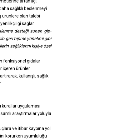
etlerine artan ilgi,
 daha sağlıklı beslenmeyi
ş ürünlere olan talebi
enilikçiliği sağlar.
beslenme desteği sunan glp-
kilo geri tepme yönetimi gibi
erin sağlıklarını kişiye özel
en fonksiyonel gıdalar
ler içeren ürünler
rtırarak, kullanışlı, sağlık
.
ı kurallar uygulaması
samlı araştırmalar yoluyla
lara ve itibar kaybına yol
venini korurken uyumluluğu