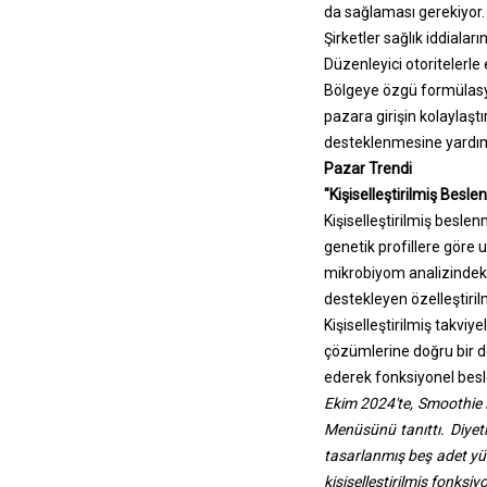
da sağlaması gerekiyor.
Şirketler sağlık iddiala
Düzenleyici otoritelerle 
Bölgeye özgü formülasyo
pazara girişin kolaylaştı
desteklenmesine yardımc
Pazar Trendi
"Kişiselleştirilmiş Bes
Kişiselleştirilmiş besle
genetik profillere göre 
mikrobiyom analizindeki i
destekleyen özelleştiril
Kişiselleştirilmiş takviy
çözümlerine doğru bir değ
ederek fonksiyonel besle
Ekim 2024'te,
Smoothie K
Menüsünü tanıttı. Diyeti
tasarlanmış beş adet yük
kişiselleştirilmiş fonksi