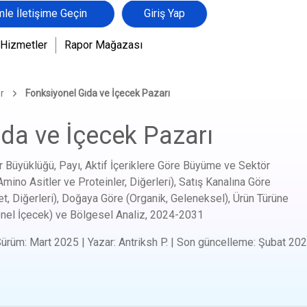
mle İletişime Geçin
Giriş Yap
Hizmetler
Rapor Mağazası
r
Fonksiyonel Gıda ve İçecek Pazarı
da ve İçecek Pazarı
 Büyüklüğü, Payı, Aktif İçeriklere Göre Büyüme ve Sektör
Amino Asitler ve Proteinler, Diğerleri), Satış Kanalına Göre
, Diğerleri), Doğaya Göre (Organik, Geleneksel), Ürün Türüne
nel İçecek) ve Bölgesel Analiz,
2024-2031
Sürüm
:
Mart 2025
|
Yazar
:
Antriksh P.
|
Son güncelleme
:
Şubat 20