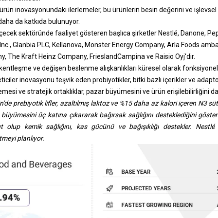
ürün inovasyonundaki ilerlemeler, bu ürünlerin besin değerini ve işlevsel 
aha da katkıda bulunuyor.
içecek sektöründe faaliyet gösteren başlıca şirketler Nestlé, Danone, P
Inc., Glanbia PLC, Kellanova, Monster Energy Company, Arla Foods amba, T
, The Kraft Heinz Company, FrieslandCampina ve Raisio Oyj'dir.
, kentleşme ve değişen beslenme alışkanlıkları küresel olarak fonksiyonel
keticiler inovasyonu teşvik eden probiyotikler, bitki bazlı içerikler ve adapt
emesi ve stratejik ortaklıklar, pazar büyümesini ve ürün erişilebilirliğini da
'de prebiyotik lifler, azaltılmış laktoz ve %15 daha az kalori içeren N3 s
i büyümesini üç katına çıkararak bağırsak sağlığını desteklediğini göst
 olup kemik sağlığını, kas gücünü ve bağışıklığı destekler. Nestl
tmeyi planlıyor.