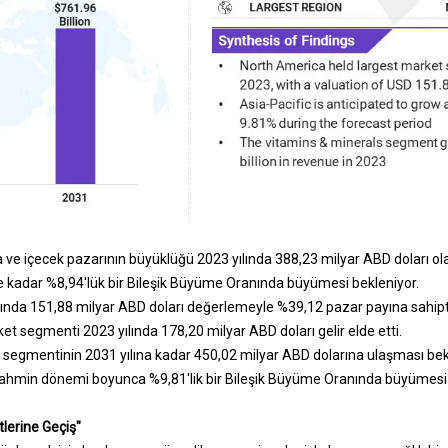
 ve içecek pazarının büyüklüğü 2023 yılında 388,23 milyar ABD doları ola
 kadar %8,94'lük bir Bileşik Büyüme Oranında büyümesi bekleniyor.
ında 151,88 milyar ABD doları değerlemeyle %39,12 pazar payına sahipt
 segmenti 2023 yılında 178,20 milyar ABD doları gelir elde etti.
r segmentinin 2031 yılına kadar 450,02 milyar ABD dolarına ulaşması bek
tahmin dönemi boyunca %9,81'lik bir Bileşik Büyüme Oranında büyümesi 
lerine Geçiş"