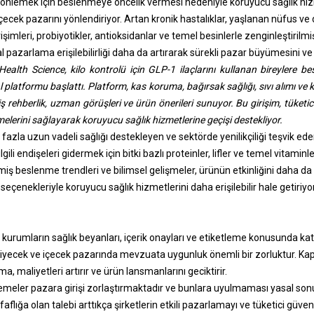
rı önlemek için beslenmeye öncelik vermesi nedeniyle koruyucu sağlık hizm
çecek pazarını yönlendiriyor. Artan kronik hastalıklar, yaşlanan nüfus ve
imleri, probiyotikler, antioksidanlar ve temel besinlerle zenginleştirilmi
tal pazarlama erişilebilirliği daha da artırarak sürekli pazar büyümesini ve y
Health Science, kilo kontrolü için GLP-1 ilaçlarını kullanan bireylere 
al platformu başlattı. Platform, kas koruma, bağırsak sağlığı, sıvı alımı ve 
iş rehberlik, uzman görüşleri ve ürün önerileri sunuyor. Bu girişim, tüketicil
lerini sağlayarak koruyucu sağlık hizmetlerine geçişi destekliyor.
 fazla uzun vadeli sağlığı destekleyen ve sektörde yenilikçiliği teşvik ed
 ilgili endişeleri gidermek için bitki bazlı proteinler, lifler ve temel vitamin
rilmiş beslenme trendleri ve bilimsel gelişmeler, ürünün etkinliğini daha da a
seçenekleriyle koruyucu sağlık hizmetlerini daha erişilebilir hale getiriyor
kurumların sağlık beyanları, içerik onayları ve etiketleme konusunda kat
yiyecek ve içecek pazarında mevzuata uygunluk önemli bir zorluktur. Kap
a, maliyetleri artırır ve ürün lansmanlarını geciktirir.
meler pazara girişi zorlaştırmaktadır ve bunlara uyulmaması yasal sonuç
effaflığa olan talebi arttıkça şirketlerin etkili pazarlamayı ve tüketici gü