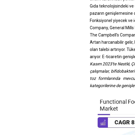
Gıda teknolojisindeki ve 
pazarın genişlemesine d
Fonksiyonel yiyecek ve 
Company, General Mills 
The Campbell's Company
Artan harcanabilir gelir
olan talebi artırıyor. Tü
arıyor. E-ticaretin genişl
Kasım 2023'te Nestlé, Çin
çalışmalar, bifidobakter
toz formlarında mevcut
kategorilerine de genişle