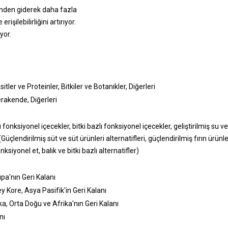
erinden giderek daha fazla
şilebilirliğini artırıyor.
yor.
tler ve Proteinler, Bitkiler ve Botanikler, Diğerleri
akende, Diğerleri
ı fonksiyonel içecekler, bitki bazlı fonksiyonel içecekler, geliştirilmiş su v
üçlendirilmiş süt ve süt ürünleri alternatifleri, güçlendirilmiş fırın ürünle
ksiyonel et, balık ve bitki bazlı alternatifler)
upa'nın Geri Kalanı
 Kore, Asya Pasifik'in Geri Kalanı
ka, Orta Doğu ve Afrika'nın Geri Kalanı
nı