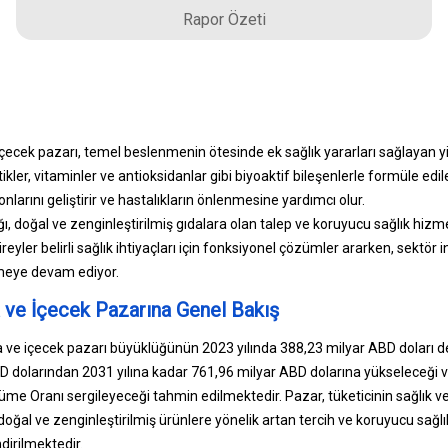
Rapor Özeti
çecek pazarı, temel beslenmenin ötesinde ek sağlık yararları sağlayan yi
ler, vitaminler ve antioksidanlar gibi biyoaktif bileşenlerle formüle edil
nlarını geliştirir ve hastalıkların önlenmesine yardımcı olur.
ığı, doğal ve zenginleştirilmiş gıdalara olan talep ve koruyucu sağlık hi
ireyler belirli sağlık ihtiyaçları için fonksiyonel çözümler ararken, sektör
şmeye devam ediyor.
 ve İçecek Pazarına Genel Bakış
a ve içecek pazarı büyüklüğünün 2023 yılında 388,23 milyar ABD doları 
BD dolarından 2031 yılına kadar 761,96 milyar ABD dolarına yükseleceğ
yüme Oranı sergileyeceği tahmin edilmektedir. Pazar, tüketicinin sağlık v
 doğal ve zenginleştirilmiş ürünlere yönelik artan tercih ve koruyucu sağlı
irilmektedir.