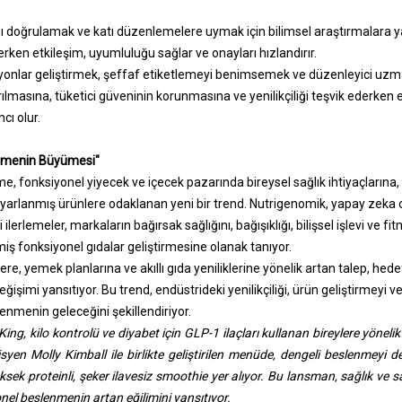
rını doğrulamak ve katı düzenlemelere uymak için bilimsel araştırmalara y
erken etkileşim, uyumluluğu sağlar ve onayları hızlandırır.
nlar geliştirmek, şeffaf etiketlemeyi benimsemek ve düzenleyici uzman
rılmasına, tüketici güveninin korunmasına ve yenilikçiliği teşvik ederken 
ı olur.
lenmenin Büyümesi"
nme, fonksiyonel yiyecek ve içecek pazarında bireysel sağlık ihtiyaçlarına
uyarlanmış ürünlere odaklanan yeni bir trend. Nutrigenomik, yapay zeka o
lerlemeler, markaların bağırsak sağlığını, bağışıklığı, bilişsel işlevi ve fit
miş fonksiyonel gıdalar geliştirmesine olanak tanıyor.
elere, yemek planlarına ve akıllı gıda yeniliklerine yönelik artan talep, hede
işimi yansıtıyor. Bu trend, endüstrideki yenilikçiliği, ürün geliştirmeyi ve 
nmenin geleceğini şekillendiriyor.
ing, kilo kontrolü ve diyabet için GLP-1 ilaçları kullanan bireylere yönel
syen Molly Kimball ile birlikte geliştirilen menüde, dengeli beslenmeyi d
sek proteinli, şeker ilavesiz smoothie yer alıyor. Bu lansman, sağlık ve s
yonel beslenmenin artan eğilimini yansıtıyor.