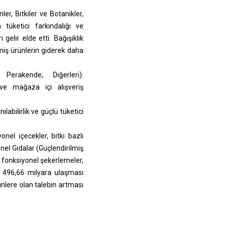
ler, Bitkiler ve Botanikler,
 tüketici farkındalığı ve
gelir elde etti. Bağışıklık
lmiş ürünlerin giderek daha
erakende, Diğerleri):
 ve mağaza içi alışveriş
abilirlik ve güçlü tüketici
onel içecekler, bitki bazlı
onel Gıdalar (Güçlendirilmiş
ar, fonksiyonel şekerlemeler,
da 496,66 milyara ulaşması
ürünlere olan talebin artması