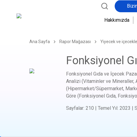
Bizi
Hakkımızda
Ana Sayfa
Rapor Mağazası
Yiyecek ve içecekle
Fonksiyonel Gı
Fonksiyonel Gıda ve İçecek Pazar
Analizi (Vitaminler ve Mineraller, 
(Hipermarket/Süpermarket, Market
Göre (Fonksiyonel Gıda, Fonksiyo
Sayfalar
:
210
|
Temel Yıl
:
2023
|