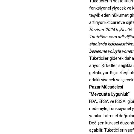
Tüketicilerin hastalıkla
fonksiyonel yiyecek ve i
teşvik eden hükümet giriş
artırıyor.
E-ticaret
ve diji
Haziran 2024'te
,
Nestlé 
1nutrition.com adlı dijit
alanlarda kişiselleştirilm
beslenme yoluyla yönetme
Tüketiciler giderek daha
arıyor. Şirketler, sağlıkla
geliştiriyor. Kişiselleşti
odaklı yiyecek ve içecek 
Pazar Mücadelesi
"Mevzuata Uygunluk"
FDA, EFSA ve FSSAI gibi 
nedeniyle, fonksiyonel 
yapılan bilimsel doğrulam
Değişen küresel düzenle
açabilir. Tüketicilerin ş