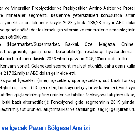
er ve Mineraller, Probiyotikler ve Prebiyotikler, Amino Asitler ve Protein
 ve mineraller segmenti, beslenme yetersizlikleri konusunda artan
ra yönelik artan talebin etkisiyle 2023 yılında 136,23 milyar ABD doları 
ve genel sağlığı desteklemek için vitamin ve minerallerle zenginleştiri
arı körüklüyor.
e (Hipermarket/Süpermarket, Bakkal, Özel Mağaza, Online P
et segmenti, geniş ürün bulunabilirliği, rekabetçi fiyatlandırma
etici tercihinin etkisiyle 2023 yılında pazarın %45,90'ını elinde tuttu.
Konvansiyonel): Geleneksel segment, maliyet etkinliği, daha geniş kullanıl
te 217,02 milyar ABD doları gelir elde etti.
iyonel İçecekler (Enerji içecekleri, spor içecekleri, süt bazlı fonksiy
liştirilmiş su ve RTD içecekleri, fonksiyonel çaylar ve kahveler), Fonksiy
atifleri, güçlendirilmiş fırın ürünleri ve tahıllar, fonksiyonel atıştırmalıkl
e bitki bazlı alternatifler)): Fonksiyonel gıda segmentinin 2019 yılın
eştirilmiş süt ürünleri, atıştırmalıklar ve tahıllar gibi sağlığı geliştiren 
 ve İçecek Pazarı Bölgesel Analizi