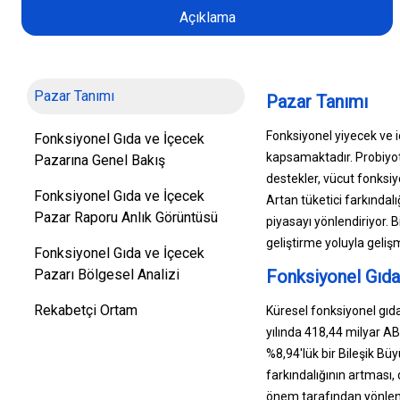
Açıklama
Pazar Tanımı
Pazar Tanımı
Fonksiyonel yiyecek ve i
Fonksiyonel Gıda ve İçecek
kapsamaktadır. Probiyotik
Pazarına Genel Bakış
destekler, vücut fonksiyo
Fonksiyonel Gıda ve İçecek
Artan tüketici farkındal
Pazar Raporu Anlık Görüntüsü
piyasayı yönlendiriyor. B
geliştirme yoluyla geli
Fonksiyonel Gıda ve İçecek
Pazarı Bölgesel Analizi
Fonksiyonel Gıda
Rekabetçi Ortam
Küresel fonksiyonel gıd
yılında 418,44 milyar A
%8,94'lük bir Bileşik Bü
farkındalığının artması,
önem tarafından yönlend