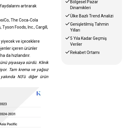
Bölgesel Pazar
faydalarını artırarak
Dinamikleri
Ülke Bazlı Trend Analizi
epsiCo, The Coca‑Cola
Genişletilmiş Tahmin
yson Foods, Inc., Cargill,
Yılları
5 Yıla Kadar Geçmiş
 yiyecek ve içeceklere
Veriler
ojenler içeren ürünler
Rekabet Ortamı
ha da hızlandırır.
ütünü piyasaya sürdü. Klinik
eriyor. Tam krema ve yağsız
é yakında N3'ü diğer ürün