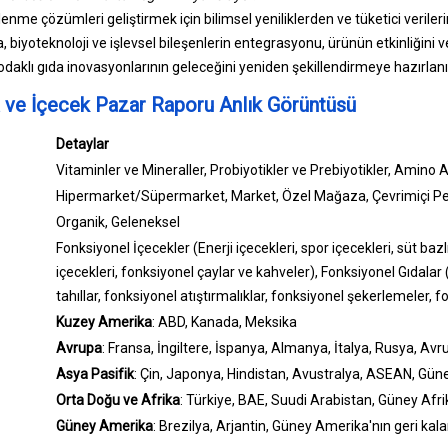
slenme çözümleri geliştirmek için bilimsel yeniliklerden ve tüketici veril
biyoteknoloji ve işlevsel bileşenlerin entegrasyonu, ürünün etkinliğini ve eri
 odaklı gıda inovasyonlarının geleceğini yeniden şekillendirmeye hazırlanı
 ve İçecek Pazar Raporu Anlık Görüntüsü
Detaylar
Vitaminler ve Mineraller, Probiyotikler ve Prebiyotikler, Amino Asi
Hipermarket/Süpermarket, Market, Özel Mağaza, Çevrimiçi Per
Organik, Geleneksel
Fonksiyonel İçecekler (Enerji içecekleri, spor içecekleri, süt bazl
içecekleri, fonksiyonel çaylar ve kahveler), Fonksiyonel Gıdalar (G
tahıllar, fonksiyonel atıştırmalıklar, fonksiyonel şekerlemeler, fon
Kuzey Amerika
: ABD, Kanada, Meksika
Avrupa
: Fransa, İngiltere, İspanya, Almanya, İtalya, Rusya, Avr
Asya Pasifik
: Çin, Japonya, Hindistan, Avustralya, ASEAN, Güney
Orta Doğu ve Afrika
: Türkiye, BAE, Suudi Arabistan, Güney Afri
Güney Amerika
: Brezilya, Arjantin, Güney Amerika'nın geri kala