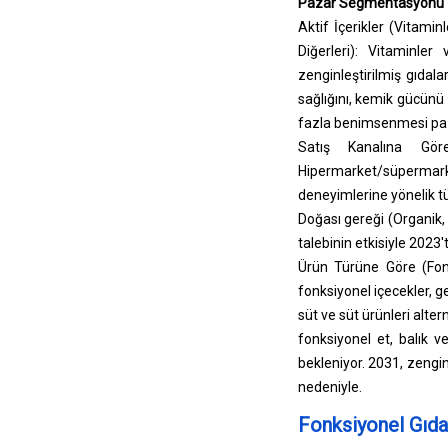
Pazar Segmentasyonu
Aktif İçerikler (Vitaminl
Diğerleri): Vitaminler
zenginleştirilmiş gıdala
sağlığını, kemik gücünü 
fazla benimsenmesi paz
Satış Kanalına Gör
Hipermarket/süpermark
deneyimlerine yönelik tük
Doğası gereği (Organik, 
talebinin etkisiyle 2023'
Ürün Türüne Göre (Fonks
fonksiyonel içecekler, ge
süt ve süt ürünleri altern
fonksiyonel et, balık v
bekleniyor. 2031, zenginl
nedeniyle.
Fonksiyonel Gıda