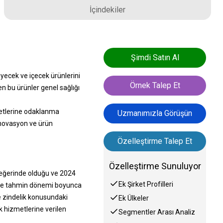
İçindekiler
Şimdi Satın Al
yecek ve içecek ürünlerini
Örnek Talep Et
en bu ürünler genel sağlığı
zmetlerine odaklanma
Uzmanımızla Görüşün
 inovasyon ve ürün
Özelleştirme Talep Et
Özelleştirme Sunuluyor
değerinde olduğu ve 2024
Ek Şirket Profilleri
i ve tahmin dönemi boyunca
e zindelik konusundaki
Ek Ülkeler
k hizmetlerine verilen
Segmentler Arası Analiz